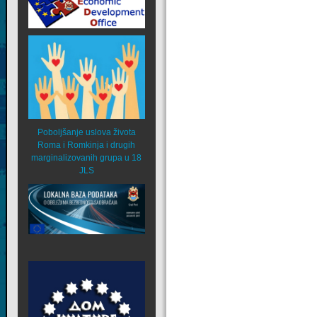
Poboljšanje uslova života
Roma i Romkinja i drugih
marginalizovanih grupa u 18
JLS