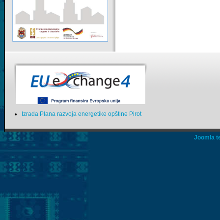
Izrada Plana razvoja energetike opštine Pirot
Joomla t