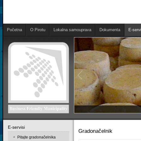
Početna
O Pirotu
Lokalna samouprava
Dokumenta
E-servi
Е-servisi
Gradonačelnik
Pitajte gradonačelnika