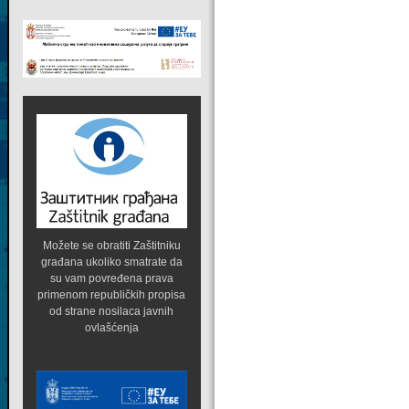
Možete se obratiti Zaštitniku
građana ukoliko smatrate da
su vam povređena prava
primenom republičkih propisa
od strane nosilaca javnih
ovlašćenja