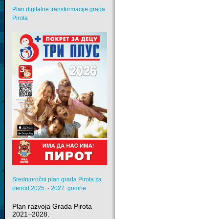
Ime
*
Plan digitalne transformacije grada
Pirota
El. pošta
*
Naslov poruke
*
Poruka
*
Srednjoročni plan grada Pirota za
period 2025. - 2027. godine
Pošaljite kopiju sebi
Plan razvoja Grada Pirota
2021–2028.
Captcha
*