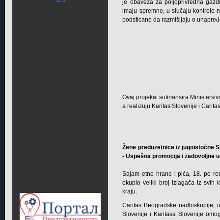
je obaveza za poljoprivredna gazd
imaju spremne, u slučaju kontrole n
podsticane da razmišljaju o unapređ
Ovaj projekat sufinansira Ministarst
a realizuju Karitas Slovenije i Cari
Žene preduzetnice iz jugoistočne 
- Uspešna promocija i zadovoljne 
Sajam etno hrane i pića, 18. po re
okupio veliki broj izlagača iz svih 
kraju.
Caritas Beogradske nadbiskupije, u
Slovenije i Karitasa Slovenije omo