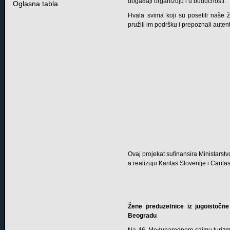
događaji organizuju i u budućnosti.
Oglasna tabla
Hvala svima koji su posetili naše
pružili im podršku i prepoznali auten
Ovaj projekat sufinansira Ministarst
a realizuju Karitas Slovenije i Cari
Žene preduzetnice iz jugoistoč
Beogradu