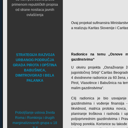
primenom republičkih propisa
od strane nosilaca javnih
ovlašćenja
Ovaj projekat sufinansira Ministarst
a realizuju Karitas Slovenije i Cari
Radionice na temu „Osnove me
STRATEGIJA RAZVOJA
gazdinstvima“
URBANOG PODRUČJA
GRADA PIROTA I OPŠTINA
U okviru projekta „Osnaživanje 
BABUŠNICA,
jugoistočnoj Srbiji“ Caritas Beogra
DIMITROVGRAD I BELA
4 dvodnevne radionice za 60 žena, u
PALANKA
Pirot, Vlasotince i Babušnica na t
malim gazdinstvima“.
Cilj radionica je bio usvajanje
gazdinstvima i vođenje finansija 
likvidnost, matrica protoka novca, f
Poboljšanje uslova života
planiranje troškova i rashoda i up
Roma i Romkinja i drugih
poljoprivrednim gazdinstvima i Prav
marginalizovanih grupa u 18
biljnog porekla. Korisnice su takođ
JLS