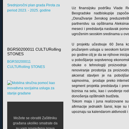
Srednjoročni plan grada Pirota za
Uz finansijsku podršku Vlade Rep
period 2023. - 2025. godine
Beogradske nadbiskupije započe
„Osnaživanje ženskog preduzetništ
partnerstvu sa opštinama Aleksinac
meseci i predstavlja nastavak pomoć
ugroženim seoskim sredinama u ovo
U projektu učestvuje 60 žena ko
BGRS0200011 CULTURolling
pružanjem usluga u seoskom turizmu.
STONES
po godine cilj je da se njihove inici
u pobošljanje sopstvenog ekonomsko
BGRS0200011
obuke o tehnologiji proizvodnje
CULTURolling STONES
renoviranje prostorija za proizvo
akcenat stavljen je na poboljš
sajmovima, prodaje preko internet
segment projekta predstavlja i pre
biznisa na selu, kao i uvođenje ro
donošenja opštinskih budžeta.
Tokom maja i juna realizovane su 
afirmacije jednakih šansi, koje su 
upoznaju sa kalendarom aktivnosti i
Možete se obratiti Zaštitniku
građana ukoliko smatrate da
su vam povređena prava