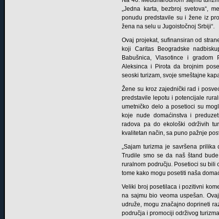
Na 46. Međunarodnom sajmu turizma
„Jedna karta, bezbroj svetova“, m
ponudu predstavile su i žene iz pr
žena na selu u Jugoistočnoj Srbiji“.
Ovaj projekat, sufinansiran od stran
koji Caritas Beogradske nadbiskup
Babušnica, Vlasotince i gradom
Aleksinca i Pirota da brojnim pose
seoski turizam, svoje smeštajne kap
Žene su kroz zajednički rad i posve
predstavile lepotu i potencijale rur
umetničko delo a posetioci su mogl
koje nude domaćinstva i preduzetni
radova pa do ekološki održivih tur
kvalitetan način, sa puno pažnje po
„Sajam turizma je savršena prilik
Trudile smo se da naš štand bude 
ruralnom području. Posetioci su bili 
tome kako mogu posetiti naša domaći
Veliki broj posetilaca i pozitivni ko
na sajmu bio veoma uspešan. Ovaj 
udruže, mogu značajno doprineti razv
područja i promociji održivog turizma