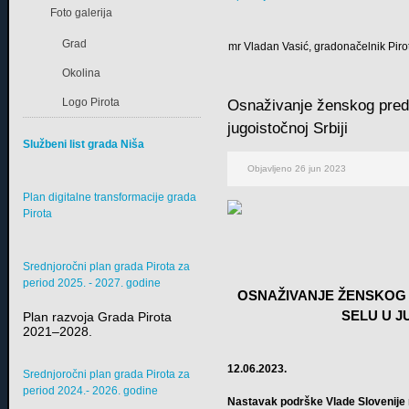
Foto galerija
Grad
mr Vladan Vasić, gradonačelnik Piro
Okolina
Logo Pirota
Osnaživanje ženskog predu
jugoistočnoj Srbiji
Službeni list grada Niša
Objavljeno 26 jun 2023
Plan digitalne transformacije grada
Pirota
Srednjoročni plan grada Pirota za
period 2025. - 2027. godine
OSNAŽIVANJE ŽENSKOG 
SELU U J
Plan razvoja Grada Pirota
2021–2028.
12.06.2023.
Srednjoročni plan grada Pirota za
period 2024.- 2026. godine
Nastavak podrške Vlade Slovenije 