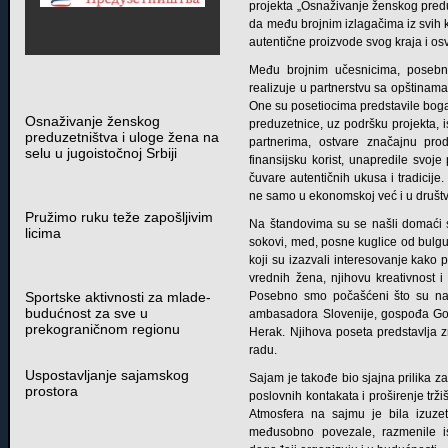
projekta „Osnaživanje ženskog preduz
da među brojnim izlagačima iz svih kr
autentične proizvode svog kraja i os
Među brojnim učesnicima, posebno 
realizuje u partnerstvu sa opštinam
One su posetiocima predstavile bogat
Osnaživanje ženskog
preduzetnice, uz podršku projekta, i
preduzetništva i uloge žena na
partnerima, ostvare značajnu prod
selu u jugoistočnoj Srbiji
finansijsku korist, unapredile svoje
čuvare autentičnih ukusa i tradicij
ne samo u ekonomskoj već i u društ
Pružimo ruku teže zapošljivim
Na štandovima su se našli domaći sir
licima
sokovi, med, posne kuglice od bulgur
koji su izazvali interesovanje kako p
vrednih žena, njihovu kreativnost i 
Posebno smo počašćeni što su naš
Sportske aktivnosti za mlade-
budućnost za sve u
ambasadora Slovenije, gospođa Gora
prekograničnom regionu
Herak. Njihova poseta predstavlja
radu.
Uspostavljanje sajamskog
Sajam je takođe bio sjajna prilika 
prostora
poslovnih kontakata i proširenje trži
Atmosfera na sajmu je bila izuzet
međusobno povezale, razmenile isk