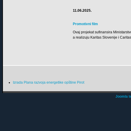
11.06.2025.
Promotivni film
Ovaj projekat sufinansira Ministarst
a realizuju Karitas Slovenije i Cari
Izrada Plana razvoja energetike opštine Pirot
Joomla t