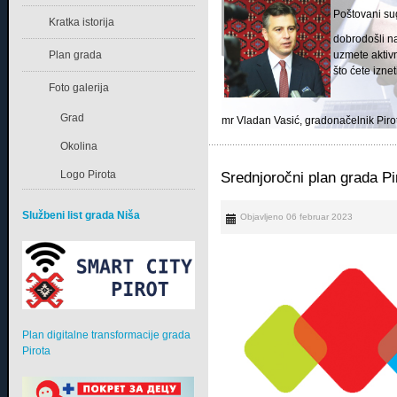
Poštovani su
Kratka istorija
dobrodošli na
Plan grada
uzmete aktiv
što ćete izne
Foto galerija
Grad
mr Vladan Vasić, gradonačelnik Piro
Okolina
Logo Pirota
Srednjoročni plan grada Pi
Službeni list grada Niša
Objavljeno 06 februar 2023
Plan digitalne transformacije grada
Pirota