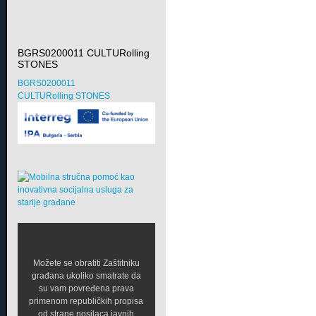
BGRS0200011 CULTURolling
STONES
BGRS0200011
CULTURolling STONES
Možete se obratiti Zaštitniku
građana ukoliko smatrate da
su vam povređena prava
primenom republičkih propisa
od strane nosilaca javnih