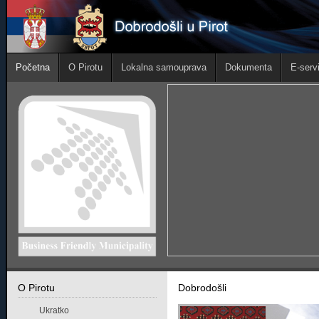
Početna
O Pirotu
Lokalna samouprava
Dokumenta
E-servi
O Pirotu
Dobrodošli
Ukratko