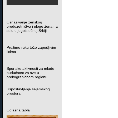
Osnaživanje ženskog
preduzetništva i uloge žena na
selu u jugoistočnoj Srbiji
Pružimo ruku teže zapošljivim
licima
Sportske aktivnosti za mlade-
budućnost za sve u
prekograničnom regionu
Uspostavljanje sajamskog
prostora
Oglasna tabla