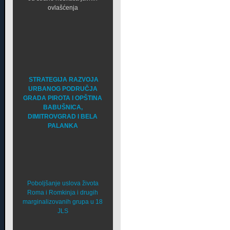
ovlašćenja
STRATEGIJA RAZVOJA
URBANOG PODRUČJA
GRADA PIROTA I OPŠTINA
BABUŠNICA,
DIMITROVGRAD I BELA
PALANKA
Poboljšanje uslova života
Roma i Romkinja i drugih
marginalizovanih grupa u 18
JLS