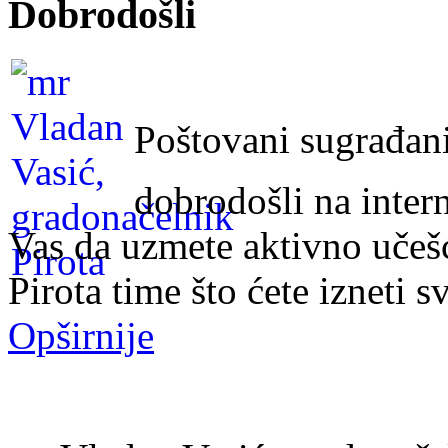
Dobrodošli
Poštovani sugrađani
dobrodošli na inter
Vas da uzmete aktivno učeš
Pirota time što ćete izneti s
Opširnije