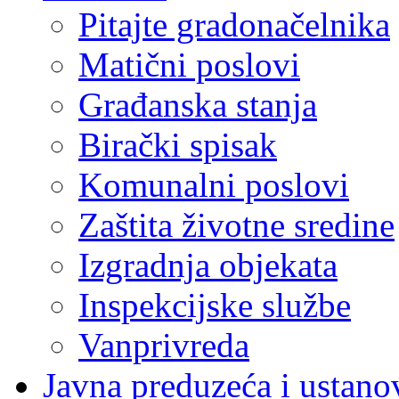
Pitajte gradonačelnika
Matični poslovi
Građanska stanja
Birački spisak
Komunalni poslovi
Zaštita životne sredine
Izgradnja objekata
Inspekcijske službe
Vanprivreda
Javna preduzeća i ustano