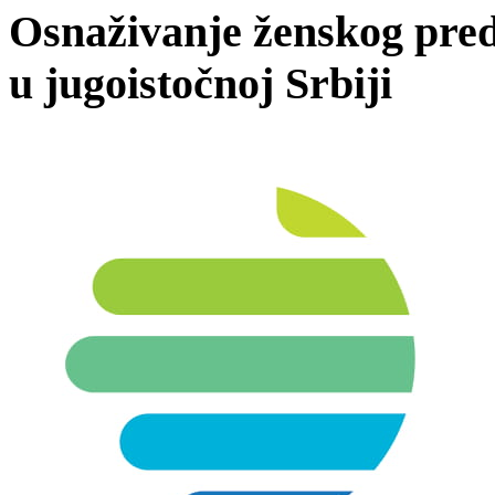
Osnaživanje ženskog predu
u jugoistočnoj Srbiji