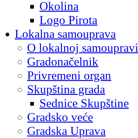
Okolina
Logo Pirota
Lokalna samouprava
O lokalnoj samouprav
Gradonačelnik
Privremeni organ
Skupština grada
Sednice Skupštine
Gradsko veće
Gradska Uprava