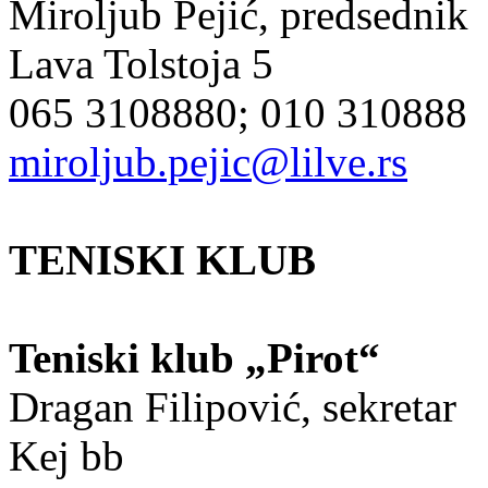
Miroljub Pejić, predsednik
Lava Tolstoja 5
065 3108880; 010 310888
miroljub.pejic@lilve.rs
TENISKI KLUB
Teniski klub „Pirot“
Dragan Filipović, sekretar
Kej bb