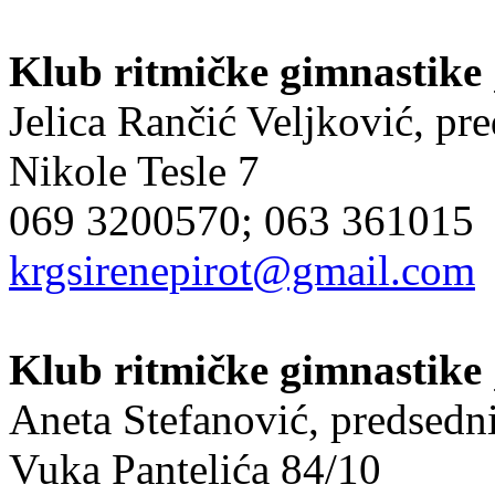
Klub ritmičke gimnastike
Jelica Rančić Veljković, pr
Nikole Tesle 7
069 3200570; 063 361015
krgsirenepirot@gmail.com
Klub ritmičke gimnastike
Aneta Stefanović, predsedn
Vuka Pantelića 84/10