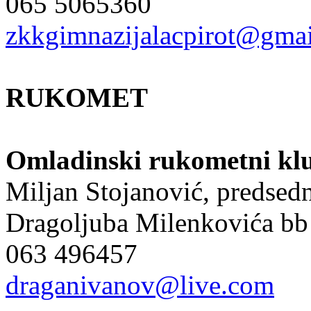
065 5065360
zkkgimnazijalacpirot@gma
RUKOMET
Omladinski rukometni klu
Miljan Stojanović, predsed
Dragoljuba Milenkovića bb
063 496457
draganivanov@live.com