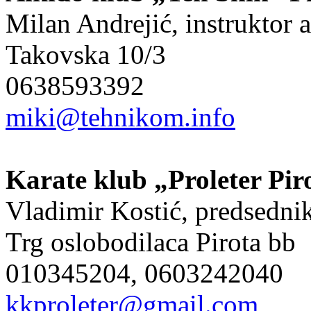
Milan Andrejić, instruktor 
Takovska 10/3
0638593392
miki@tehnikom.info
Karate klub „Proleter Pir
Vladimir Kostić, predsedn
Trg oslobodilaca Pirota bb
010345204, 0603242040
kkproleter@gmail.com