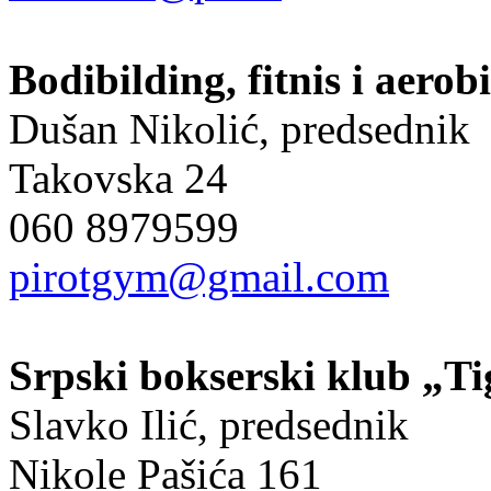
Bodibilding, fitnis i aero
Dušan Nikolić, predsednik
Takovska 24
060 8979599
pirotgym@gmail.com
Srpski bokserski klub „Ti
Slavko Ilić, predsednik
Nikole Pašića 161