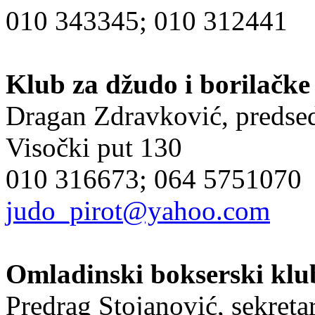
010 343345; 010 312441
Klub za džudo i borilačke
Dragan Zdravković, preds
Visočki put 130
010 316673; 064 5751070
judo_pirot@yahoo.com
Omladinski bokserski klu
Predrag Stojanović, sekreta