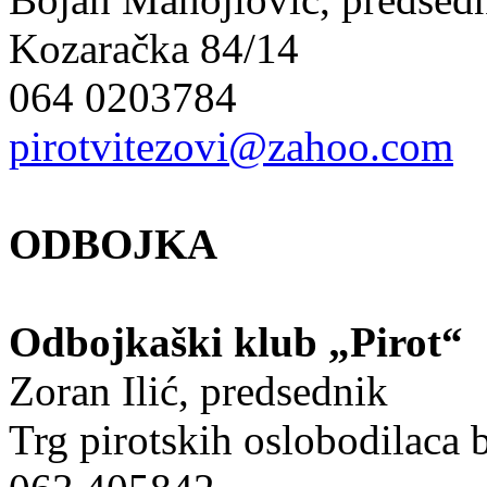
Kozaračka 84/14
064 0203784
pirotvitezovi@zahoo.com
ODBOJKA
Odbojkaški klub „Pirot“
Zoran Ilić, predsednik
Trg pirotskih oslobodilaca 