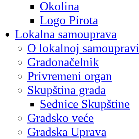
Okolina
Logo Pirota
Lokalna samouprava
O lokalnoj samouprav
Gradonačelnik
Privremeni organ
Skupština grada
Sednice Skupštine
Gradsko veće
Gradska Uprava