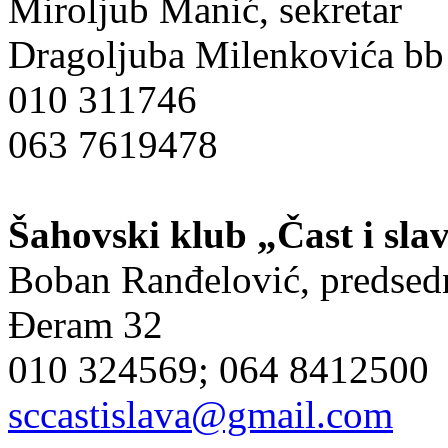
Miroljub Manić, sekretar
Dragoljuba Milenkovića bb
010 311746
063 7619478
Šahovski klub „Čast i sla
Boban Ranđelović, predsed
Đeram 32
010 324569; 064 8412500
sccastislava@gmail.com