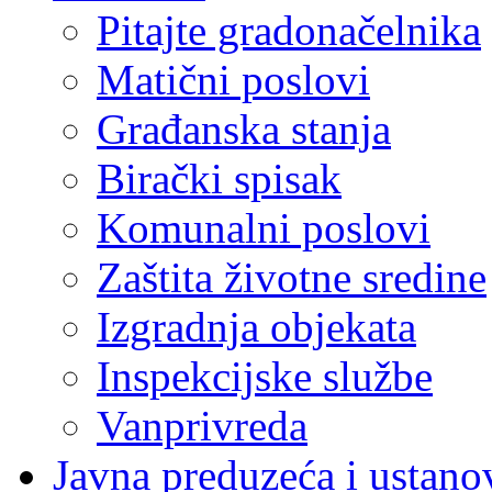
Pitajte gradonačelnika
Matični poslovi
Građanska stanja
Birački spisak
Komunalni poslovi
Zaštita životne sredine
Izgradnja objekata
Inspekcijske službe
Vanprivreda
Javna preduzeća i ustano