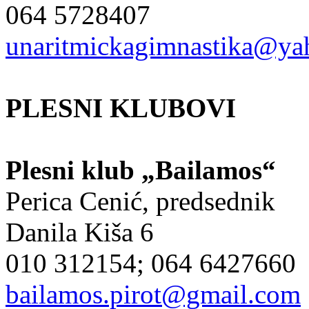
064 5728407
unaritmickagimnastika@y
PLESNI KLUBOVI
Plesni klub „Bailamos“
Perica Cenić, predsednik
Danila Kiša 6
010 312154; 064 6427660
bailamos.pirot@gmail.com