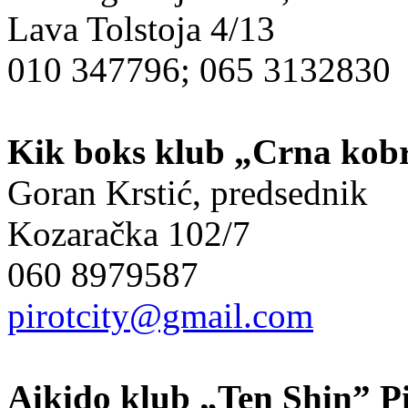
Lava Tolstoja 4/13
010 347796; 065 3132830
Kik boks klub „Crna kob
Goran Krstić, predsednik
Kozaračka 102/7
060 8979587
pirotcity@gmail.com
Aikido klub „Ten Shin” P