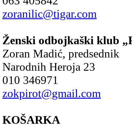
063 405842
zoranilic@tigar.com
Ženski odbojkaški klub „
Zoran Madić, predsednik
Narodnih Heroja 23
010 346971
zokpirot@gmail.com
KOŠARKA