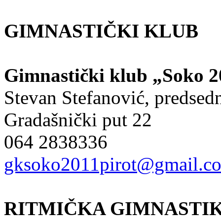
GIMNASTIČKI KLUB
Gimnastički klub „Soko 2
Stevan Stefanović, predsed
Gradašnički put 22
064 2838336
gksoko2011pirot@gmail.c
RITMIČKA GIMNASTI