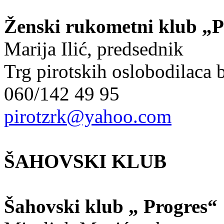
Ženski rukometni klub „P
Marija Ilić, predsednik
Trg pirotskih oslobodilaca 
060/142 49 95
pirotzrk@yahoo.com
ŠAHOVSKI KLUB
Šahovski klub „ Progres“