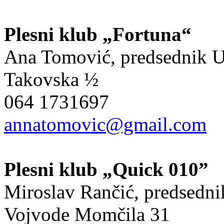
Plesni klub „Fortuna“
Ana Tomović, predsednik 
Takovska ½
064 1731697
annatomovic@gmail.com
Plesni klub „Quick 010”
Miroslav Rančić, predsedni
Vojvode Momčila 31