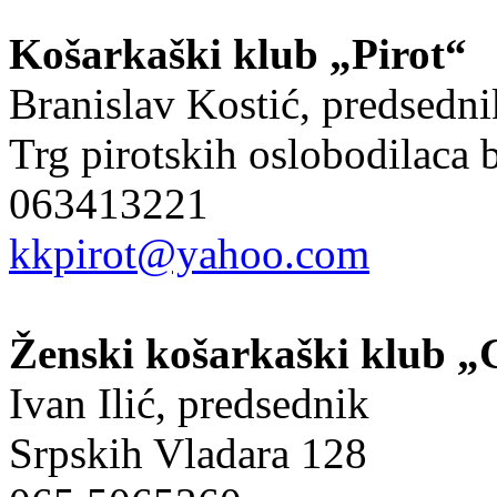
Košarkaški klub „Pirot“
Branislav Kostić, predsedni
Trg pirotskih oslobodilaca 
063413221
kkpirot@yahoo.com
Ženski košarkaški klub „
Ivan Ilić, predsednik
Srpskih Vladara 128