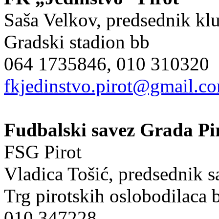
Saša Velkov, predsednik kl
Gradski stadion bb
064 1735846, 010 310320
fkjedinstvo.pirot@gmail.c
Fudbalski savez Grada Pi
FSG Pirot
Vladica Tošić, predsednik s
Trg pirotskih oslobodilaca 
010 347228