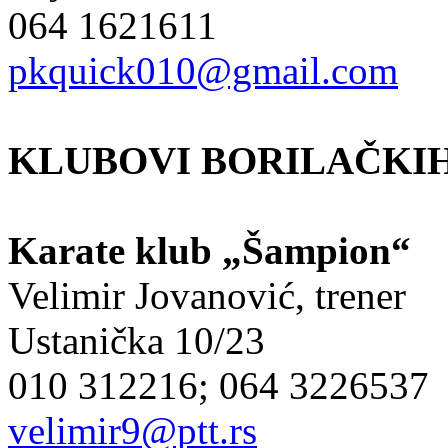
064 1621611
pkquick010@gmail.com
KLUBOVI BORILAČKIH
Karate klub „Šampion“
Velimir Jovanović, trener
Ustanička 10/23
010 312216; 064 3226537
velimir9@ptt.rs