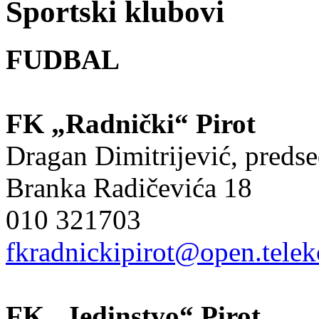
Sportski klubovi
FUDBAL
FK „Radnički“ Pirot
Dragan Dimitrijević, preds
Branka Radičevića 18
010 321703
fkradnickipirot@open.telek
FK „Jedinstvo“ Pirot