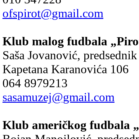
ofspirot@gmail.com
Klub malog fudbala „Piro
Saša Jovanović, predsednik
Kapetana Karanovića 106
064 8979213
sasamuzej@gmail.com
Klub američkog fudbala „
Bojan Manojlović, predsed