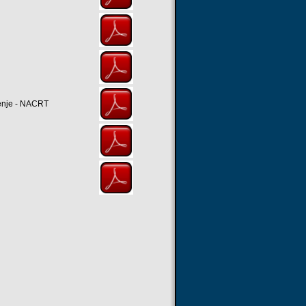
đenje - NACRT