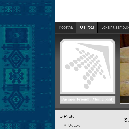
Početna
O Pirotu
Lokalna samoup
O Pirotu
St
Ukratko