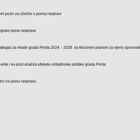
vni poziv za učešće u javnoj raspravi
ogram javne rasprave
rategija za mlade grada Pirota 2024. - 2028. sa Akcionim planom za njeno sprovo
-ante i ex-post analiza efekata omladinske politike grada Pirota
ziv na javnu raspravu