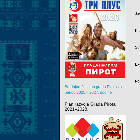
Ja
Pr
St
Ex
Po
Srednjoročni plan grada Pirota za
period 2025. - 2027. godine
Plan razvoja Grada Pirota
2021–2028.