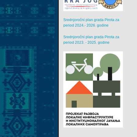
Srednjoročni plan grada Pirota za
period 2024.- 2026. godine
Srednjoročni plan grada Pirota za
period 2023. - 2025. godine