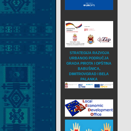
STRATEGIJA RAZVOJA
URBANOG PODRUČJA
GRADA PIROTA I OPŠTINA
BABUŠNICA,
DIMITROVGRAD I BELA
PALANKA