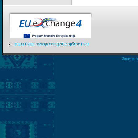
Izrada Plana razvoja energetike opštine Pirot
Joomla t