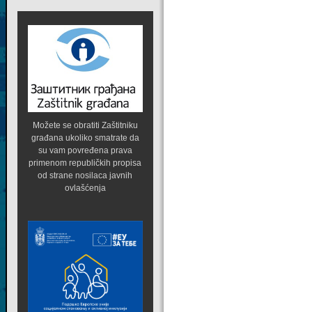
Možete se obratiti Zaštitniku
građana ukoliko smatrate da
su vam povređena prava
primenom republičkih propisa
od strane nosilaca javnih
ovlašćenja