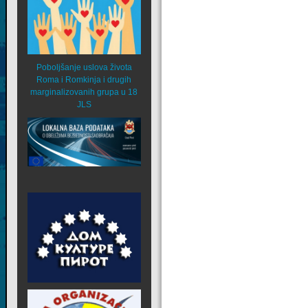
Poboljšanje uslova života
Roma i Romkinja i drugih
marginalizovanih grupa u 18
JLS