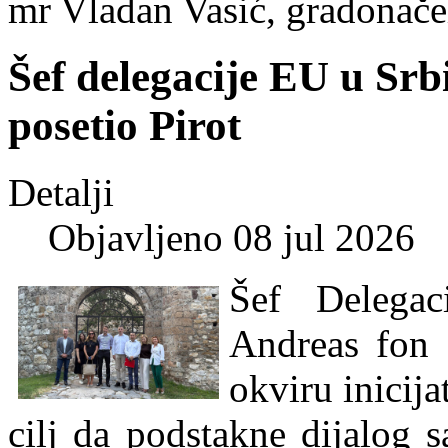
mr Vladan Vasić, gradonače
Šef delegacije EU u Srb
posetio Pirot
Detalji
Objavljeno 08 jul 2026
Šef Delegac
Andreas fon B
okviru inicij
cilj da podstakne dijalog s