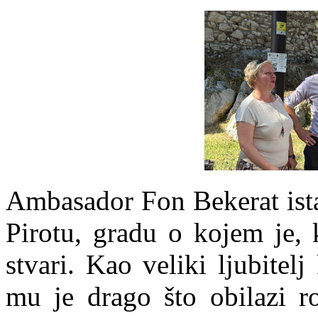
Ambasador Fon Bekerat ista
Pirotu, gradu o kojem je,
stvari. Kao veliki ljubitel
mu je drago što obilazi r