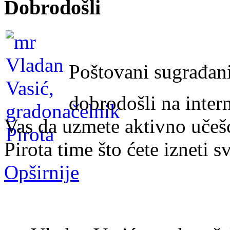
Dobrodošli
Poštovani sugrađani
dobrodošli na inter
Vas da uzmete aktivno učeš
Pirota time što ćete izneti s
Opširnije