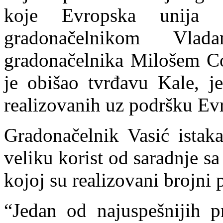
koje Evropska unija 
gradonačelnikom Vla
gradonačelnika Milošem Co
je obišao tvrđavu Kale, je
realizovanih uz podršku Ev
Gradonačelnik Vasić istaka
veliku korist od saradnje s
kojoj su realizovani brojni p
“Jedan od najuspešnijih p