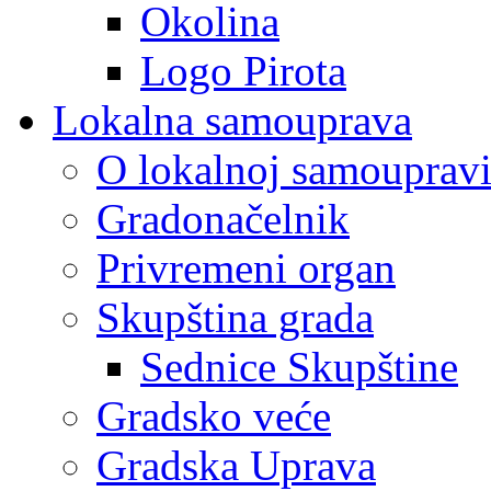
Okolina
Logo Pirota
Lokalna samouprava
O lokalnoj samouprav
Gradonačelnik
Privremeni organ
Skupština grada
Sednice Skupštine
Gradsko veće
Gradska Uprava