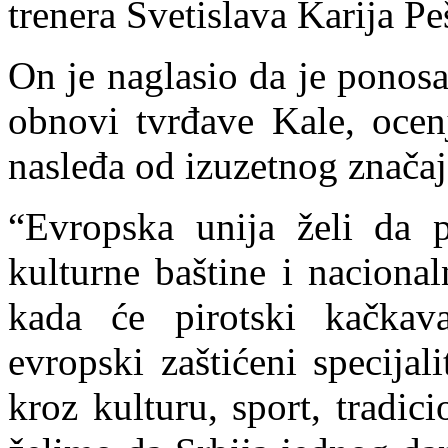
trenera Svetislava Karija Pe
On je naglasio da je ponosa
obnovi tvrđave Kale, ocen
nasleđa od izuzetnog značaj
“Evropska unija želi da 
kulturne baštine i naciona
kada će pirotski kačkava
evropski zaštićeni specijal
kroz kulturu, sport, tradic