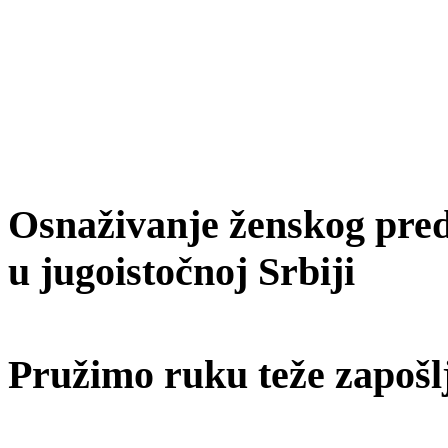
Osnaživanje ženskog predu
u jugoistočnoj Srbiji
Pružimo ruku teže zapošl