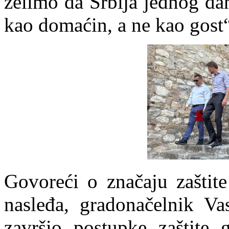
želimo da Srbija jednog da
kao domaćin, a ne kao gost“
Govoreći o značaju zaštite
nasleđa, gradonačelnik Va
završio postupke zaštite 