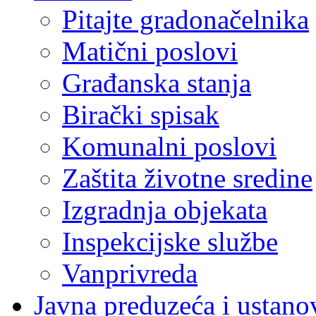
Pitajte gradonačelnika
Matični poslovi
Građanska stanja
Birački spisak
Komunalni poslovi
Zaštita životne sredine
Izgradnja objekata
Inspekcijske službe
Vanprivreda
Javna preduzeća i ustano