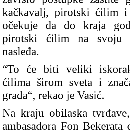
kačkavalj, pirotski ćilim 
očekuje da do kraja go
pirotski ćilim na svoju 
nasleđa.
“To će biti veliki iskora
ćilima širom sveta i znač
grada“, rekao je Vasić.
Na kraju obilaska tvrđave
ambasadora Fon Bekerata d