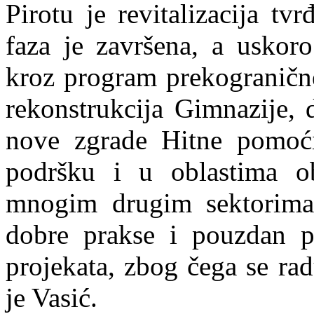
Pirotu je revitalizacija tv
faza je završena, a uskor
kroz program prekogranične
rekonstrukcija Gimnazije, 
nove zgrade Hitne pomoć
podršku i u oblastima ob
mnogim drugim sektorima
dobre prakse i pouzdan par
projekata, zbog čega se ra
je Vasić.