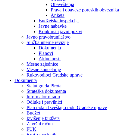
Obaveštenja
Prava i obaveze poreskih obveznika
Anketa
Budžetska inspekcija
Javne nabavke
Konkursi i javni pozivi
Javno pravobranilaštvo
Služba interne revizije
Dokumenta
Planovi
Aktuelnosti
Mesne zajednice
Mesne kancelarije
Rukovodioci Gradske uprave
Dokumenta
Statut grada Pirota
Strateška dokumenta
Informator o radu
Odluke i pravilnici
Plan rada i Izveštaj o radu Gradske uprave
Budžet
Izvršenje budžeta
Završni račun
FUK
Broj zaposlenih