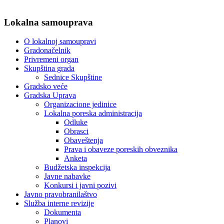
Lokalna samouprava
O lokalnoj samoupravi
Gradonačelnik
Privremeni organ
Skupština grada
Sednice Skupštine
Gradsko veće
Gradska Uprava
Organizacione jedinice
Lokalna poreska administracija
Odluke
Obrasci
Obaveštenja
Prava i obaveze poreskih obveznika
Anketa
Budžetska inspekcija
Javne nabavke
Konkursi i javni pozivi
Javno pravobranilaštvo
Služba interne revizije
Dokumenta
Planovi