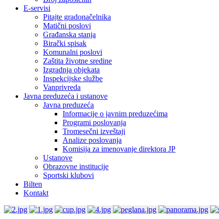
E-servisi
Pitajte gradonačelnika
Matični poslovi
Građanska stanja
Birački spisak
Komunalni poslovi
Zaštita životne sredine
Izgradnja objekata
Inspekcijske službe
Vanprivreda
Javna preduzeća i ustanove
Javna preduzeća
Informacije o javnim preduzećima
Programi poslovanja
Tromesečni izveštaji
Analize poslovanja
Komisija za imenovanje direktora JP
Ustanove
Obrazovne institucije
Sportski klubovi
Bilten
Kontakt