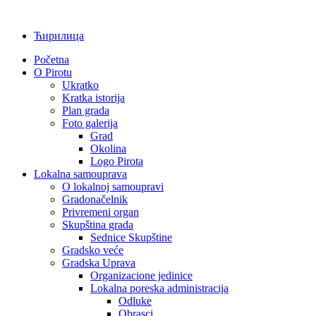
Ћирилица
Početna
O Pirotu
Ukratko
Kratka istorija
Plan grada
Foto galerija
Grad
Okolina
Logo Pirota
Lokalna samouprava
O lokalnoj samoupravi
Gradonačelnik
Privremeni organ
Skupština grada
Sednice Skupštine
Gradsko veće
Gradska Uprava
Organizacione jedinice
Lokalna poreska administracija
Odluke
Obrasci