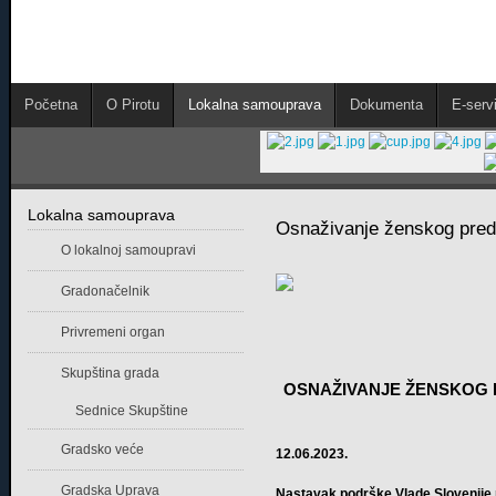
Početna
O Pirotu
Lokalna samouprava
Dokumenta
E-servi
Lokalna samouprava
Osnaživanje ženskog preduz
O lokalnoj samoupravi
Gradonačelnik
Privremeni organ
Skupština grada
OSNAŽIVANJE ŽENSKOG P
Sednice Skupštine
Gradsko veće
12.06.2023.
Gradska Uprava
Nastavak podrške Vlade Slovenije 