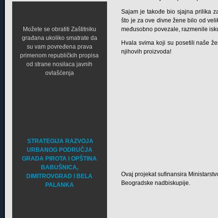
Sajam je takođe bio sjajna prilika z
što je za ove divne žene bilo od vel
Možete se obratiti Zaštitniku
međusobno povezale, razmenile iskust
građana ukoliko smatrate da
Hvala svima koji su posetili naše ž
su vam povređena prava
njihovih proizvoda!
primenom republičkih propisa
od strane nosilaca javnih
ovlašćenja
STRATEGIJA RAZVOJA
URBANOG PODRUČJA
GRADA PIROTA I OPŠTINA
BABUŠNICA,
Ovaj projekat sufinansira Ministarstv
DIMITROVGRAD I BELA
Beogradske nadbiskupije.
PALANKA