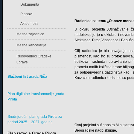
Dokumenta
Planovi
Radionice na temu „Osnove menadž
Aktuelnosti
U okviru projekta „Osnaživanje ž
Mesne zajednice
nadbiskupije je u oktobru i novemb
Aleksinac, Pirot, Vlasotince i Babu
Mesne kancelarije
Cilj radionica je bio usvajanje os
Rukovodioci Gradske
pismenost, kao što su protok novca, l
troškova i rashoda i upravljanje pri
uprave
prometu malih količina hrane biljno
za poljoprivredna gazdinstva kao i
Službeni list grada Niša
Kroz celu radionicu korisnice su pod
Plan digitalne transformacije grada
Pirota
Srednjoročni plan grada Pirota za
period 2025. - 2027. godine
Ovaj projekat sufinansira Ministarstv
Beogradske nadbiskupije.
Plan razvoja Grada Pirota