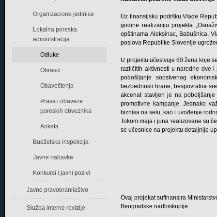
Organizacione jedinice
Uz finansijsku podršku Vlade Republ
godine realizaciju projekta „Osnaž
Lokalna poreska
opštinama Aleksinac, Babušnica, Vla
administracija
poslova Republike Slovenije ugrože
Odluke
U projektu učestvuje 60 žena koje s
različitih aktivnosti u naredne dve 
Obrasci
pobošljanje sopstvenog ekonomsko
Obaveštenja
bezbednosti hrane, bespovratna sre
akcenat stavljen je na poboljšanje
Prava i obaveze
promotivne kampanje. Jednako važa
poreskih obveznika
biznisa na selu, kao i uvođenje rod
Tokom maja i juna realizovane su četi
Anketa
se učesnice na projektu detaljnije u
Budžetska inspekcija
Javne nabavke
Konkursi i javni pozivi
Javno pravobranilaštvo
Ovaj projekat sufinansira Ministarstv
Beogradske nadbiskupije.
Služba interne revizije