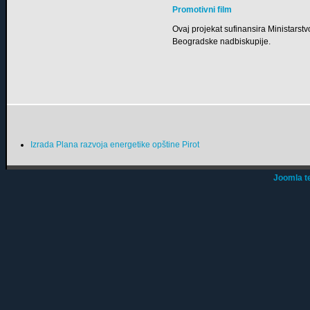
Promotivni film
Ovaj projekat sufinansira Ministarstv
Beogradske nadbiskupije.
Izrada Plana razvoja energetike opštine Pirot
Joomla t