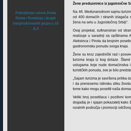
Žene preduzetnice iz jugoistočne 
Na 46. Međunarodnom sajmu turizma 
Poboljšanje uslova života
od 400 domaćih i stranih izlagača 
Roma i Romkinja i drugih
žena na selu u Jugoistočnoj Srbiji“.
marginalizovanih grupa u 18
JLS
Ovaj projekat, sufinansiran od stra
realizuje u saradnji sa opštinama
Aleksinca i Pirota da brojnim poseti
gastronomsku ponudu svoga kraja.
Žene su kroz zajednički rad i posve
turizma kraja iz kog dolaze. Štand
uslugama koje nude domaćinstva i p
turističkih ponuda, sve je bilo preds
„Sajam turizma je savršena prilika 
i da prenesemo istinsku sliku života
tome kako mogu posetiti naša domaći
Veliki broj posetilaca i pozitivni
događaj je i sjajan pokazatelj kako 
ruralnih područja i promociji održivo