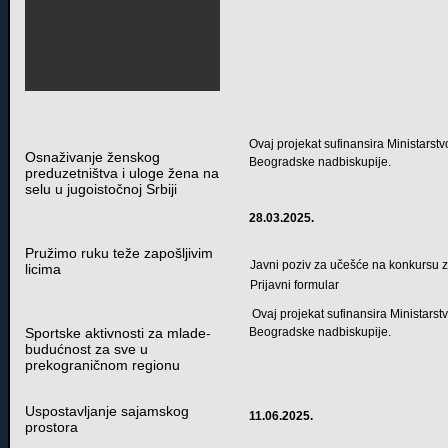
Ovaj projekat sufinansira Ministarstv
Osnaživanje ženskog
Beogradske nadbiskupije.
preduzetništva i uloge žena na
selu u jugoistočnoj Srbiji
28.03.2025.
Pružimo ruku teže zapošljivim
Javni poziv za učešće na konkursu 
licima
Prijavni formular
Ovaj projekat sufinansira Ministarstv
Sportske aktivnosti za mlade-
Beogradske nadbiskupije.
budućnost za sve u
prekograničnom regionu
Uspostavljanje sajamskog
11.06.2025.
prostora