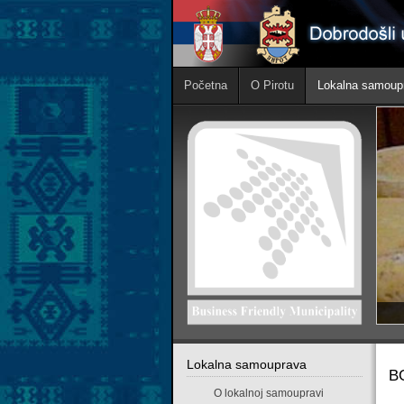
Početna
O Pirotu
Lokalna samoup
Lokalna samouprava
B
O lokalnoj samoupravi