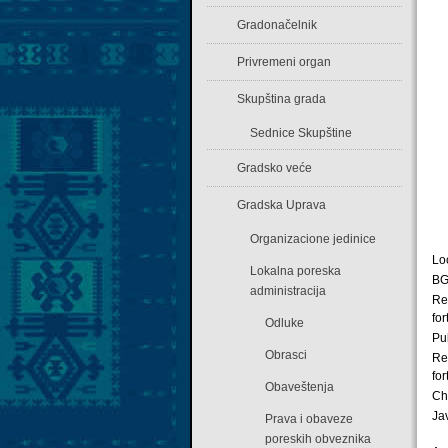
Gradonačelnik
Privremeni organ
Skupština grada
Sednice Skupštine
Gradsko veće
Gradska Uprava
Organizacione jedinice
Lo
Lokalna poreska
BG
administracija
Re
for
Odluke
Pu
Obrasci
Re
for
Obaveštenja
Ch
Ja
Prava i obaveze
poreskih obveznika