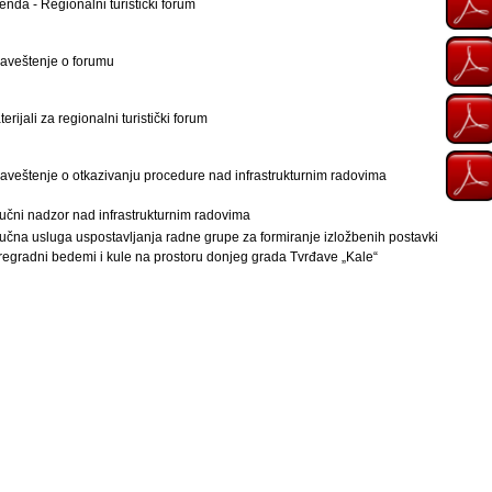
enda - Regionalni turistički forum
aveštenje o forumu
erijali za regionalni turistički forum
aveštenje o otkazivanju procedure nad infrastrukturnim radovima
ručni nadzor nad infrastrukturnim radovima
ručna usluga uspostavljanja radne grupe za formiranje izložbenih postavki
pregradni bedemi i kule na prostoru donjeg grada Tvrđave „Kale“