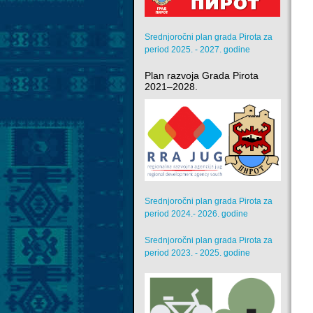
Srednjoročni plan grada Pirota za
period 2025. - 2027. godine
Plan razvoja Grada Pirota
2021–2028.
Srednjoročni plan grada Pirota za
period 2024.- 2026. godine
Srednjoročni plan grada Pirota za
period 2023. - 2025. godine