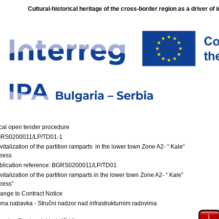
Cultural-historical heritage of the cross-border region as a driver of
cal open tender procedure
RS0200011/LP/TD01-1
vitalization of the partition ramparts in the lower town Zone A2- “ Kale“
tress
blication reference: BGRS0200011/LP/TD01
vitalization of the partition ramparts in the lower town Zone A2- “ Kale”
tress”
ange to Contract Notice
vna nabavka - Stručni nadzor nad infrastrukturnim radovima