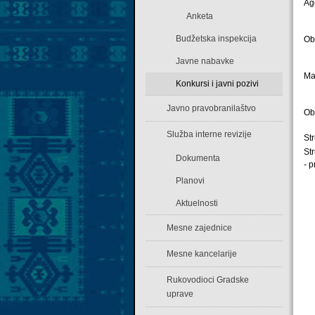
Ag
Anketa
Budžetska inspekcija
Ob
Javne nabavke
Mat
Konkursi i javni pozivi
Javno pravobranilaštvo
Ob
Služba interne revizije
St
St
Dokumenta
- 
Planovi
Aktuelnosti
Mesne zajednice
Mesne kancelarije
Rukovodioci Gradske
uprave