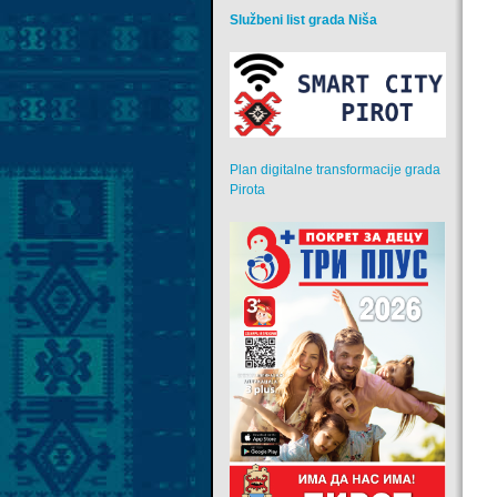
Službeni list grada Niša
Plan digitalne transformacije grada
Pirota