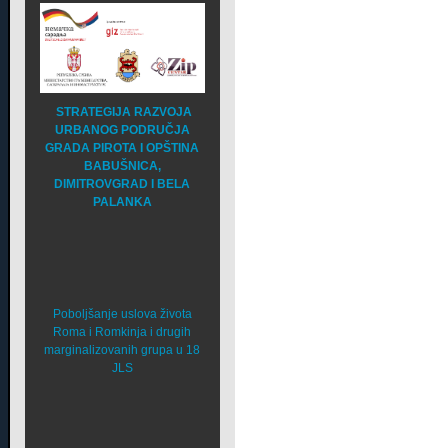
STRATEGIJA RAZVOJA
URBANOG PODRUČJA
GRADA PIROTA I OPŠTINA
BABUŠNICA,
DIMITROVGRAD I BELA
PALANKA
Poboljšanje uslova života
Roma i Romkinja i drugih
marginalizovanih grupa u 18
JLS