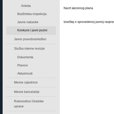
Anketa
Nacrt akcionog plana
Budžetska inspekcija
Izveštaj o sprovedenoj javnoj raspra
Javne nabavke
Konkursi i javni pozivi
Javno pravobranilaštvo
Služba interne revizije
Dokumenta
Planovi
Aktuelnosti
Mesne zajednice
Mesne kancelarije
Rukovodioci Gradske
uprave