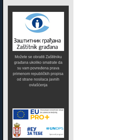
Možete se obratiti Zaštitniku
građana ukoliko smatrate da
su vam povređena prava
primenom republičkih propisa
od strane nosilaca javnih
ovlašćenja