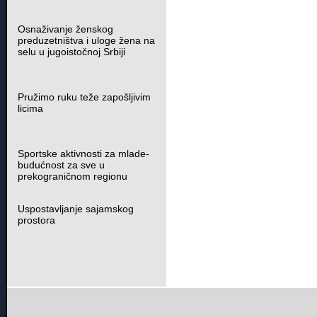
Osnaživanje ženskog
preduzetništva i uloge žena na
selu u jugoistočnoj Srbiji
Pružimo ruku teže zapošljivim
licima
Sportske aktivnosti za mlade-
budućnost za sve u
prekograničnom regionu
Uspostavljanje sajamskog
prostora