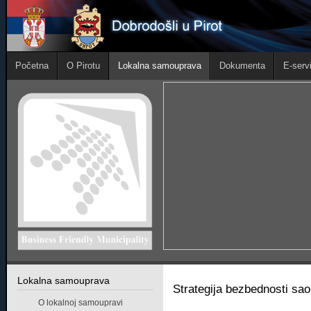
Početna
O Pirotu
Lokalna samouprava
Dokumenta
E-servi
Lokalna samouprava
Strategija bezbednosti sao
O lokalnoj samoupravi