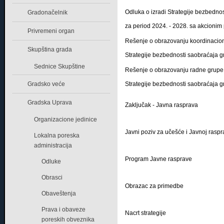
Odluka o izradi Strategije bezbedno
Gradonačelnik
za period 2024. - 2028. sa akcioni
Privremeni organ
Rešenje o obrazovanju koordinacion
Skupština grada
Strategije bezbednosti saobraćaja g
Sednice Skupštine
Rešenje o obrazovanju radne grupe
Gradsko veće
Strategije bezbednosti saobraćaja g
Gradska Uprava
Zaključak - Javna rasprava
Organizacione jedinice
Javni poziv za učešće i Javnoj raspr
Lokalna poreska
administracija
Program Javne rasprave
Odluke
Obrasci
Obrazac za primedbe
Obaveštenja
Prava i obaveze
Nacrt strategije
poreskih obveznika