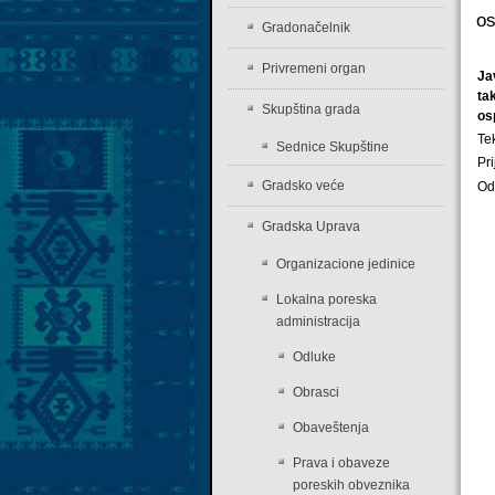
os
Gradonačelnik
Privremeni organ
Ja
ta
Skupština grada
os
Te
Sednice Skupštine
Pr
Gradsko veće
Od
Gradska Uprava
Organizacione jedinice
Lokalna poreska
administracija
Odluke
Obrasci
Obaveštenja
Prava i obaveze
poreskih obveznika