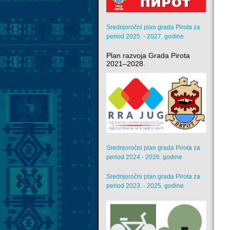
Srednjoročni plan grada Pirota za
period 2025. - 2027. godine
Plan razvoja Grada Pirota
2021–2028.
Srednjoročni plan grada Pirota za
period 2024.- 2026. godine
Srednjoročni plan grada Pirota za
period 2023. - 2025. godine