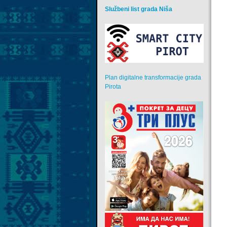
Službeni list grada Niša
Plan digitalne transformacije grada
Pirota