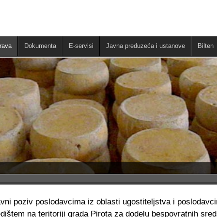
rava
Dokumenta
E-servisi
Javna preduzeća i ustanove
Bilten
vni poziv poslodavcima iz oblasti ugostiteljstva i poslodavc
dištem na teritoriji grada Pirota za dodelu bespovratnih sre