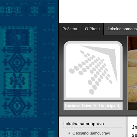
Početna
O Pirotu
Lokalna samoup
Lokalna samouprava
Ja
O lokalnoj samoupravi
se