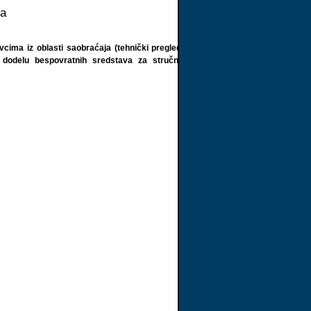
ta
avcima iz oblasti saobraćaja (tehnički pregled,
za dodelu bespovratnih sredstava za stručno