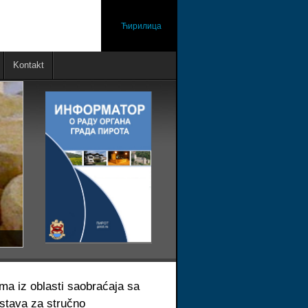
Ћирилица
Kontakt
ima iz oblasti saobraćaja sa
dstava za stručno