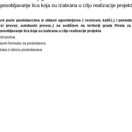
posobljavanje lica koja su izabrana u cilju realizacije projek
vni poziv poslodavcima iz oblasti ugostiteljstva ( restorani, kafići..) i poslod
ksi prevoz, autobuski prevoz..) sa sedištem na teritoriji grada Pirota 
posobljavanje lica koja su izabrana u cilju realizacije projekta
kst poziva
ijavni formular za poslodavce
luka o izboru poslodavaca