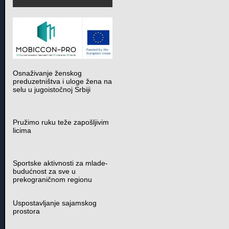
Osnaživanje ženskog
preduzetništva i uloge žena na
selu u jugoistočnoj Srbiji
Pružimo ruku teže zapošljivim
licima
Sportske aktivnosti za mlade-
budućnost za sve u
prekograničnom regionu
Uspostavljanje sajamskog
prostora