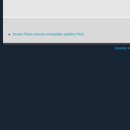
Izrada Plana razvoja energetike opštine Pirot
Joomla t