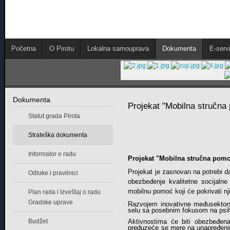
Početna
O Pirotu
Lokalna samouprava
Dokumenta
E-servi
Dokumenta
Projekat "Mobilna stručna 
Statut grada Pirota
Strateška dokumenta
Informator o radu
Projekat "Mobilna stručna pomoć
Projekat je zasnovan na potrebi da
Odluke i pravilnici
obezbeđenje kvalitetne socijalne
mobilnu pomoć koji će pokrivati nj
Plan rada i Izveštaj o radu
Gradske uprave
Razvojem inovativne međusektorske 
selu sa posebnim fokusom na psi
Budžet
Aktivnostima će biti obezbeđena 
preduzeće se mere na unapređenju 