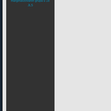
marginalizovanih grupa u 18
JLS