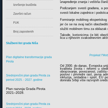
unapređenje znanja i veština član
Izvršenje budžeta
Podizanjem svesti građana, a pos
svesti lokalne zajednice i podsti
Završni račun
Formiranje mobilnog ekspertskog ti
FUK
jer će se na ovaj način obezbediti
služiti mobilnom timu za obilazak 
Broj zaposlenih
Takođe, korisnicima će biti obez
lica u njihovim svakodnevnim akt
Službeni list grada Niša
Projekat \"Mob
Plan digitalne transformacije grada
Pirota
Od 2000. do danas, Evropska unija 
kvaliteta života i reformi u sle
obrazovanje, povezanost, zaštita o
poslovi i privredni rast, javna adm
Srednjoročni plan grada Pirota za
inkluzija, omladina i sport. EU 
period 2025. - 2027. godine
donirala Srbiji više razvojnih sred
Plan razvoja Grada Pirota
2021–2028.
Srednjoročni plan grada Pirota za