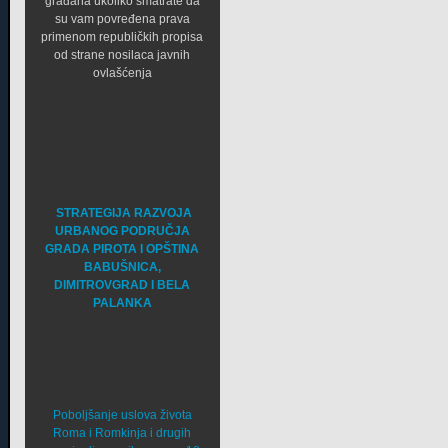
građana ukoliko smatrate da
su vam povređena prava
primenom republičkih propisa
od strane nosilaca javnih
ovlašćenja
STRATEGIJA RAZVOJA
URBANOG PODRUČJA
GRADA PIROTA I OPŠTINA
BABUŠNICA,
DIMITROVGRAD I BELA
PALANKA
Poboljšanje uslova života
Roma i Romkinja i drugih