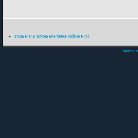
Izrada Plana razvoja energetike opštine Pirot
Joomla t