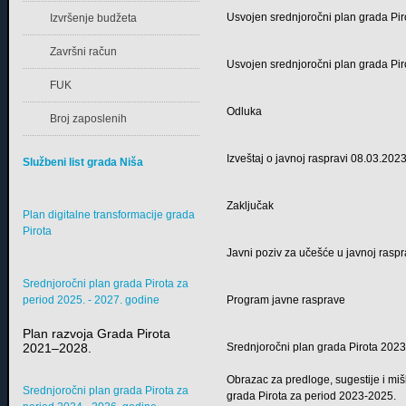
Usvojen srednjoročni plan grada Pi
Izvršenje budžeta
Završni račun
Usvojen srednjoročni plan grada Pi
FUK
Odluka
Broj zaposlenih
Izveštaj o javnoj raspravi 08.03.2023
Službeni list grada Niša
Zaključak
Plan digitalne transformacije grada
Pirota
Javni poziv za učešće u javnoj raspr
Srednjoročni plan grada Pirota za
period 2025. - 2027. godine
Program javne rasprave
Plan razvoja Grada Pirota
2021–2028.
Srednjoročni plan grada Pirota 2023
Obrazac za predloge, sugestije i mi
Srednjoročni plan grada Pirota za
grada Pirota za period 2023-2025.