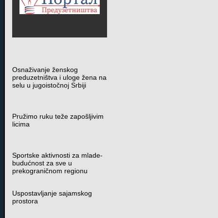
Osnaživanje ženskog
preduzetništva i uloge žena na
selu u jugoistočnoj Srbiji
Pružimo ruku teže zapošljivim
licima
Sportske aktivnosti za mlade-
budućnost za sve u
prekograničnom regionu
Uspostavljanje sajamskog
prostora