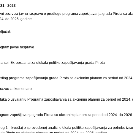
21 - 2023
vni poziv za javnu raspravu o predlogu programa zapošljavanja grada Pirota sa a
24. do 2026. godine
ključak
ogram javne rasprave
-ante i Ex-post analiza efekata politike zapošljavanja grada Pirota
edlog programa zapošljavanja grada Pirota sa akcionim planom za period od 2024
razac za komentare
luka o usvajanju Programa zapošljavanja sa akcionim planom za period od 2024. 
ogram zapošljavanja grada Pirota sa akcionim planom za period od 2024. do 2026.
ilog 1 - Izveštaj o sprovedenoj analizi efekata politike zapošljavanja za potrebe i
ada Pirota sa akcionim planom za period od 2024. do 2026. godine