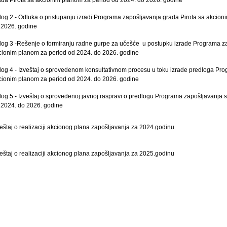
ilog 2 - Odluka o pristupanju izradi Programa zapošljavanja grada Pirota sa akcio
 2026. godine
ilog 3 -Rešenje o formiranju radne gurpe za učešće u postupku izrade Programa za
cionim planom za period od 2024. do 2026. godine
ilog 4 - Izveštaj o sprovedenom konsultativnom procesu u toku izrade predloga Pr
cionim planom za period od 2024. do 2026. godine
ilog 5 - Izveštaj o sprovedenoj javnoj raspravi o predlogu Programa zapošljavanja
 2024. do 2026. godine
veštaj o realizaciji akcionog plana zapošljavanja za 2024.godinu
veštaj o realizaciji akcionog plana zapošljavanja za 2025.godinu