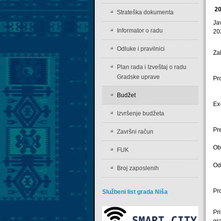
20
Strateška dokumenta
Ja
Informator o radu
20
Odluke i pravilnici
Za
Plan rada i Izveštaj o radu
Gradske uprave
Pr
Budžet
Ex
Izvršenje budžeta
Pr
Završni račun
Ob
FUK
Od
Broj zaposlenih
Pr
Službeni list grada Niša
Pr
gr