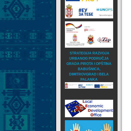
STRATEGIJA RAZVOJA
URBANOG PODRUČJA
GRADA PIROTA I OPŠTINA
BABUŠNICA,
DIMITROVGRAD I BELA
PALANKA