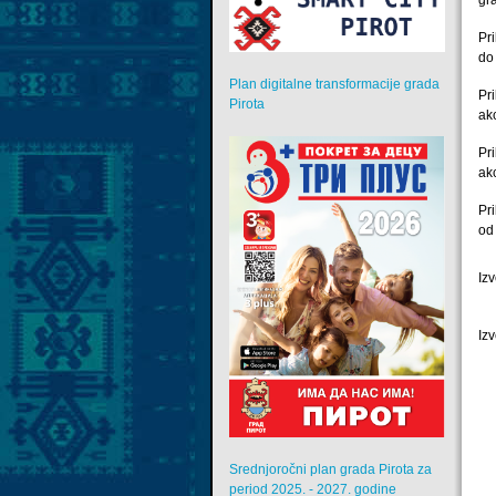
Pr
do
Plan digitalne transformacije grada
Pr
Pirota
ak
Pr
ak
Pr
od
Iz
Iz
Srednjoročni plan grada Pirota za
period 2025. - 2027. godine