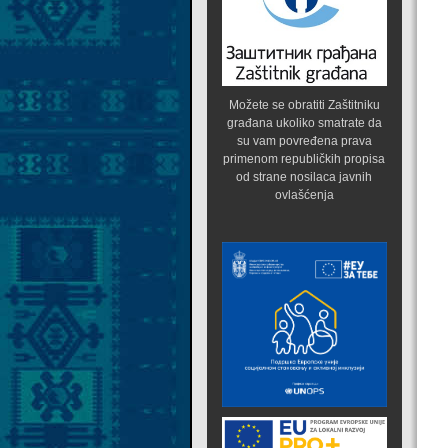
Možete se obratiti Zaštitniku
građana ukoliko smatrate da
su vam povređena prava
primenom republičkih propisa
od strane nosilaca javnih
ovlašćenja