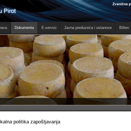
rava
Dokumenta
E-servisi
Javna preduzeća i ustanove
Bilten
kalna politika zapošljavanja