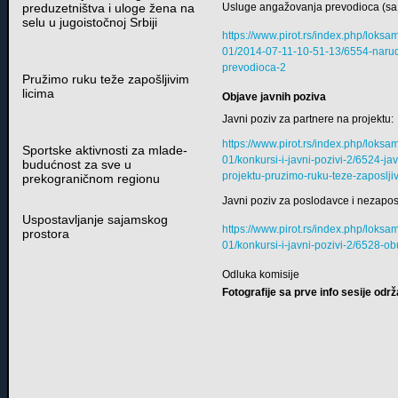
preduzetništva i uloge žena na
Usluge angažovanja prevodioca (sa s
selu u jugoistočnoj Srbiji
https://www.pirot.rs/index.php/lok
01/2014-07-11-10-51-13/6554-naru
prevodioca-2
Pružimo ruku teže zapošljivim
licima
Objave javnih poziva
Javni poziv za partnere na projektu:
https://www.pirot.rs/index.php/lok
Sportske aktivnosti za mlade-
01/konkursi-i-javni-pozivi-2/6524-ja
budućnost za sve u
projektu-pruzimo-ruku-teze-zaposlji
prekograničnom regionu
Javni poziv za poslodavce i nezapo
Uspostavljanje sajamskog
https://www.pirot.rs/index.php/lok
prostora
01/konkursi-i-javni-pozivi-2/6528
Odluka komisije
Fotografije sa prve info sesije odr