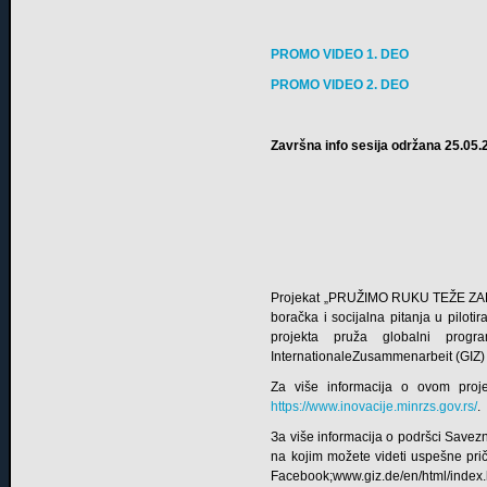
PROMO VIDEO 1. DEO
PROMO VIDEO 2. DEO
Završna info sesija održana 25.05.
Projekat „PRUŽIMO RUKU TEŽE ZAPOŠL
boračka i socijalna pitanja u pilot
projekta pruža globalni progr
InternationaleZusammenarbeit (GIZ
Za više informacija o ovom projek
https://www.inovacije.minrzs.gov.rs/
.
Зa više informacija o podršci Savez
na kojim možete videti uspešne pri
Facebook;www.giz.de/en/html/index.htm