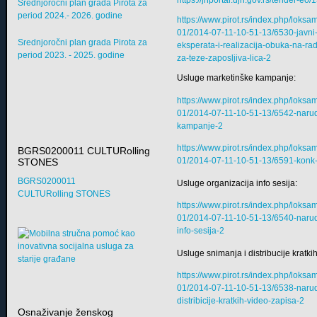
https://jnportal.ujn.gov.rs/tender-eo
Srednjoročni plan grada Pirota za
period 2024.- 2026. godine
https://www.pirot.rs/index.php/lok
01/2014-07-11-10-51-13/6530-javni
Srednjoročni plan grada Pirota za
eksperata-i-realizacija-obuka-na-
period 2023. - 2025. godine
za-teze-zaposljiva-lica-2
Usluge marketinške kampanje:
https://www.pirot.rs/index.php/lok
01/2014-07-11-10-51-13/6542-narud
kampanje-2
https://www.pirot.rs/index.php/lok
BGRS0200011 CULTURolling
01/2014-07-11-10-51-13/6591-konk
STONES
BGRS0200011
Usluge organizacija info sesija:
CULTURolling STONES
https://www.pirot.rs/index.php/lok
01/2014-07-11-10-51-13/6540-narud
info-sesija-2
Usluge snimanja i distribucije kratki
https://www.pirot.rs/index.php/lok
01/2014-07-11-10-51-13/6538-narud
distribicije-kratkih-video-zapisa-2
Osnaživanje ženskog