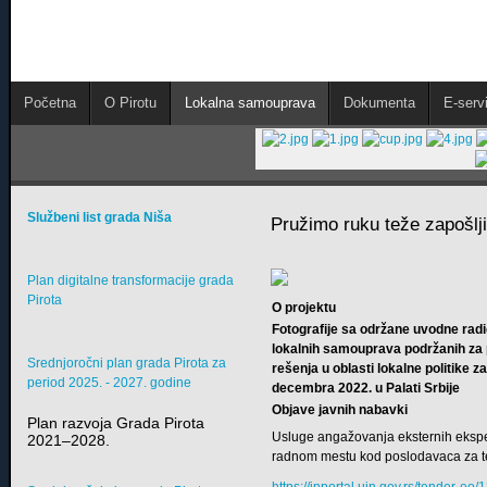
Početna
O Pirotu
Lokalna samouprava
Dokumenta
E-servi
Službeni list grada Niša
Pružimo ruku teže zapošlj
Plan digitalne transformacije grada
Pirota
O projektu
Fotografije sa održane uvodne radio
lokalnih samouprava podržanih za p
Srednjoročni plan grada Pirota za
rešenja u oblasti lokalne politike 
period 2025. - 2027. godine
decembra 2022. u Palati Srbije
Objave javnih nabavki
Plan razvoja Grada Pirota
Usluge angažovanja eksternih eksper
2021–2028.
radnom mestu kod poslodavaca za tež