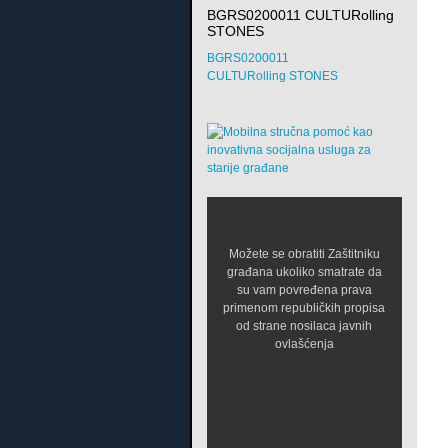
BGRS0200011 CULTURolling
STONES
BGRS0200011
CULTURolling STONES
Možete se obratiti Zaštitniku
građana ukoliko smatrate da
su vam povređena prava
primenom republičkih propisa
od strane nosilaca javnih
ovlašćenja