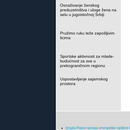
Osnaživanje ženskog
preduzetništva i uloge žena na
selu u jugoistočnoj Srbiji
Pružimo ruku teže zapošljivim
licima
Sportske aktivnosti za mlade-
budućnost za sve u
prekograničnom regionu
Uspostavljanje sajamskog
prostora
Izrada Plana razvoja energetike opštine 