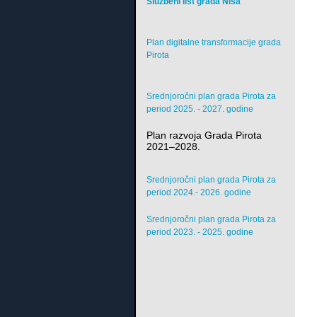
Službeni list grada Niša
Plan digitalne transformacije grada
Pirota
Srednjoročni plan grada Pirota za
period 2025. - 2027. godine
Plan razvoja Grada Pirota
2021–2028.
Srednjoročni plan grada Pirota za
period 2024.- 2026. godine
Srednjoročni plan grada Pirota za
period 2023. - 2025. godine