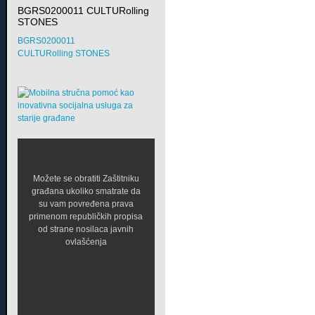
BGRS0200011 CULTURolling
STONES
BGRS0200011
CULTURolling STONES
Možete se obratiti Zaštitniku
građana ukoliko smatrate da
su vam povređena prava
primenom republičkih propisa
od strane nosilaca javnih
ovlašćenja