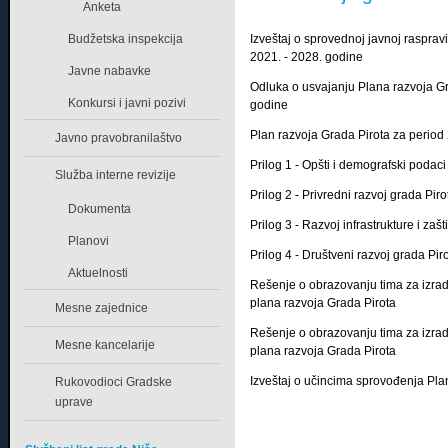
Anketa
Izveštaj o sprovednoj javnoj rasprav
Budžetska inspekcija
2021. - 2028. godine
Javne nabavke
Odluka o usvajanju Plana razvoja Gr
Konkursi i javni pozivi
godine
Plan razvoja Grada Pirota za period
Javno pravobranilaštvo
Prilog 1 - Opšti i demografski podaci
Služba interne revizije
Prilog 2 - Privredni razvoj grada Piro
Dokumenta
Prilog 3 - Razvoj infrastrukture i zaš
Planovi
Prilog 4 - Društveni razvoj grada Pir
Aktuelnosti
Rešenje o obrazovanju tima za izra
plana razvoja Grada Pirota
Mesne zajednice
Rešenje o obrazovanju tima za izra
Mesne kancelarije
plana razvoja Grada Pirota
Izveštaj o učincima sprovođenja Pla
Rukovodioci Gradske
uprave