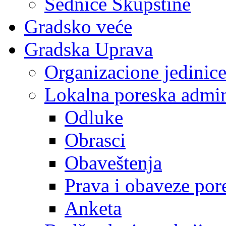
Sednice Skupštine
Gradsko veće
Gradska Uprava
Organizacione jedinic
Lokalna poreska admin
Odluke
Obrasci
Obaveštenja
Prava i obaveze por
Anketa