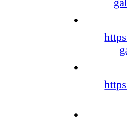
ga
https
g
https