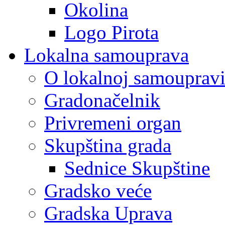
Okolina
Logo Pirota
Lokalna samouprava
O lokalnoj samouprav
Gradonačelnik
Privremeni organ
Skupština grada
Sednice Skupštine
Gradsko veće
Gradska Uprava