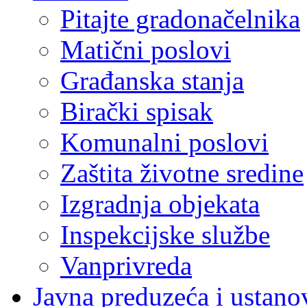
Pitajte gradonačelnika
Matični poslovi
Građanska stanja
Birački spisak
Komunalni poslovi
Zaštita životne sredine
Izgradnja objekata
Inspekcijske službe
Vanprivreda
Javna preduzeća i ustano