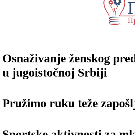
Osnaživanje ženskog predu
u jugoistočnoj Srbiji
Pružimo ruku teže zapošl
Sportske aktivnosti za ml