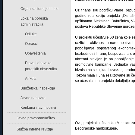
Organizacione jedinice
Uz finansijsku podršku Vlade Republ
godine realizaciju projekta „Osnaž
Lokalna poreska
opštinama Aleksinac, Babušnica, Vla
administracija
poslova Republike Slovenije ugrože
Odluke
U projektu učestvuje 60 žena koje s
različitih aktivnosti u naredne dve 
Obrasci
pobošljanje sopstvenog ekonomsko
Obaveštenja
bezbednosti hrane, bespovratna sre
akcenat stavljen je na poboljšanje
Prava i obaveze
promotivne kampanje. Jednako važa
poreskih obveznika
biznisa na selu, kao i uvođenje rod
Tokom maja i juna realizovane su četi
Anketa
se učesnice na projektu detaljnije u
Budžetska inspekcija
Javne nabavke
Konkursi i javni pozivi
Javno pravobranilaštvo
Ovaj projekat sufinansira Ministarstv
Beogradske nadbiskupije.
Služba interne revizije