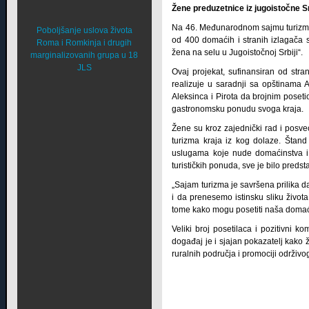
Žene preduzetnice iz jugoistočne 
Na 46. Međunarodnom sajmu turizma 
Poboljšanje uslova života
od 400 domaćih i stranih izlagača 
Roma i Romkinja i drugih
žena na selu u Jugoistočnoj Srbiji“.
marginalizovanih grupa u 18
JLS
Ovaj projekat, sufinansiran od stra
realizuje u saradnji sa opštinama
Aleksinca i Pirota da brojnim poseti
gastronomsku ponudu svoga kraja.
Žene su kroz zajednički rad i posve
turizma kraja iz kog dolaze. Štand
uslugama koje nude domaćinstva i p
turističkih ponuda, sve je bilo preds
„Sajam turizma je savršena prilika 
i da prenesemo istinsku sliku života
tome kako mogu posetiti naša domaći
Veliki broj posetilaca i pozitivni
događaj je i sjajan pokazatelj kako 
ruralnih područja i promociji održivo