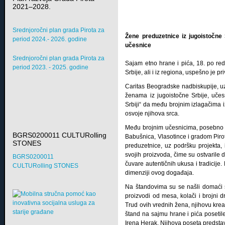
2021–2028.
Srednjoročni plan grada Pirota za
Žene preduzetnice iz jugoistočne
period 2024.- 2026. godine
učesnice
Srednjoročni plan grada Pirota za
Sajam etno hrane i pića, 18. po red
period 2023. - 2025. godine
Srbije, ali i iz regiona, uspešno je pr
Caritas Beogradske nadbiskupije, uz
ženama iz jugoistočne Srbije, učes
Srbiji“ da među brojnim izlagačima iz
osvoje njihova srca.
Među brojnim učesnicima, posebno se
BGRS0200011 CULTURolling
Babušnica, Vlasotince i gradom Pirot
STONES
preduzetnice, uz podršku projekta, 
svojih proizvoda, čime su ostvarile d
BGRS0200011
čuvare autentičnih ukusa i tradicij
CULTURolling STONES
dimenziji ovog događaja.
Na štandovima su se našli domaći si
proizvodi od mesa, kolači i brojni dr
Trud ovih vrednih žena, njihovu kreat
štand na sajmu hrane i pića poseti
Irena Herak. Njihova poseta predsta