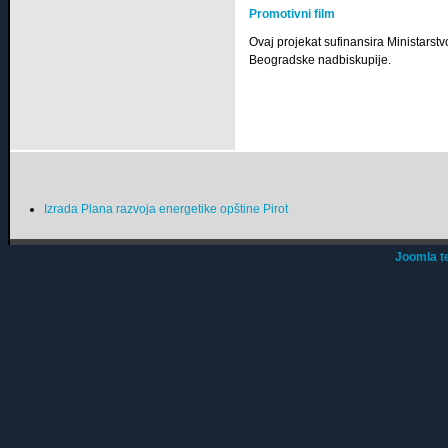
Promotivni film
Ovaj projekat sufinansira Ministarstv
Beogradske nadbiskupije.
Izrada Plana razvoja energetike opštine Pirot
Joomla t