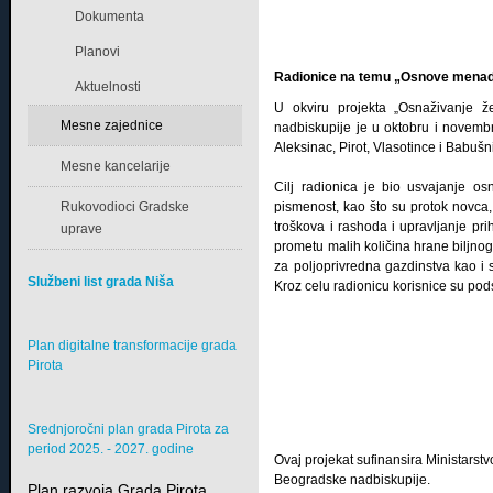
Dokumenta
Planovi
Radionice na temu „Osnove menadž
Aktuelnosti
U okviru projekta „Osnaživanje ž
Mesne zajednice
nadbiskupije je u oktobru i novemb
Aleksinac, Pirot, Vlasotince i Babu
Mesne kancelarije
Cilj radionica je bio usvajanje os
Rukovodioci Gradske
pismenost, kao što su protok novca, l
troškova i rashoda i upravljanje pri
uprave
prometu malih količina hrane biljno
za poljoprivredna gazdinstva kao i
Službeni list grada Niša
Kroz celu radionicu korisnice su pod
Plan digitalne transformacije grada
Pirota
Srednjoročni plan grada Pirota za
period 2025. - 2027. godine
Ovaj projekat sufinansira Ministarstv
Beogradske nadbiskupije.
Plan razvoja Grada Pirota