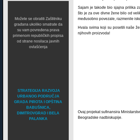
Sajam je takođe bio sjajna prilika z
što je za ove divne žene bilo od vel
Možete se obratiti Zaštitniku
međusobno povezale, razmenile iskust
građana ukoliko smatrate da
Hvala svima koji su posetili naše ž
su vam povređena prava
njihovih proizvoda!
primenom republičkih propisa
od strane nosilaca javnih
ovlašćenja
STRATEGIJA RAZVOJA
URBANOG PODRUČJA
GRADA PIROTA I OPŠTINA
BABUŠNICA,
Ovaj projekat sufinansira Ministarstv
DIMITROVGRAD I BELA
Beogradske nadbiskupije.
PALANKA