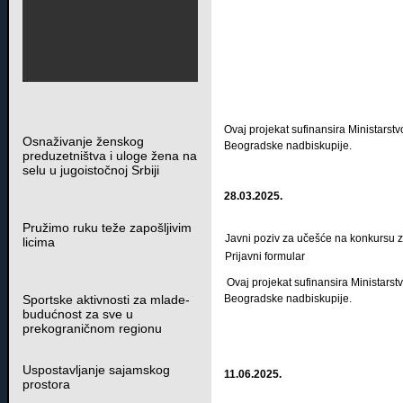
Ovaj projekat sufinansira Ministarstv
Osnaživanje ženskog
Beogradske nadbiskupije.
preduzetništva i uloge žena na
selu u jugoistočnoj Srbiji
28.03.2025.
Pružimo ruku teže zapošljivim
Javni poziv za učešće na konkursu 
licima
Prijavni formular
Ovaj projekat sufinansira Ministarstv
Sportske aktivnosti za mlade-
Beogradske nadbiskupije.
budućnost za sve u
prekograničnom regionu
Uspostavljanje sajamskog
11.06.2025.
prostora