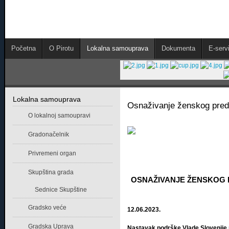
Početna
O Pirotu
Lokalna samouprava
Dokumenta
E-servi
Lokalna samouprava
Osnaživanje ženskog preduz
O lokalnoj samoupravi
Gradonačelnik
Privremeni organ
Skupština grada
OSNAŽIVANJE ŽENSKOG P
Sednice Skupštine
Gradsko veće
12.06.2023.
Gradska Uprava
Nastavak podrške Vlade Slovenije 