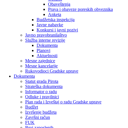
Obaveštenja
Prava i obaveze poreskih obveznika
Anketa
Budžetska inspekcija
Javne nabavke
Konkursi i javni pozivi
Javno pravobranilaštvo
Služba interne revizije
Dokumenta
Planovi
Aktuelnosti
Mesne zajednice
Mesne kancelarije
Rukovodioci Gradske uprave
Dokumenta
Statut grada Pirota
Strateška dokumenta
Informator o radu
Odluke i pravilnici
Plan rada i Izveštaj o radu Gradske uprave
Budžet
Izvršenje budžeta
Završni račun
FUK
Broj zaposlenih