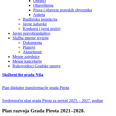
Obrasci
Obaveštenja
Prava i obaveze poreskih obveznika
Anketa
Budžetska inspekcija
Javne nabavke
Konkursi i javni pozivi
Javno pravobranilaštvo
Služba interne revizije
Dokumenta
Planovi
Aktuelnosti
Mesne zajednice
Mesne kancelarije
Rukovodioci Gradske uprave
Službeni list grada Niša
Plan digitalne transformacije grada Pirota
Srednjoročni plan grada Pirota za period 2025. - 2027. godine
Plan razvoja Grada Pirota 2021–2028.