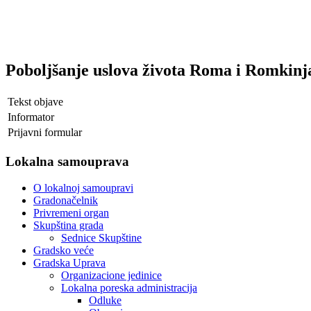
Poboljšanje uslova života Roma i Romkinj
Tekst objave
Informator
Prijavni formular
Lokalna samouprava
O lokalnoj samoupravi
Gradonačelnik
Privremeni organ
Skupština grada
Sednice Skupštine
Gradsko veće
Gradska Uprava
Organizacione jedinice
Lokalna poreska administracija
Odluke