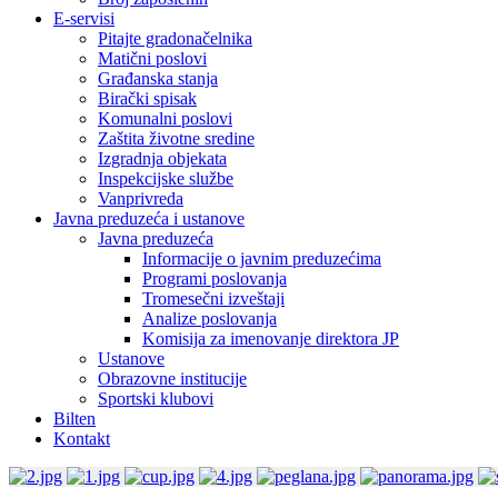
E-servisi
Pitajte gradonačelnika
Matični poslovi
Građanska stanja
Birački spisak
Komunalni poslovi
Zaštita životne sredine
Izgradnja objekata
Inspekcijske službe
Vanprivreda
Javna preduzeća i ustanove
Javna preduzeća
Informacije o javnim preduzećima
Programi poslovanja
Tromesečni izveštaji
Analize poslovanja
Komisija za imenovanje direktora JP
Ustanove
Obrazovne institucije
Sportski klubovi
Bilten
Kontakt