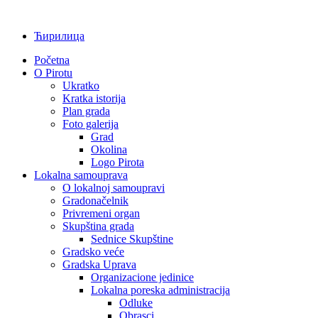
Ћирилица
Početna
O Pirotu
Ukratko
Kratka istorija
Plan grada
Foto galerija
Grad
Okolina
Logo Pirota
Lokalna samouprava
O lokalnoj samoupravi
Gradonačelnik
Privremeni organ
Skupština grada
Sednice Skupštine
Gradsko veće
Gradska Uprava
Organizacione jedinice
Lokalna poreska administracija
Odluke
Obrasci