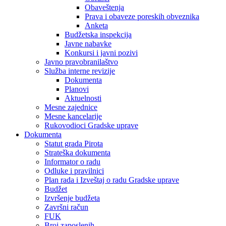
Obaveštenja
Prava i obaveze poreskih obveznika
Anketa
Budžetska inspekcija
Javne nabavke
Konkursi i javni pozivi
Javno pravobranilaštvo
Služba interne revizije
Dokumenta
Planovi
Aktuelnosti
Mesne zajednice
Mesne kancelarije
Rukovodioci Gradske uprave
Dokumenta
Statut grada Pirota
Strateška dokumenta
Informator o radu
Odluke i pravilnici
Plan rada i Izveštaj o radu Gradske uprave
Budžet
Izvršenje budžeta
Završni račun
FUK
Broj zaposlenih