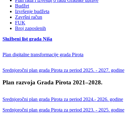
Plan rada i Izveštaj o radu Gradske uprave
Budžet
Izvršenje budžeta
Završni račun
FUK
Broj zaposlenih
Službeni list grada Niša
Plan digitalne transformacije grada Pirota
Srednjoročni plan grada Pirota za period 2025. - 2027. godine
Plan razvoja Grada Pirota 2021–2028.
Srednjoročni plan grada Pirota za period 2024.- 2026. godine
Srednjoročni plan grada Pirota za period 2023. - 2025. godine