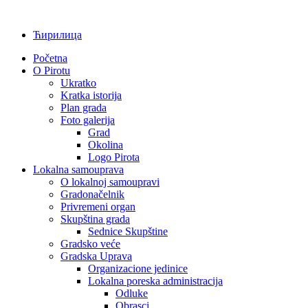
Ћирилица
Početna
O Pirotu
Ukratko
Kratka istorija
Plan grada
Foto galerija
Grad
Okolina
Logo Pirota
Lokalna samouprava
O lokalnoj samoupravi
Gradonačelnik
Privremeni organ
Skupština grada
Sednice Skupštine
Gradsko veće
Gradska Uprava
Organizacione jedinice
Lokalna poreska administracija
Odluke
Obrasci