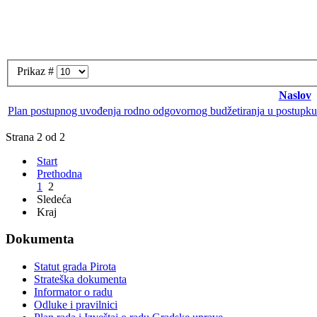
Prikaz #
Naslov
Plan postupnog uvođenja rodno odgovornog budžetiranja u postupku 
Strana 2 od 2
Start
Prethodna
1
2
Sledeća
Kraj
Dokumenta
Statut grada Pirota
Strateška dokumenta
Informator o radu
Odluke i pravilnici