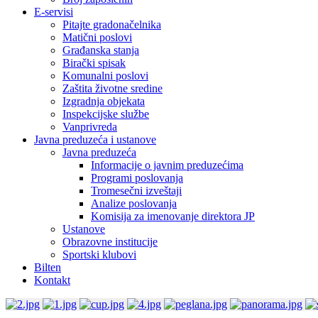
E-servisi
Pitajte gradonačelnika
Matični poslovi
Građanska stanja
Birački spisak
Komunalni poslovi
Zaštita životne sredine
Izgradnja objekata
Inspekcijske službe
Vanprivreda
Javna preduzeća i ustanove
Javna preduzeća
Informacije o javnim preduzećima
Programi poslovanja
Tromesečni izveštaji
Analize poslovanja
Komisija za imenovanje direktora JP
Ustanove
Obrazovne institucije
Sportski klubovi
Bilten
Kontakt