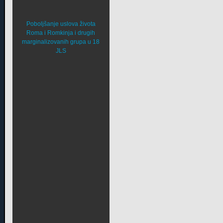
Poboljšanje uslova života
Roma i Romkinja i drugih
marginalizovanih grupa u 18
JLS