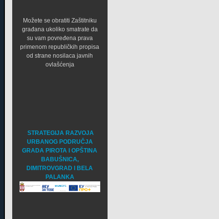
Možete se obratiti Zaštitniku
građana ukoliko smatrate da
su vam povređena prava
primenom republičkih propisa
od strane nosilaca javnih
ovlašćenja
STRATEGIJA RAZVOJA
URBANOG PODRUČJA
GRADA PIROTA I OPŠTINA
BABUŠNICA,
DIMITROVGRAD I BELA
PALANKA