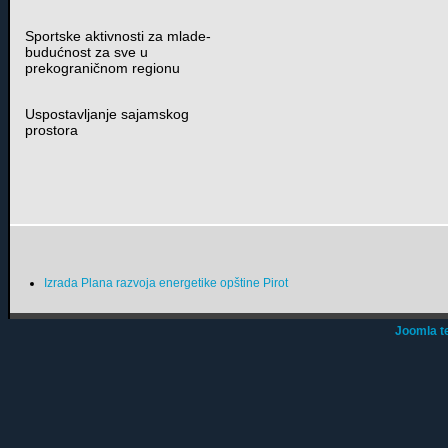
Sportske aktivnosti za mlade-
budućnost za sve u
prekograničnom regionu
Uspostavljanje sajamskog
prostora
Izrada Plana razvoja energetike opštine Pirot
Joomla t