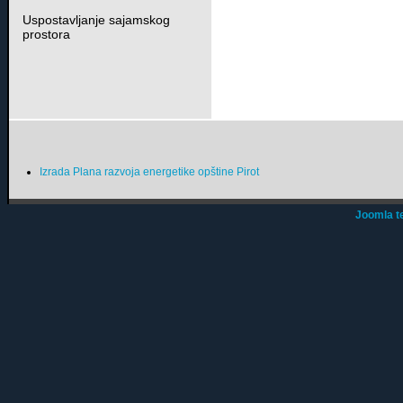
Uspostavljanje sajamskog
prostora
Izrada Plana razvoja energetike opštine Pirot
Joomla t