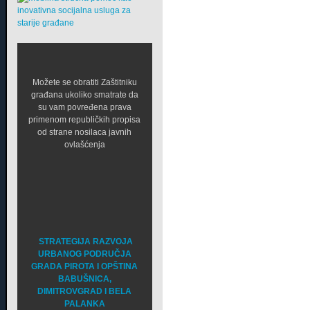
Možete se obratiti Zaštitniku
građana ukoliko smatrate da
su vam povređena prava
primenom republičkih propisa
od strane nosilaca javnih
ovlašćenja
STRATEGIJA RAZVOJA
URBANOG PODRUČJA
GRADA PIROTA I OPŠTINA
BABUŠNICA,
DIMITROVGRAD I BELA
PALANKA