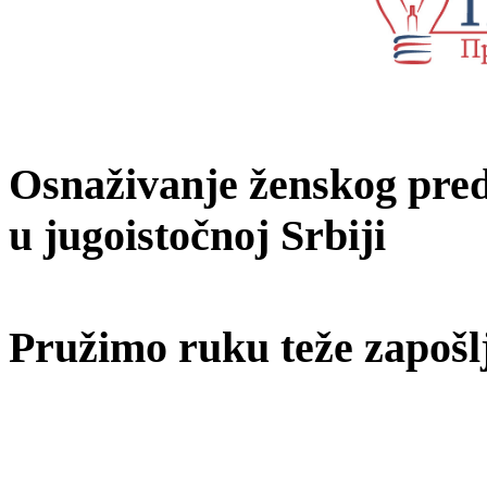
Osnaživanje ženskog predu
u jugoistočnoj Srbiji
Pružimo ruku teže zapošl