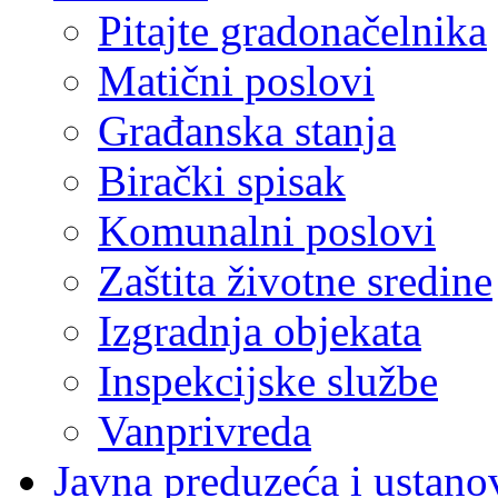
Pitajte gradonačelnika
Matični poslovi
Građanska stanja
Birački spisak
Komunalni poslovi
Zaštita životne sredine
Izgradnja objekata
Inspekcijske službe
Vanprivreda
Javna preduzeća i ustano