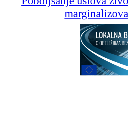
Poboljšanje uslova živ
marginalizova