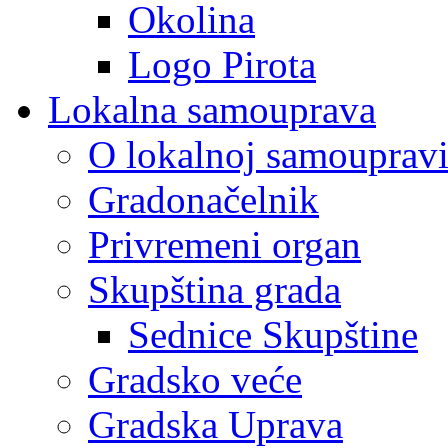
Okolina
Logo Pirota
Lokalna samouprava
O lokalnoj samouprav
Gradonačelnik
Privremeni organ
Skupština grada
Sednice Skupštine
Gradsko veće
Gradska Uprava