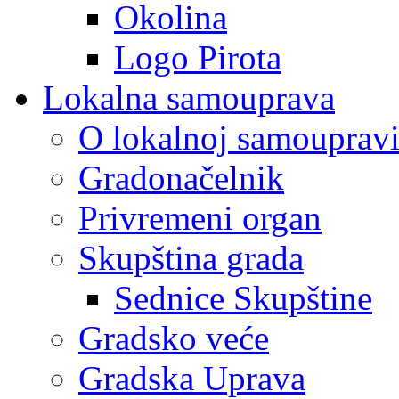
Okolina
Logo Pirota
Lokalna samouprava
O lokalnoj samouprav
Gradonačelnik
Privremeni organ
Skupština grada
Sednice Skupštine
Gradsko veće
Gradska Uprava