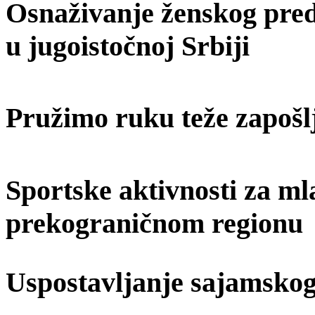
Osnaživanje ženskog predu
u jugoistočnoj Srbiji
Pružimo ruku teže zapošl
Sportske aktivnosti za ml
prekograničnom regionu
Uspostavljanje sajamskog