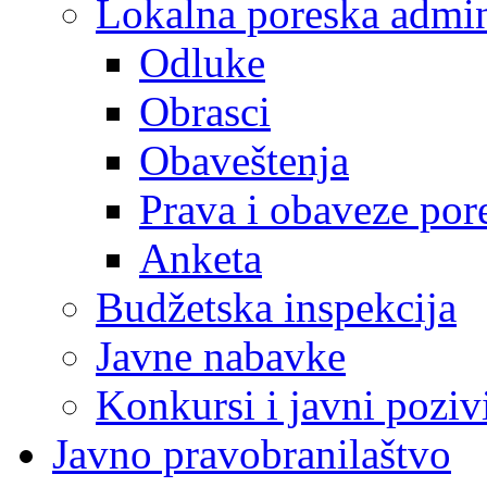
Lokalna poreska admin
Odluke
Obrasci
Obaveštenja
Prava i obaveze por
Anketa
Budžetska inspekcija
Javne nabavke
Konkursi i javni poziv
Javno pravobranilaštvo