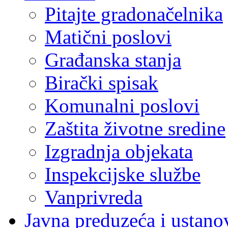
Pitajte gradonačelnika
Matični poslovi
Građanska stanja
Birački spisak
Komunalni poslovi
Zaštita životne sredine
Izgradnja objekata
Inspekcijske službe
Vanprivreda
Javna preduzeća i ustano