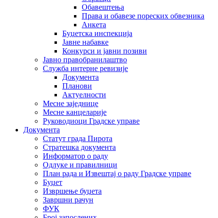
Обавештења
Права и обавезе пореских обвезника
Анкета
Буџетска инспекција
Јавне набавке
Конкурси и јавни позиви
Јавно правобранилаштво
Служба интерне ревизије
Документа
Планови
Актуелности
Месне заједнице
Месне канцеларије
Руководиоци Градске управе
Документа
Статут града Пирота
Стратешка документа
Информатор о раду
Одлуке и правилници
План рада и Извештај о раду Градске управе
Буџет
Извршење буџета
Завршни рачун
ФУК
Број запослених