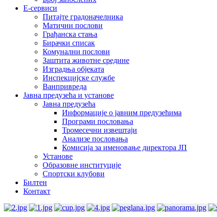
E-сервиси
Питајте градоначелника
Матични послови
Грађанска стања
Бирачки списак
Комунални послови
Заштита животне средине
Изградња објеката
Инспекцијске службе
Ванпривреда
Јавна предузећа и установе
Јавна предузећа
Информације о јавним предузећима
Програми пословања
Тромесечни извештаји
Анализе пословања
Комисија за именовање директора ЈП
Установе
Образовне институције
Спортски клубови
Билтен
Контакт