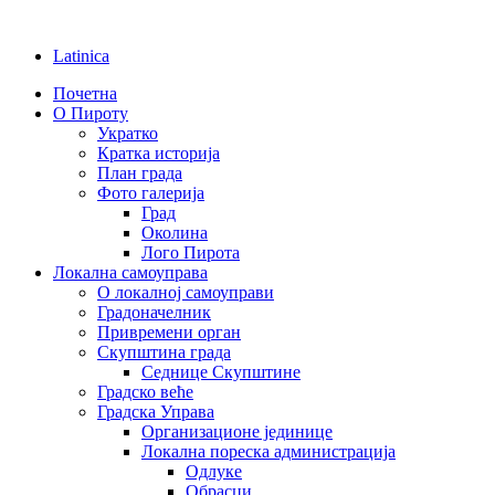
Latinica
Почетна
О Пироту
Укратко
Кратка историја
План града
Фото галерија
Град
Околина
Лого Пирота
Локална самоуправа
О локалној самоуправи
Градоначелник
Привремени орган
Скупштина града
Седнице Скупштине
Градско веће
Градска Управа
Организационе јединице
Локална пореска администрација
Одлуке
Обрасци