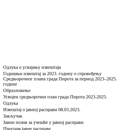
Одлука о усвајању извештаја
Годишњи извештај за 2023. годину о спровођењу
Средњорочног плана града Пирота за период 2023–2025.
годинe
Образложење
Усвојен средњорочни план града Пирота 2023-2025.
Одлука
Извештај о јавној расправи 08.03.2023.
Закључак
Јавни позив за учешће у јавној расправи
Програм јавне расправе