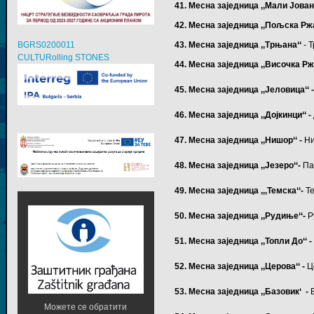
41. Месна заједница ,,Мали Јован
42. Месна заједница ,,Пољска Рж
43. Месна заједница ,,Трњана‘‘
- 
BGRS0200011
CULTURolling STONES
44. Месна заједница ,,Височка Рж
45. Месна заједница ,,Јеловица‘‘ 
46. Месна заједница ,,Дојкинци‘‘ -
47. Месна заједница ,,Нишор‘‘ -
Ни
48. Месна заједница ,,Језеро‘‘-
Па
49. Месна заједница ,,,Темска‘‘-
Т
50. Месна заједница ,,Рудиње‘‘-
Р
51. Месна заједница ,,Топли До‘‘ 
52. Месна заједница ,,Церова‘‘ -
Ц
53. Месна заједница ,,Базовик‘ -
Можете се обратити