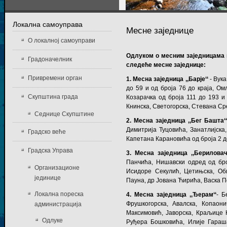
Локална самоуправа
Месне заједнице
О локалној самоуправи
Одлуком о месним заједницама на
Градоначелник
следеће месне заједнице:
Привремени орган
1. Месна заједница ,,Барје‘‘
- Вук
до 59 и од броја 76 до краја, Ом
Скупштина града
Козарачка од броја 111 до 193 и
Книнска, Светогорска, Стевана С
Седнице Скупштине
2. Месна заједница ,,Бег Башта‘
Димитрија Туцовића, Занатлијска
Градско веће
Капетана Карановића од броја 2 до
Градска Управа
3. Месна заједница ,,Бериловач
Панчића, Нишавски одред од број
Организационе
Исидоре Секулић, Цетињска, Об
јединице
Пауна, др Јована Ћирића, Васка 
Локална пореска
4. Месна заједница ,,Ђерам‘‘
- Б
Фрушкогорска, Авалска, Копаони
администрација
Максимовић, Јаворска, Краљице 
Одлуке
Руђера Бошковића, Илије Гараш