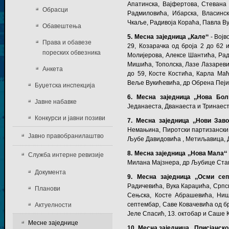
Апатинска, Вајфертова, Стевана
Обрасци
Радмиловића, Ибарска, Власинск
Чкаље, Радивоја Кораћа, Павла Ву
Обавештења
5. Месна заједница ,,Кале‘‘
- Војв
Права и обавезе
29, Козарачка од броја 2 до 62 
пореских обвезника
Молијерова, Алексе Шантића, Рад
Мишића, Тополска, Лазе Лазаревић
Анкета
до 59, Косте Костића, Карла Ма
Веље Вукићевића, др Обрена Пеји
Буџетска инспекција
6. Месна заједница ,,Нова Бол
Јавне набавке
Једанаеста, Дванаеста и Тринаест
Конкурси и јавни позиви
7. Месна заједница ,,Нови Завој
Немањина, Пиротски партизански 
Јавно правобранилаштво
Љубе Давидовића , Метиљавица, 
8. Месна заједница ,,Нова Мала‘‘
Служба интерне ревизије
Милана Мајзнера, др Љубице Стан
Документа
9. Месна заједница ,,Осми сеп
Радичевића, Вука Караџића, Српск
Планови
Сењска, Косте Абрашевића, Ниша
септембар, Саве Ковачевића од бр
Актуелности
Јеле Спасић, 13. октобар и Саше
Месне заједнице
10. Месна заједница ,,Присјанск