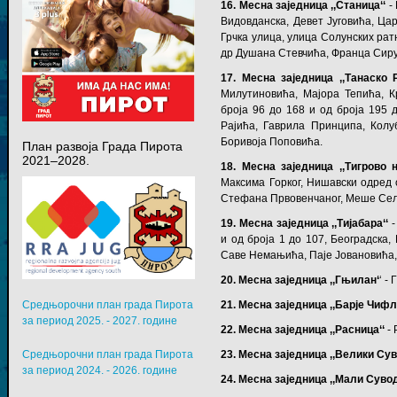
16. Месна заједница ,,Станица‘‘
- 
Видовданска, Девет Југовића, Ц
Грчка улица, улица Солунских рат
др Душана Стевчића, Франца Сиру
17. Месна заједница ,,Танаско Р
Милутиновића, Мајора Тепића, 
броја 96 до 168 и од броја 195 
Рајића, Гаврила Принципа, Колу
Боривоја Поповића.
План развоја Града Пирота
2021–2028.
18. Месна заједница ,,Тигрово 
Максима Горког, Нишавски одред 
Стефана Првовенчаног, Меше Сели
19. Месна заједница ,,Тијабара‘‘
и од броја 1 до 107, Београдска
Саве Немањића, Паје Јовановића,
20. Месна заједница ,,Гњилан‘
‘ -
Средњорочни план града Пирота
21. Месна заједница ,,Барје Чифл
за период 2025. - 2027. године
22. Месна заједница ,,Расница‘‘
- 
Средњорочни план града Пирота
23. Месна заједница ,,Велики Су
за период 2024. - 2026. године
24. Месна заједница ,,Мали Сувод