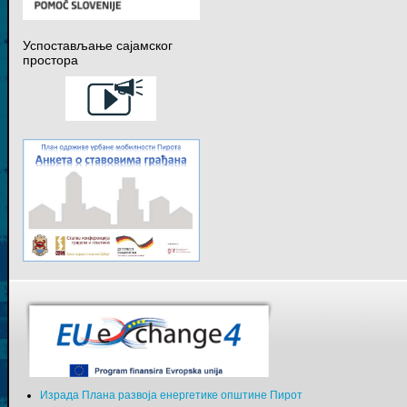
Успостављање сајамског
простора
Израда Плана развоја енергетике општине Пирот