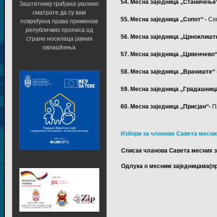
54. Месна заједница ,,Станичење‘
Заштитнику грађана уколико
сматрате да су вам
55. Месна заједница ,,Сопот‘‘ -
Со
повређена права применом
републичких прописа од
56. Месна заједница ,,Црноклиште‘
стране носилаца јавних
овлашћења
57. Месна заједница ,,Црвенчево‘‘
58. Месна заједница ,,Враниште‘‘
59. Месна заједница ,,Градашница
60. Месна заједница ,,Присјан‘‘-
П
Избори за чланове Савета месни
Списак чланова Савета месних 
Одлука о месним заједницама(п