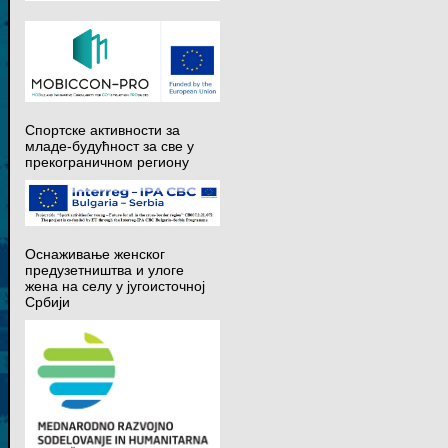
Спортске активности за
младе-будућност за све у
прекограничном региону
Оснаживање женског
предузетништва и улоге
жена на селу у југоисточној
Србији