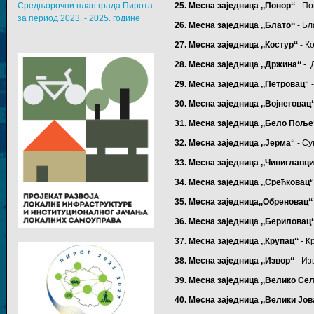
Средњорочни план града Пирота
25. Месна заједница ,,Понор‘‘
- П
за период 2023. - 2025. године
26. Месна заједница ,,Блато‘‘
- Бл
27. Месна заједница ,,Костур‘‘
- К
28. Месна заједница ,,Држина‘‘
- 
29. Месна заједница ,,Петровац‘
‘
30. Месна заједница ,,Војнеговац‘
31. Месна заједница ,,Бело Поље‘
32. Месна заједница ,,Јерма‘
‘ - 
33. Месна заједница ,,Чиниглавци
34. Месна заједница ,,Срећковац‘
35. Месна заједница,,Обреновац‘‘
36. Месна заједница ,,Бериловац‘
37. Месна заједница ,,Крупац‘‘
-
К
38. Месна заједница ,,Извор‘‘
- Из
39. Месна заједница ,,Велико Сел
40. Месна заједница ,,Велики Јов