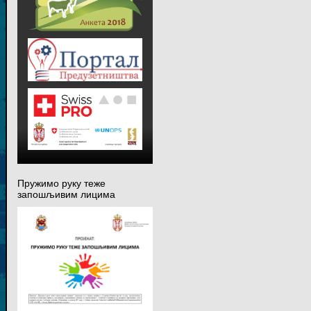
Пружимо руку теже
запошљивим лицима