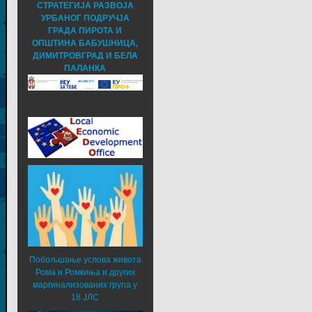
СТРАТЕГИЈА РАЗВОЈА
УРБАНОГ ПОДРУЧЈА
ГРАДА ПИРОТА И
ОПШТИНА БАБУШНИЦА,
ДИМИТРОВГРАД И БЕЛА
ПАЛАНКА
Побољшање услова живота
Рома и Ромкиња и других
маргинализованих група у
18 ЈЛС