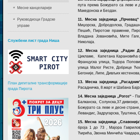
пута према Божурато са леве и 
Месне канцеларије
Македонска и Бездан.
Руководиоци Градске
11. Месна заједница ,,Прчевац‘‘
Миџорска, Добродолска, Градаш
управе
Пешић, Пиротске праменке, Пиро
Владана Јовановића, Мите Гаге,
Службени лист града Ниша
Николаја.
12. Месна заједница ,,Радин До
Цикламе, Капетана Карановића од
Француска улица, Тодора Попови
улица Малог Ристе, Добрице Ћос
Бегоније, Липе, Дивљих кестенова
13. Месна заједница ,,Расадник‘
План дигиталне трансформације
Расадничка, 8.март и Шабана Бај
града Пирота
14. Месна заједница ,,Рогоз‘‘
-
Па
Балканска, Солунска,37.дивизије
Божурато са леве и десне стране
Левандис, Задругарска, Туштина,
15. Месна заједница ,,Славонија‘
броја 1 до 73 , Мајора Гаврило
Ћирића, Звонка Минчића Чавдара