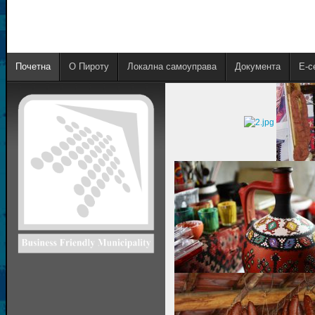
Почетна
О Пироту
Локална самоуправа
Документа
E-с