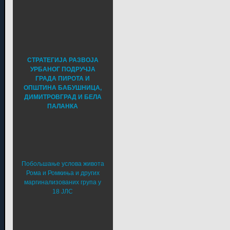
СТРАТЕГИЈА РАЗВОЈА
УРБАНОГ ПОДРУЧЈА
ГРАДА ПИРОТА И
ОПШТИНА БАБУШНИЦА,
ДИМИТРОВГРАД И БЕЛА
ПАЛАНКА
Побољшање услова живота
Рома и Ромкиња и других
маргинализованих група у
18 ЈЛС