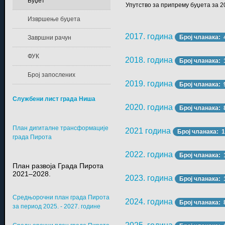
Буџет
Упутство за припрему буџета за 2
Извршење буџета
2017. година
Број чланака: 
Завршни рачун
ФУК
2018. година
Број чланака: 
Број запослених
2019. година
Број чланака: 
Службени лист града Ниша
2020. година
Број чланака: 
План дигиталне трансформације
2021 година
Број чланака: 
града Пирота
2022. година
Број чланака: 
План развоја Града Пирота
2021–2028.
2023. година
Број чланака: 
Средњорочни план града Пирота
2024. година
Број чланака: 
за период 2025. - 2027. године