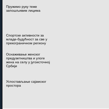
Пружимо руку теже
запошљивим лицима
Спортске активности за
младе-будућност за све у
прекограничном региону
Оснаживање женског
предузетништва и улоге
жена на селу у југоисточној
Србији
Успостављање сајамског
простора