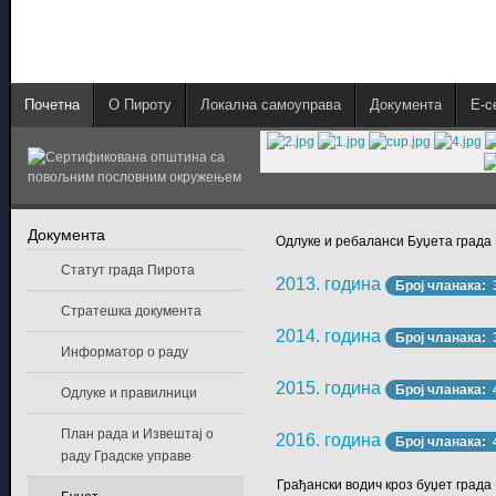
Почетна
О Пироту
Локална самоуправа
Документа
E-с
Документа
Одлуке и ребаланси Буџета града
Статут града Пирота
2013. година
Број чланака: 
Стратешка документа
2014. година
Број чланака: 
Информатор о раду
2015. година
Број чланака: 
Одлуке и правилници
План рада и Извештај о
2016. година
Број чланака: 
раду Градске управе
Грађански водич кроз