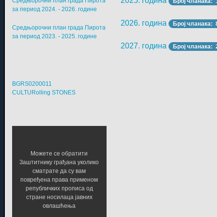
2025. година
Средњорочни план града Пирота
Број чланака: 
за период 2024. - 2026. године
2026. година
Број чланака: 
Средњорочни план града Пирота
за период 2023. - 2025. године
2027. година
Број чланака: 
BGRS0200011
CULTURolling STONES
Можете се обратити
Заштитнику грађана уколико
сматрате да су вам
повређена права применом
републичких прописа од
стране носилаца јавних
овлашћења