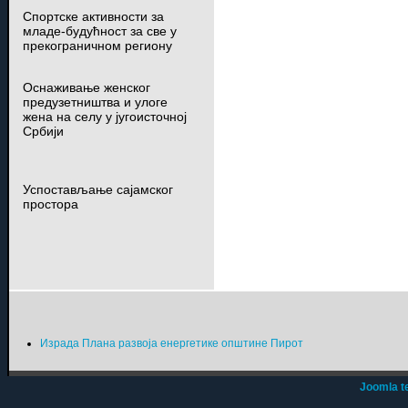
Спортске активности за
младе-будућност за све у
прекограничном региону
Оснаживање женског
предузетништва и улоге
жена на селу у југоисточној
Србији
Успостављање сајамског
простора
Израда Плана развоја енергетике општине Пирот
Joomla t