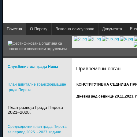
Почетна
О Пироту
Локална самоуправа
Документа
E-с
Службени лист града Ниша
Привремени орган
План дигиталне трансформације
КОНСТИТУТИВНА СЕДНИЦА ПР
града Пирота
Дневни ред седнице 20.11.2023. г
План развоја Града Пирота
2021–2028.
Средњорочни план града Пирота
за период 2025. - 2027. године