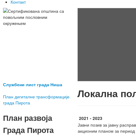
Контакт
Службени лист града Ниша
Локална по
План дигиталне трансформације
града Пирота
План развоја
2021 - 2023
Јавни позив за јавну распр
Града Пирота
акционим планом за период 