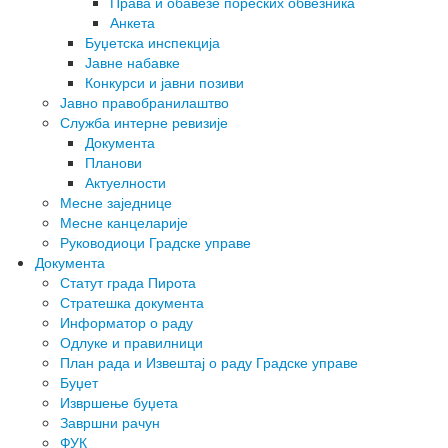
Права и обавезе пореских обвезника
Анкета
Буџетска инспекција
Јавне набавке
Конкурси и јавни позиви
Јавно правобранилаштво
Служба интерне ревизије
Документа
Планови
Актуелности
Месне заједнице
Месне канцеларије
Руководиоци Градске управе
Документа
Статут града Пирота
Стратешка документа
Информатор о раду
Одлуке и правилници
План рада и Извештај о раду Градске управе
Буџет
Извршење буџета
Завршни рачун
ФУК