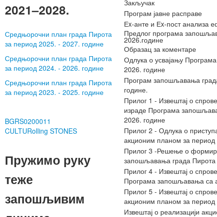
Закључак
2021–2028.
Програм јавне расправе
Еx-анте и Еx-пост анализа 
Предлог програма запошљав
Средњорочни план града Пирота
2026.године
за период 2025. - 2027. године
Образац за коментаре
Средњорочни план града Пирота
Одлука о усвајању Програма
за период 2024. - 2026. године
2026. године
Програм запошљавања града 
Средњорочни план града Пирота
године.
за период 2023. - 2025. године
Прилог 1 - Извештај о спро
израде Програма запошљава
2026. године
BGRS0200011
Прилог 2 - Одлука о присту
CULTURolling STONES
акционим планом за период 
Прилог 3 -Решење о формира
Пружимо руку
запошљавања града Пирота с
Прилог 4 - Извештај о спров
теже
Програма запошљавања са ак
Прилог 5 - Извештај о спро
запошљивим
акционим планом за период 
Извештај о реализацији акц