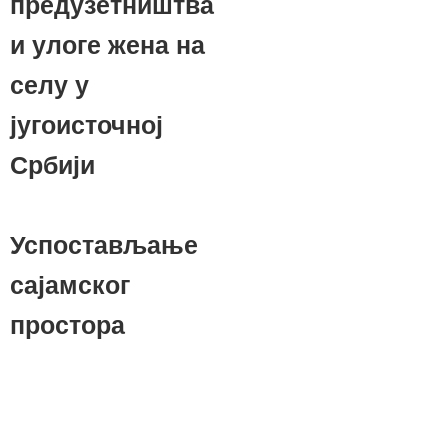
предузетништва
и улоге жена на
селу у
југоисточној
Србији
Успостављање
сајамског
простора