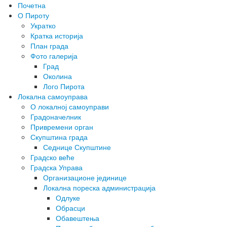
Почетна
О Пироту
Укратко
Кратка историја
План града
Фото галерија
Град
Околина
Лого Пирота
Локална самоуправа
О локалној самоуправи
Градоначелник
Привремени орган
Скупштина града
Седнице Скупштине
Градско веће
Градска Управа
Организационе јединице
Локална пореска администрација
Одлуке
Обрасци
Обавештења