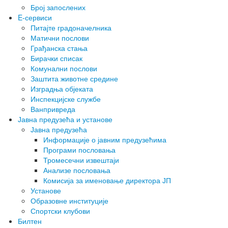
Број запослених
E-сервиси
Питајте градоначелника
Матични послови
Грађанска стања
Бирачки списак
Комунални послови
Заштита животне средине
Изградња објеката
Инспекцијске службе
Ванпривреда
Јавна предузећа и установе
Јавна предузећа
Информације о јавним предузећима
Програми пословања
Тромесечни извештаји
Анализе пословања
Комисија за именовање директора ЈП
Установе
Образовне институције
Спортски клубови
Билтен