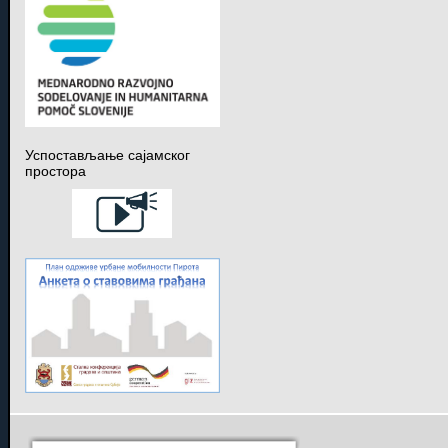
Успостављање сајамског
простора