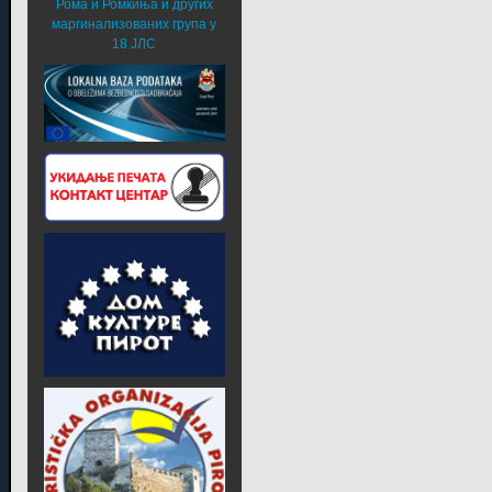
Рома и Ромкиња и других
маргинализованих група у
18 ЈЛС