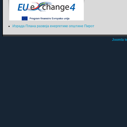
Израда Плана развоја енергетике општине Пирот
Joomla t