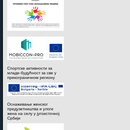
Спортске активности за
младе-будућност за све у
прекограничном региону
Оснаживање женског
предузетништва и улоге
жена на селу у југоисточној
Србији