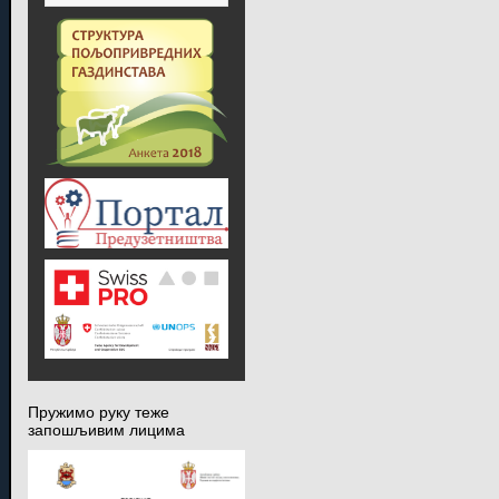
Пружимо руку теже
запошљивим лицима