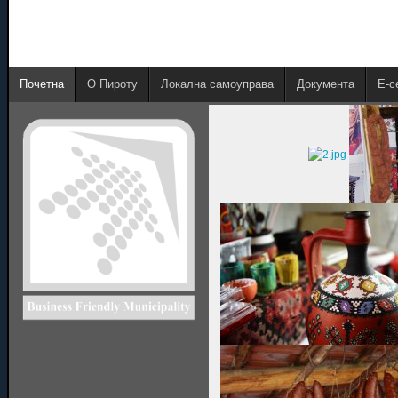
Почетна
О Пироту
Локална самоуправа
Документа
E-с