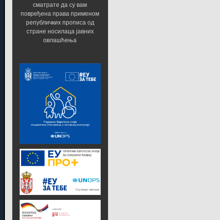
сматрате да су вам
повређена права применом
републичких прописа од
стране носилаца јавних
овлашћења