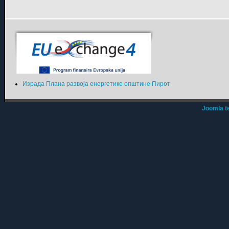
Израда Плана развоја енергетике општине Пирот
Joomla t