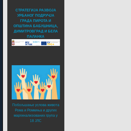
СТРАТЕГИЈА РАЗВОЈА
УРБАНОГ ПОДРУЧЈА
ГРАДА ПИРОТА И
ОПШТИНА БАБУШНИЦА,
ДИМИТРОВГРАД И БЕЛА
ПАЛАНКА
Побољшање услова живота
Рома и Ромкиња и других
маргинализованих група у
18 ЈЛС