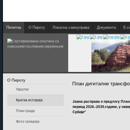
Почетна
О Пироту
Локална самоуправа
Документа
E-с
О Пироту
План дигиталне трансфо
Укратко
Кратка историја
Јавна расправа о предлогу План
период 2026.-2030.године, у окв
План града
Србији”
Фото галерија