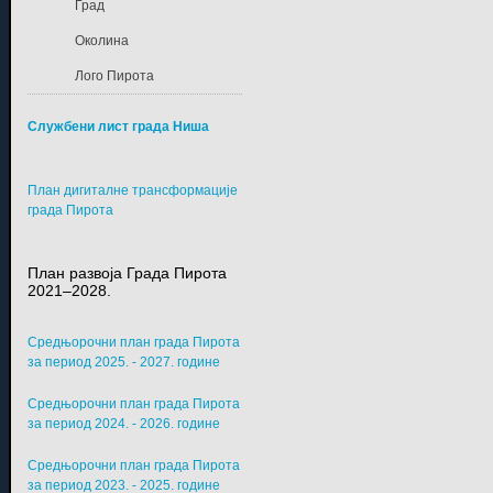
Град
Околина
Лого Пирота
Службени лист града Ниша
План дигиталне трансформације
града Пирота
План развоја Града Пирота
2021–2028.
Средњорочни план града Пирота
за период 2025. - 2027. године
Средњорочни план града Пирота
за период 2024. - 2026. године
Средњорочни план града Пирота
за период 2023. - 2025. године