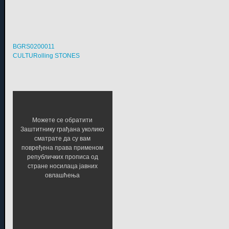
BGRS0200011
CULTURolling STONES
Можете се обратити
Заштитнику грађана уколико
сматрате да су вам
повређена права применом
републичких прописа од
стране носилаца јавних
овлашћења