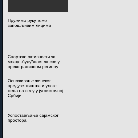
Пружимо руку теже
запошљивим лицима
Спортске активности за
младе-будућност за све у
прекограничном региону
Оснаживање женског
предузетништва и улоге
жена на селу у југоисточној
Србији
Успостављање сајамског
простора