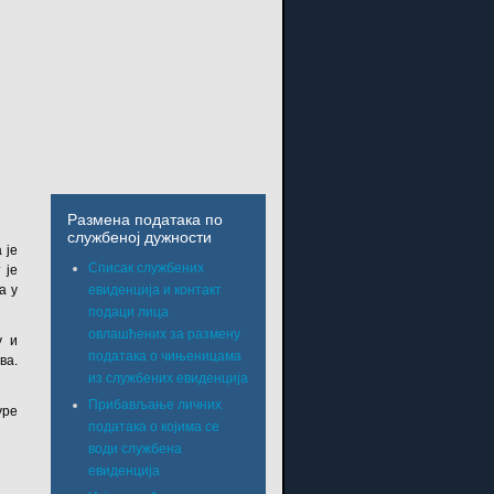
Размена података по
службеној дужности
 је
Списак службених
 је
а у
евиденција и контакт
подаци лица
овлашћених за размену
у и
података о чињеницама
ва.
из службених евиденција
Прибављање личних
уре
података о којима се
води службена
евиденција