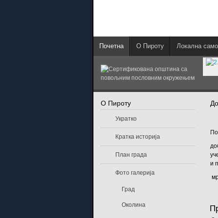
Почетна
О Пироту
Локална само
О Пироту
Д
Укратко
По
Кратка историја
до
План града
уч
и 
Фото галерија
мр
Град
Околина
П