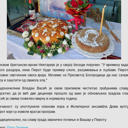
иском британско-ирски Нектарије је у својој беседи поручио: "У времену када
ого раздора, нека Пирот буде пример слоге, разумевања и љубави. Пирот
ховни светионик овога краја. Молимо се Пресветој Богородици да нас сачув
ру и заштити од свакога зла."
адоначелник Владан Васић је овом приликом честитао грађанима слав
дсетио да је већ две деценије прошло од како је обновљена градска сла
сић је свима пожелео мирну и нормалну годину.
ечаност су употпунили чланови хора и Фолклорног ансамбла Дома култ
рот који су извели кратак програм.
адиционално, на славу града званично почиње и Вашар у Пироту.
вор:
Плус Онлине