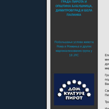
ГРАДА ПИРОТА И
ОПШТИНА БАБУШНИЦА,
ДИМИТРОВГРАД И БЕЛА
ПАЛАНКА
Побољшање услова живота
Рома и Ромкиња и других
маргинализованих група у
18 ЈЛС
Еп
мн
ду
ми
Гр
по
Ва
Св
Пи
Тр
Из