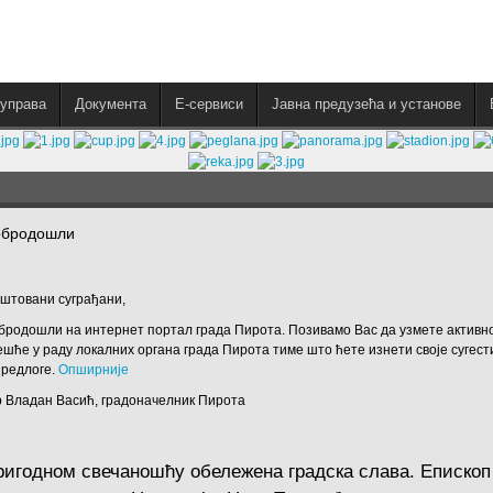
управа
Документа
E-сервиси
Јавна предузећа и установе
обродошли
штовани суграђани,
бродошли на интернет портал града Пирота. Позивамо Вас да узмете активн
ешће у раду локалних органа града Пирота тиме што ћете изнети своје сугест
предлоге.
Опширније
 Владан Васић, градоначелник Пирота
ригодном свечаношћу обележена градска слава. Епископ