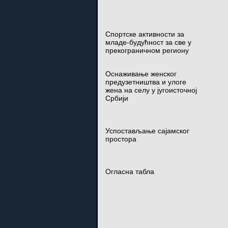
Спортске активности за
младе-будућност за све у
прекограничном региону
Оснаживање женског
предузетништва и улоге
жена на селу у југоисточној
Србији
Успостављање сајамског
простора
Огласна табла