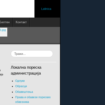
Latinica
Билтен
Контакт
Локална пореска
о
администрација
ије
Одлуке
Обрасци
Обавештења
Права и обавезе пореских
обвезника