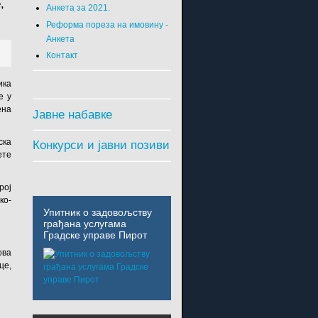
,
Анкета за 2021.
Реформа пореза на имовину -
Анкета
Контакт
ика
е у
ена
Јавне набавке
ска
Конкурси и јавни позиви
ете
рој
ко-
Упитник о задовољству
грађана услугама
Градске управе Пирот
ова
це,