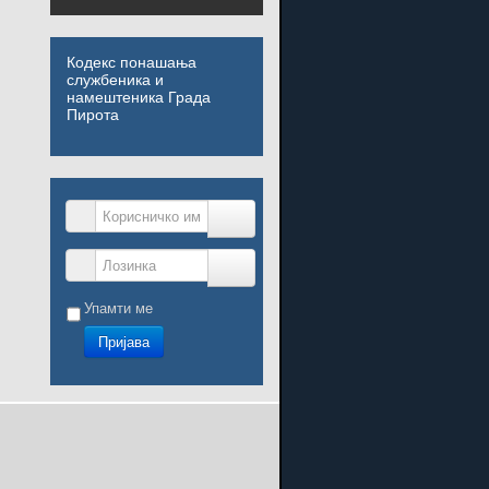
Кодекс понашања
службеника и
намештеника Града
Пирота
Корисничко име
Лозинка
Упамти ме
Пријава