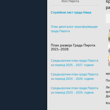
б
Лого Пирота
р
Службени лист града Ниша
План дигиталне трансформације
града Пирота
План развоја Града Пирота
2021–2028.
Средњорочни план града Пирота
за период 2025. - 2027. године
ир
Средњорочни план града Пирота
за период 2024. - 2026. године
По
Ли
Средњорочни план града Пирота
ку
за период 2023. - 2025. године
До
Ко