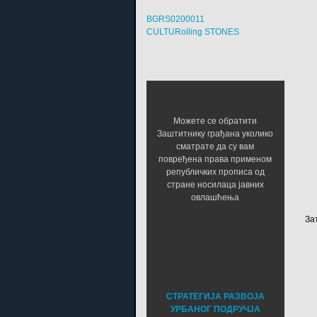
BGRS0200011
CULTURolling STONES
Можете се обратити
Заштитнику грађана уколико
сматрате да су вам
повређена права применом
републичких прописа од
стране носилаца јавних
овлашћења
За
СТРАТЕГИЈА РАЗВОЈА
УРБАНОГ ПОДРУЧЈА