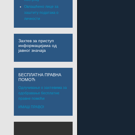
Овлашћено лице за
заштиту података о
личности
Захтев за приступ
информацијама од
јавног значаја
БЕСПЛАТНА ПРАВНА
ПОМОЋ
Одлучивање о захтевима за
одобравање бесплатне
правне помоћи
ИМАШ ПРАВО!