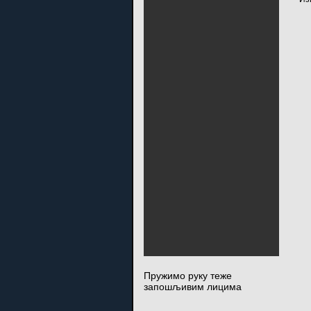
Пружимо руку теже
запошљивим лицима