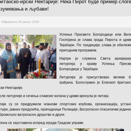
ританско-ирски Нектарије: Нека Пирот буде пример слоге
азумевања и љубави!
Објављено 29 август 2025
Успење Пресвете Богородице или Вел
Госпојина је слава града Пирота и цркв
Тијабари. По традицији, слава је обележ
пригодним програмом.
Најпре је служена Света архијереј
литургија у храму Успења Пресв
Богородице у Тијабари.
Литургији је присуствовао велики б
грађана. Богослужио је Епископ британс
ски Нектарије.
сле литургије и сечења славског колача у цркви кренула је литија.
тији су се придружили чланови спортских клубова, организација, устан
лтуре, јавних предузећа, припадници Полиције, Ватрогасно спасилачке једини
бровољно ватрогасно друштво и други.
лона се зауставила испред зграде Градске управе.