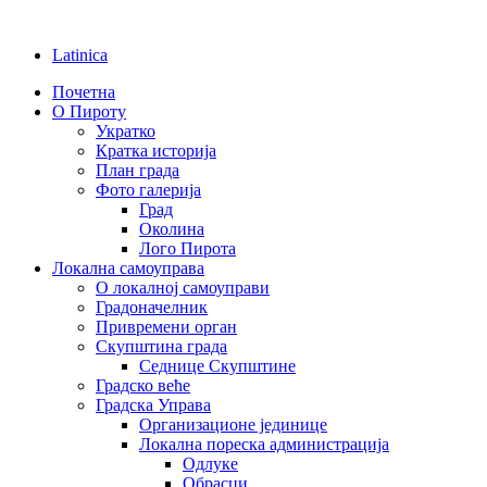
Latinica
Почетна
О Пироту
Укратко
Кратка историја
План града
Фото галерија
Град
Околина
Лого Пирота
Локална самоуправа
О локалној самоуправи
Градоначелник
Привремени орган
Скупштина града
Седнице Скупштине
Градско веће
Градска Управа
Организационе јединице
Локална пореска администрација
Одлуке
Обрасци