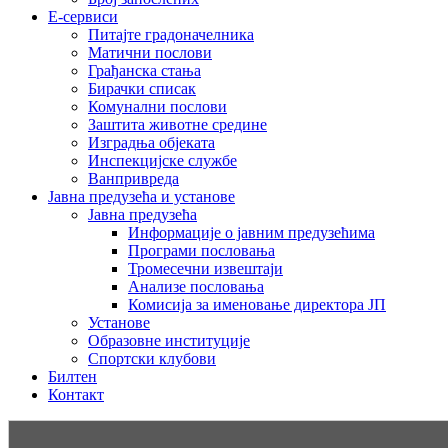
E-сервиси
Питајте градоначелника
Матични послови
Грађанска стања
Бирачки списак
Комунални послови
Заштита животне средине
Изградња објеката
Инспекцијске службе
Ванпривреда
Јавна предузећа и установе
Јавна предузећа
Информације о јавним предузећима
Програми пословања
Тромесечни извештаји
Анализе пословања
Комисија за именовање директора ЈП
Установе
Образовне институције
Спортски клубови
Билтен
Контакт