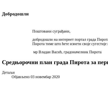
Добродошли
Поштовани суграђани,
добродошли на интернет портал града Пирота
Пирота тиме што ћете изнети своје сугестије
мр Владан Васић, градоначелник Пирота
Средњорочни план града Пирота за пери
Детаљи
Објављено 03 новембар 2020