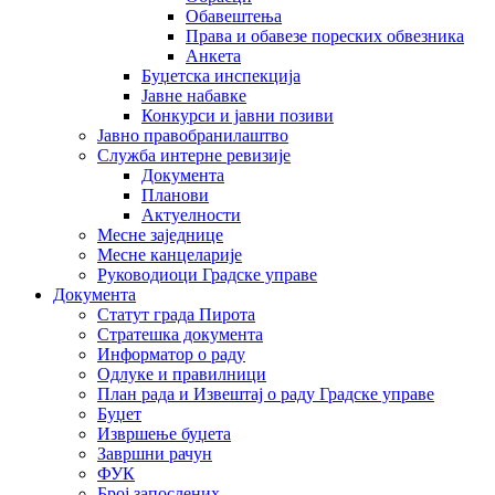
Обавештења
Права и обавезе пореских обвезника
Анкета
Буџетска инспекција
Јавне набавке
Конкурси и јавни позиви
Јавно правобранилаштво
Служба интерне ревизије
Документа
Планови
Актуелности
Месне заједнице
Месне канцеларије
Руководиоци Градске управе
Документа
Статут града Пирота
Стратешка документа
Информатор о раду
Одлуке и правилници
План рада и Извештај о раду Градске управе
Буџет
Извршење буџета
Завршни рачун
ФУК
Број запослених