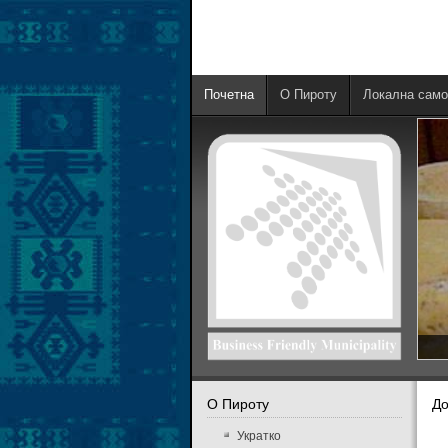
Почетна
О Пироту
Локална само
О Пироту
Д
Укратко