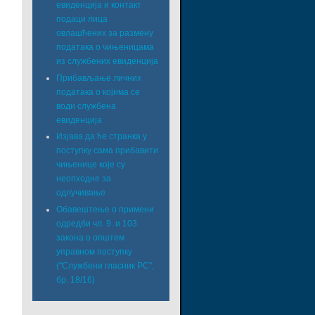
евиденција и контакт
подаци лица
овлашћених за размену
података о чињеницама
из службених евиденција
Прибављање личних
података о којима се
води службена
евиденција
Изјава да ће странка у
поступку сама прибавити
чињенице које су
неопходне за
одлучивање
Обавештење о примени
одредби чл. 9. и 103.
закона о општем
управном поступку
("Службени гласник РС",
бр. 18/16)