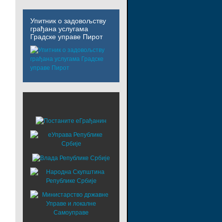
Упитник о задовољству
грађана услугама
Градске управе Пирот