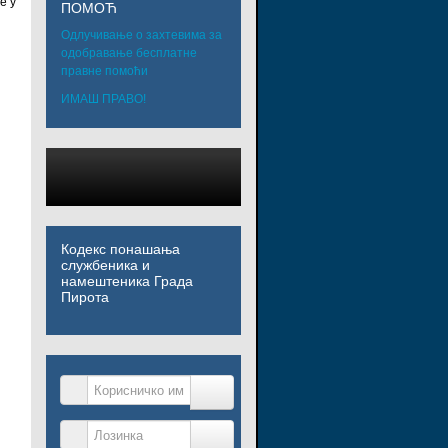
е у
ПОМОЋ
Одлучивање о захтевима за
одобравање бесплатне
правне помоћи
ИМАШ ПРАВО!
Кодекс понашања
службеника и
намештеника Града
Пирота
Корисничко име
Лозинка