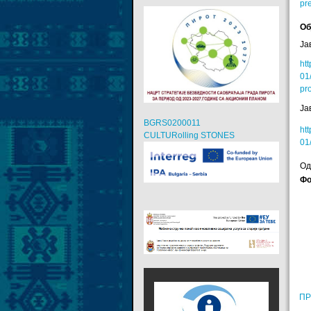
pr
Об
Ја
ht
01
pr
Ја
BGRS0200011
ht
CULTURolling STONES
01
Од
Фо
ПР