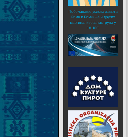
Побољшање услова живота
Рома и Ромкиња и других
маргинализованих група у
18 ЈЛС