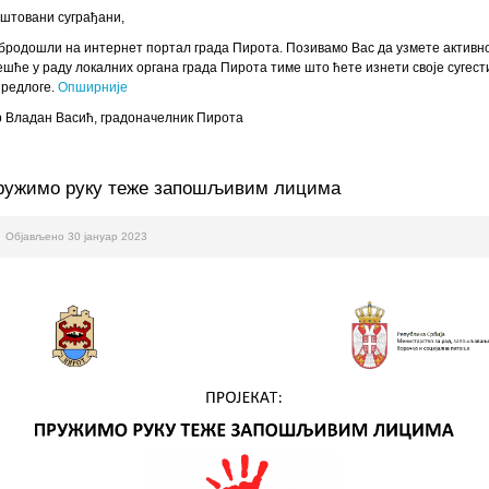
штовани суграђани,
бродошли на интернет портал града Пирота. Позивамо Вас да узмете активн
ешће у раду локалних органа града Пирота тиме што ћете изнети своје сугест
предлоге.
Опширније
 Владан Васић, градоначелник Пирота
ружимо руку теже запошљивим лицима
Објављено 30 јануар 2023