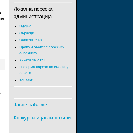
Локална пореска
о
администрација
ије
Одлуке
Обрасци
Обавештења
Права и обавезе пореских
обвезника
Анкета за 2021.
Реформа пореза на имовину -
Анкета
Контакт
Јавне набавке
Конкурси и јавни позиви