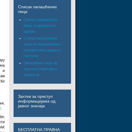
Списак овлашћених
лица
Списак овлашћених
лица за доношење
одлука
Списак овлашћених
лица за предузимање
појединачних радњи у
поступку
иру
Овлашћено лице за
лна
заштиту података о
у и
личности
рам
für
Захтев за приступ
информацијама од
ње,
јавног значаја
/
.
ји,
ети
MAK
БЕСПЛАТНА ПРАВНА