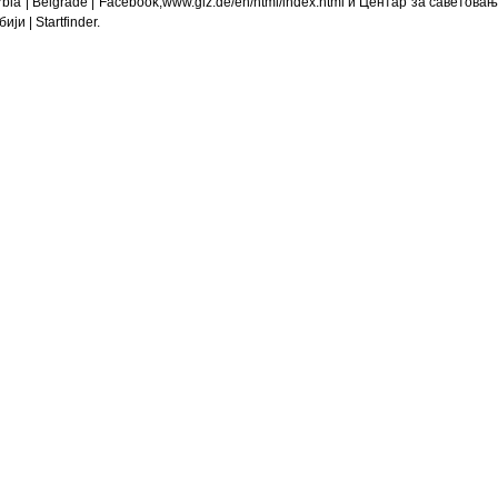
rbia | Belgrade | Facebook;www.giz.de/en/html/index.html и
Центар за саветовањ
бији
| Startfinder.