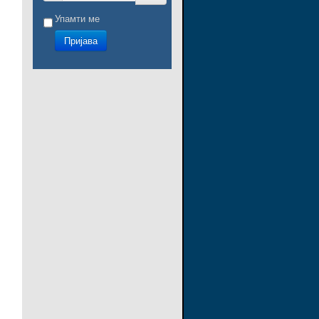
Упамти ме
Пријава