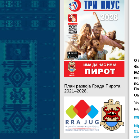
О 
Фо
је
сп
по
План развоја Града Пирота
Па
2021–2028.
Об
Ус
ра
ht
ht
01
ek