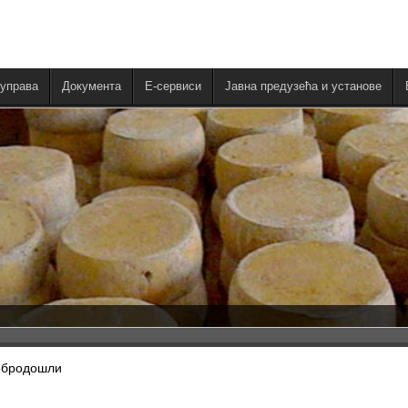
управа
Документа
E-сервиси
Јавна предузећа и установе
обродошли