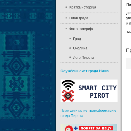
По
Кратка историја
до
План града
уч
и 
Фото галерија
мр
Град
Околина
П
Лого Пирота
Службени лист града Ниша
План дигиталне трансформације
града Пирота