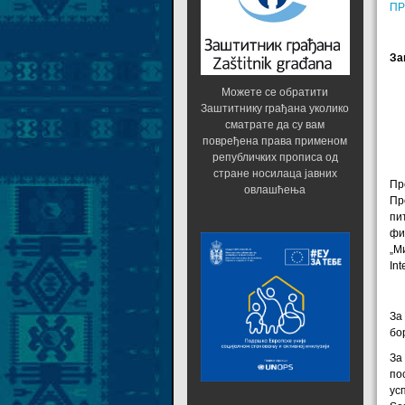
ПР
За
Можете се обратити
Заштитнику грађана уколико
сматрате да су вам
повређена права применом
републичких прописа од
стране носилаца јавних
Пр
овлашћења
Пр
пи
фи
„М
In
За
бо
За
по
ус