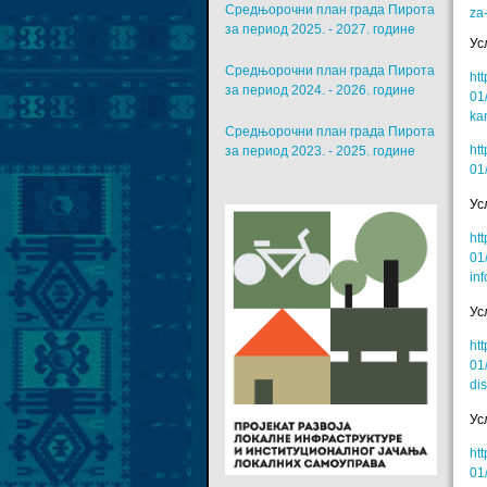
Средњорочни план града Пирота
za
за период 2025. - 2027. године
Ус
Средњорочни план града Пирота
ht
за период 2024. - 2026. године
01
ka
Средњорочни план града Пирота
ht
за период 2023. - 2025. године
01
Ус
ht
01
inf
Ус
ht
01
dis
Ус
ht
01