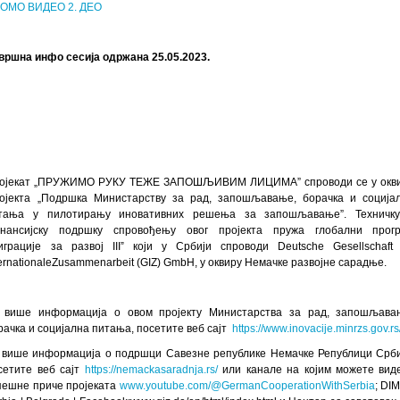
ОМО ВИДЕО 2. ДЕО
вршна инфо сесија одржана 25.05.2023.
ојекат „ПРУЖИМО РУКУ ТЕЖЕ ЗАПОШЉИВИМ ЛИЦИМА” спроводи се у окв
ојекта „Подршка Министарству за рад, запошљавање, борачка и соција
тања у пилотирању иновативних решења за запошљавање”. Техничк
нансијску подршку спровођењу овог пројекта пружа глобални прог
играције за развој IIIˮ који у Србији спроводи Deutsche Gesellschaft 
ternationaleZusammenarbeit (GIZ) GmbH, у оквиру Немачке развојне сарадње.
 више информација о овом пројекту Министарства за рад, запошљава
рачка и социјална питања, посетите веб сајт
https://www.inovacije.minrzs.gov.rs
 више информација о подршци Савезне републике Немачке Републици Срби
сетите веб сајт
https://nemackasaradnja.rs/
или канале на којим можете вид
пешне приче пројеката
www.youtube.com/@GermanCooperationWithSerbia
; DI