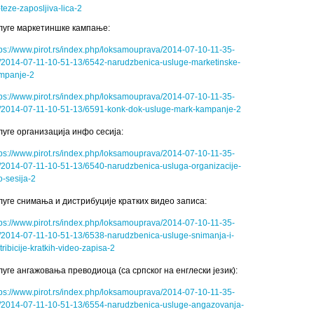
-teze-zaposljiva-lica-2
луге маркетиншке кампање:
tps://www.pirot.rs/index.php/loksamouprava/2014-07-10-11-35-
/2014-07-11-10-51-13/6542-narudzbenica-usluge-marketinske-
mpanje-2
tps://www.pirot.rs/index.php/loksamouprava/2014-07-10-11-35-
/2014-07-11-10-51-13/6591-konk-dok-usluge-mark-kampanje-2
луге организација инфо сесија:
tps://www.pirot.rs/index.php/loksamouprava/2014-07-10-11-35-
/2014-07-11-10-51-13/6540-narudzbenica-usluga-organizacije-
o-sesija-2
луге снимања и дистрибуције кратких видео записа:
tps://www.pirot.rs/index.php/loksamouprava/2014-07-10-11-35-
/2014-07-11-10-51-13/6538-narudzbenica-usluge-snimanja-i-
tribicije-kratkih-video-zapisa-2
луге ангажовања преводиоца (са српског на енглески језик):
tps://www.pirot.rs/index.php/loksamouprava/2014-07-10-11-35-
/2014-07-11-10-51-13/6554-narudzbenica-usluge-angazovanja-