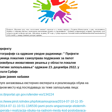
пројекту
тографије са одржане уводне радионице: " Пројекти
диница локалних самоуправа подржаних за пилот
ровођење иновативних решења у области локалне
литике запошљавања" одржане 23. децембра 2022. у
лати Србије
јаве јавних набавки
луге ангажовања екстерних експерата и реализација обука на
дном месту код послодаваца за теже запошљива лица:
tps://jnportal.ujn.gov.rs/tender-eo/134224
tps://www.pirot.rs/index.php/loksamouprava/2014-07-10-11-35-
/2014-07-11-10-51-13/6530-javni-poziv-angazovanje-eksternih-
sperata-i-realizacija-obuka-na-radnom-mestu-kod-poslodavaca-