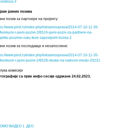
evodioca-2
јаве јавних позива
вни позив за партнере на пројекту:
tps://www.pirot.rs/index.php/loksamouprava/2014-07-10-11-35-
/konkursi-i-javni-pozivi-2/6524-javni-poziv-za-partnere-na-
ojektu-pruzimo-ruku-teze-zaposljivim-licima-2
вни позив за послодавце и незапослене:
tps://www.pirot.rs/index.php/loksamouprava/2014-07-10-11-35-
/konkursi-i-javni-pozivi-2/6528-obuke-na-radnom-mestu-20231
лука комисије
тографије са прве инфо сесије одржане 24.02.2023.
ОМО ВИДЕО 1. ДЕО