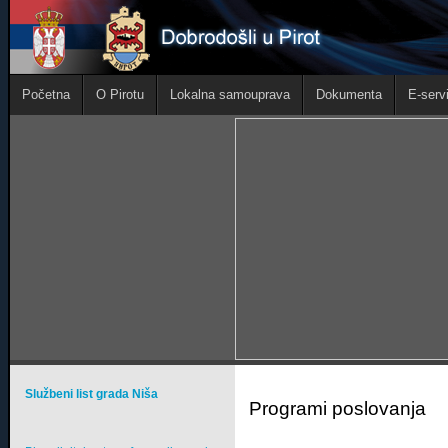
Početna
O Pirotu
Lokalna samouprava
Dokumenta
E-servi
Službeni list grada Niša
Programi poslovanja