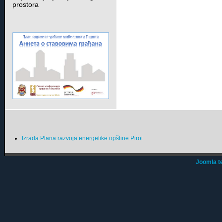
prostora
Izrada Plana razvoja energetike opštine Pirot
Joomla t