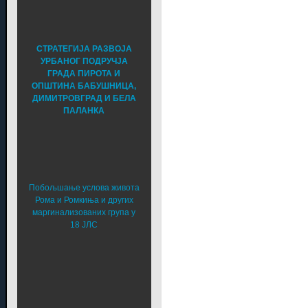
СТРАТЕГИЈА РАЗВОЈА
УРБАНОГ ПОДРУЧЈА
ГРАДА ПИРОТА И
ОПШТИНА БАБУШНИЦА,
ДИМИТРОВГРАД И БЕЛА
ПАЛАНКА
Побољшање услова живота
Рома и Ромкиња и других
маргинализованих група у
18 ЈЛС