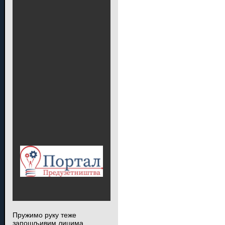
Пружимо руку теже
запошљивим лицима