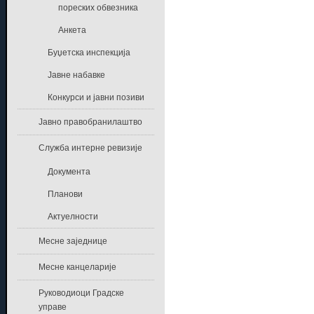
пореских обвезника
Анкета
Буџетска инспекција
Јавне набавке
Конкурси и јавни позиви
Јавно правобранилаштво
Служба интерне ревизије
Документа
Планови
Актуелности
Месне заједнице
Месне канцеларије
Руководиоци Градске
управе