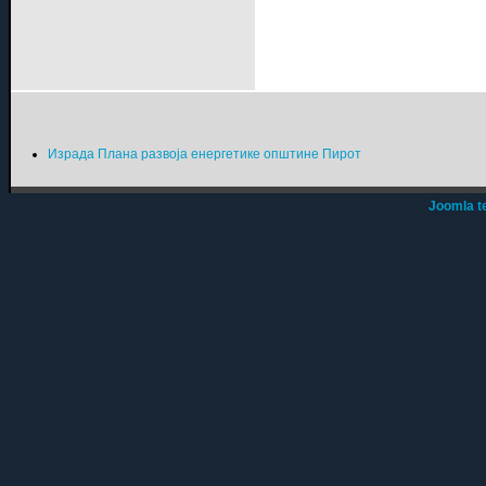
Израда Плана развоја енергетике општине Пирот
Joomla t