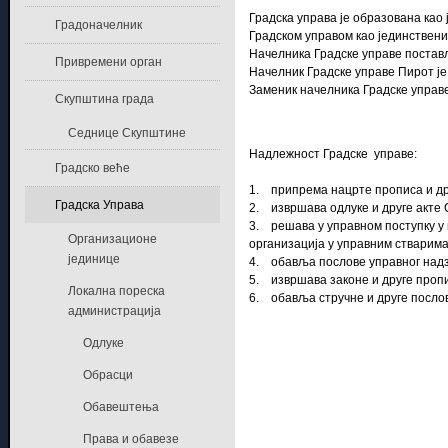
Градска управа је образована као 
Градоначелник
Градском управом као јединствени
Начелника Градске управе поставља
Привремени орган
Начелник Градске управе Пирот ј
Заменик начелника Градске управ
Скупштина града
Седнице Скупштине
Надлежност Градске управе:
Градско веће
1. припрема нацрте прописа и дру
Градска Управа
2. извршава одлуке и друге акте 
3. решава у управном поступку у 
Организационе
организација у управним стварим
јединице
4. обавља послове управног надз
5. извршава законе и друге пропи
Локална пореска
6. обавља стручне и друге послов
администрација
Одлуке
Обрасци
Обавештења
Права и обавезе