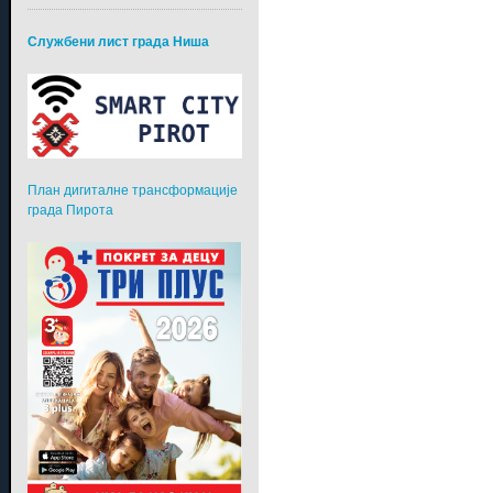
Службени лист града Ниша
План дигиталне трансформације
града Пирота