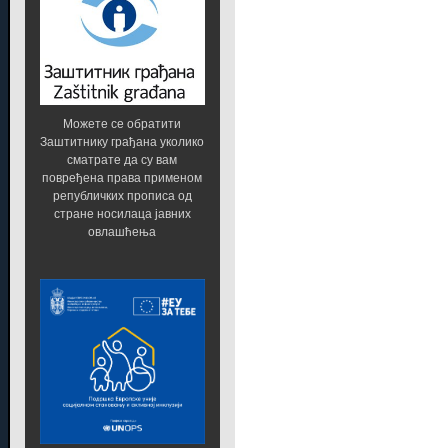
Можете се обратити
Заштитнику грађана уколико
сматрате да су вам
повређена права применом
републичких прописа од
стране носилаца јавних
овлашћења