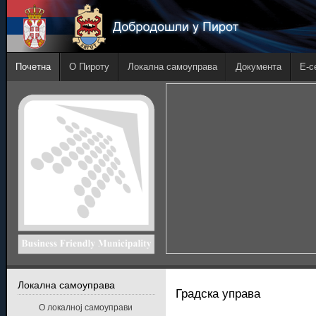
Почетна
О Пироту
Локална самоуправа
Документа
E-с
Локална самоуправа
Градска управа
О локалној самоуправи