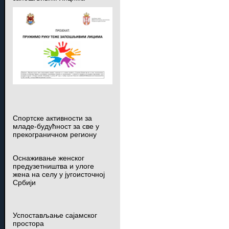
Спортске активности за
младе-будућност за све у
прекограничном региону
Оснаживање женског
предузетништва и улоге
жена на селу у југоисточној
Србији
Успостављање сајамског
простора