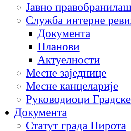
Јавно правобранила
Служба интерне реви
Документа
Планови
Актуелности
Месне заједнице
Месне канцеларије
Руководиоци Градске
Документа
Статут града Пирота