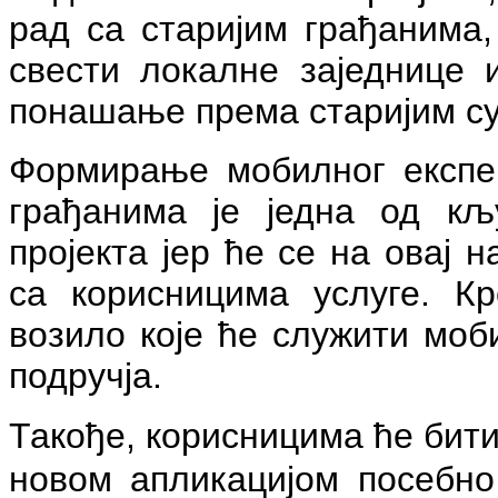
рад са старијим грађанима,
свести локалне заједнице 
понашање према старијим с
Формирање мобилног експер
грађанима је једна од кљ
пројекта јер ће се на овај 
са корисницима услуге. К
возило које ће служити моб
подручја.
Такође, корисницима ће бити
новом апликацијом посебно