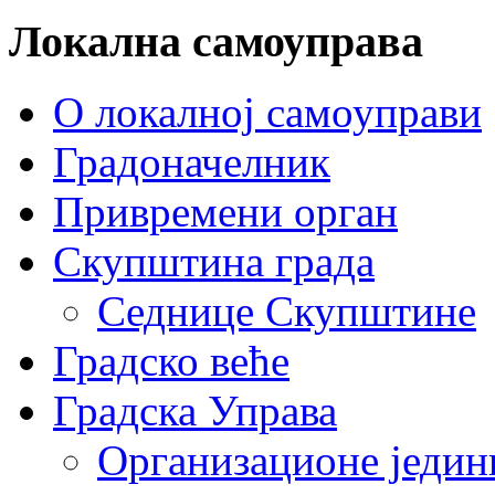
Локална самоуправа
О локалној самоуправи
Градоначелник
Привремени орган
Скупштина града
Седнице Скупштине
Градско веће
Градска Управа
Организационе једин