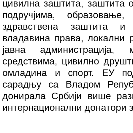
цивилна заштита, заштита 
подручјима, образовање,
здравствена заштита и 
владавина права, локални р
јавна администрација, 
средствима, цивилно друштв
омладина и спорт. ЕУ по
сарадњу са Владом Републ
донирала Србији више разв
интернационални донатори з