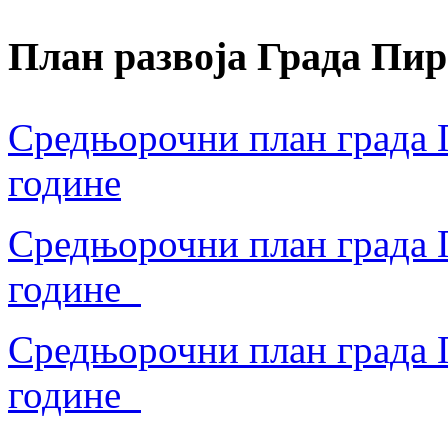
План развоја Града Пир
Средњорочни план града П
године
Средњорочни план града П
године
Средњорочни план града П
године