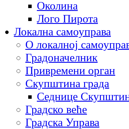
Околина
Лого Пирота
Локална самоуправа
О локалној самоупра
Градоначелник
Привремени орган
Скупштина града
Седнице Скупшти
Градско веће
Градска Управа