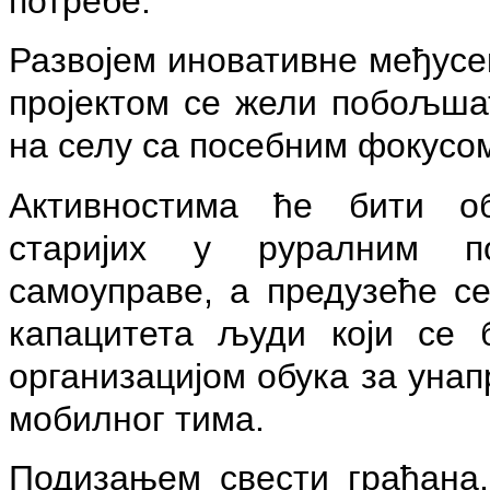
потребе.
Развојем иновативне међусек
пројектом се жели побољшат
на селу са посебним фокусо
Активностима ће бити об
старијих у руралним по
самоуправе, а предузеће с
капацитета људи који се 
организацијом обука за уна
мобилног тима.
Подизањем свести грађана,