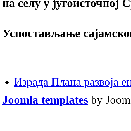
на селу у југоисточној 
Успостављање сајамско
Израда Плана развоја 
Joomla templates
by Jooml