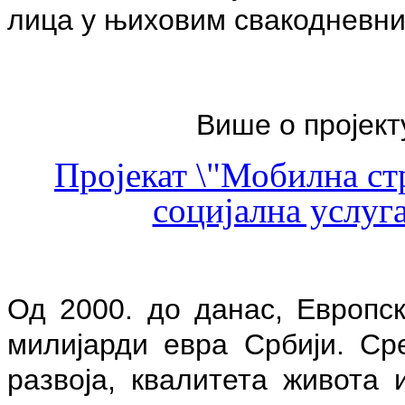
лица у њиховим свакодневни
Више о пројект
Пројекат \"Мобилна ст
социјална услуга
Од 2000. до данас, Европск
милијарди евра Србији. Ср
развоја, квалитета живота