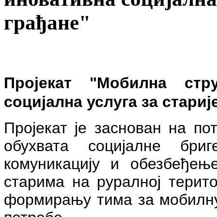
грађане"
Пројекат "Мобилна стр
социјална услуга за стариј
Пројекат је заснован на по
обухвата социјалне бри
комуникацију и обезбеђењ
старима на руралној терито
формирању тима за мобилну