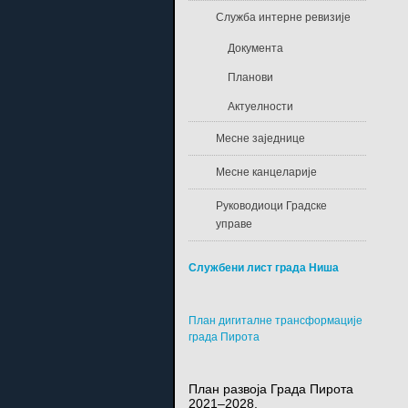
Служба интерне ревизије
Документа
Планови
Актуелности
Месне заједнице
Месне канцеларије
Руководиоци Градске
управе
Службени лист града Ниша
План дигиталне трансформације
града Пирота
План развоја Града Пирота
2021–2028.