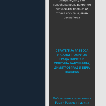
сматрате да су вам
повређена права применом
републичких прописа од
стране носилаца јавних
овлашћења
СТРАТЕГИЈА РАЗВОЈА
УРБАНОГ ПОДРУЧЈА
ГРАДА ПИРОТА И
ОПШТИНА БАБУШНИЦА,
ДИМИТРОВГРАД И БЕЛА
ПАЛАНКА
Побољшање услова живота
Рома и Ромкиња и других