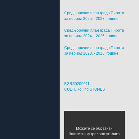
Средњорочни план града Пирота
за период 2025. - 2027. године
Средњорочни план града Пирота
за период 2024. - 2026. године
Средњорочни план града Пирота
за период 2023. - 2025. године
BGRS0200011
CULTURolling STONES
Можете се обратити
Заштитнику грађана уколико