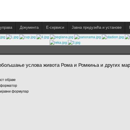
управа
Документа
E-сервиси
Јавна предузећа и установе
обољшање услова живота Рома и Ромкиња и других марг
кст објаве
форматор
ијавни формулар