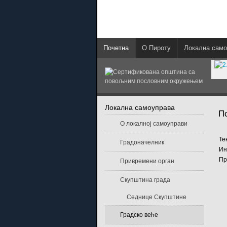
Почетна
О Пироту
Локална само
Локална самоуправа
П
О локалној самоуправи
Те
Градоначелник
Ин
Пр
Привремени орган
Скупштина града
Седнице Скупштине
Градско веће