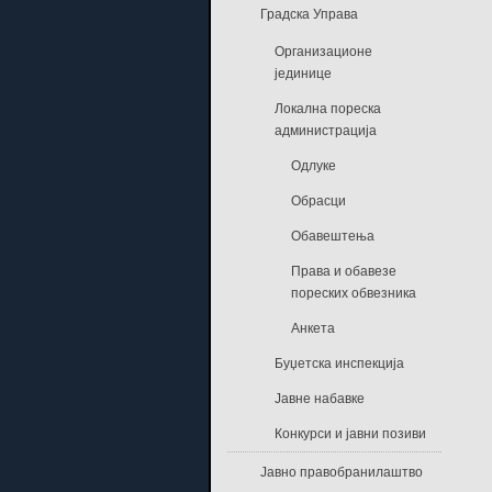
Градска Управа
Организационе
јединице
Локална пореска
администрација
Одлуке
Обрасци
Обавештења
Права и обавезе
пореских обвезника
Анкета
Буџетска инспекција
Јавне набавке
Конкурси и јавни позиви
Јавно правобранилаштво