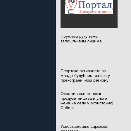
Пружимо руку теже
запошљивим лицима
Спортске активности за
младе-будућност за све у
прекограничном региону
Оснаживање женског
предузетништва и улоге
жена на селу у југоисточној
Србији
Успостављање сајамског
простора