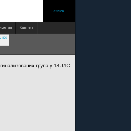
Latinica
Билтен
Контакт
инализованих група у 18 ЈЛС