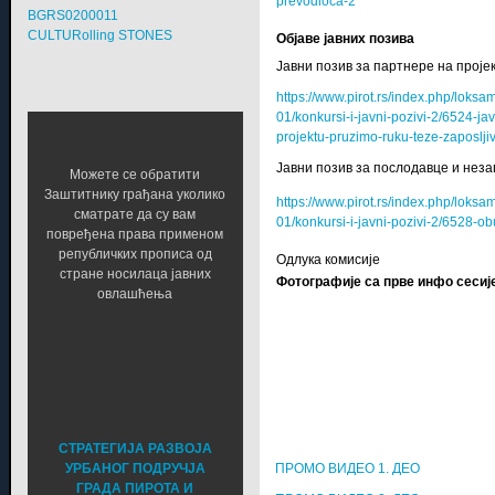
prevodioca-2
BGRS0200011
CULTURolling STONES
Објаве јавних позива
Јавни позив за партнере на пројек
https://www.pirot.rs/index.php/lok
01/konkursi-i-javni-pozivi-2/6524-ja
projektu-pruzimo-ruku-teze-zaposlji
Јавни позив за послодавце и нез
Можете се обратити
Заштитнику грађана уколико
https://www.pirot.rs/index.php/lok
сматрате да су вам
01/konkursi-i-javni-pozivi-2/6528
повређена права применом
републичких прописа од
Одлука комисије
стране носилаца јавних
Фотографије са прве инфо сесије
овлашћења
СТРАТЕГИЈА РАЗВОЈА
ПРОМО ВИДЕО 1. ДЕО
УРБАНОГ ПОДРУЧЈА
ГРАДА ПИРОТА И