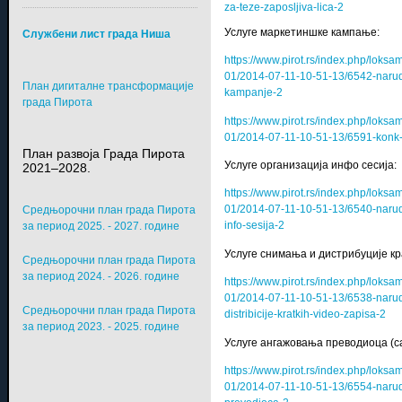
za-teze-zaposljiva-lica-2
Услуге маркетиншке кампање:
Службени лист града Ниша
https://www.pirot.rs/index.php/lok
01/2014-07-11-10-51-13/6542-narud
План дигиталне трансформације
kampanje-2
града Пирота
https://www.pirot.rs/index.php/lok
01/2014-07-11-10-51-13/6591-konk
План развоја Града Пирота
Услуге организација инфо сесија:
2021–2028.
https://www.pirot.rs/index.php/lok
01/2014-07-11-10-51-13/6540-narud
Средњорочни план града Пирота
info-sesija-2
за период 2025. - 2027. године
Услуге снимања и дистрибуције кр
Средњорочни план града Пирота
за период 2024. - 2026. године
https://www.pirot.rs/index.php/lok
01/2014-07-11-10-51-13/6538-narud
Средњорочни план града Пирота
distribicije-kratkih-video-zapisa-2
за период 2023. - 2025. године
Услуге ангажовања преводиоца (са 
https://www.pirot.rs/index.php/lok
01/2014-07-11-10-51-13/6554-naru