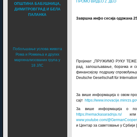
ПРОМО ВИДЕО 2. ДЕО
ОПШТИНА БАБУШНИЦА,
ДИМИТРОВГРАД И БЕЛА
ПАЛАНКА
Завршна инфо сесија одржана 25
Побољшање услова живота
Рома и Ромкиња и других
маргинализованих група у
Пројекат „ПРУЖИМО РУКУ ТЕЖЕ 
18 ЈЛС
рад, запошљавање, борачка и с
финансијску подршку спровођењу о
Deutsche Gesellschaft für Interna
За више информација о овом про
сајт
https://www.inovacije.minrzs.gov
За више информација о под
https://nemackasaradnja.rs/
или к
www.youtube.com/@GermanCoopera
и
Центар за саветовање у Србији
|