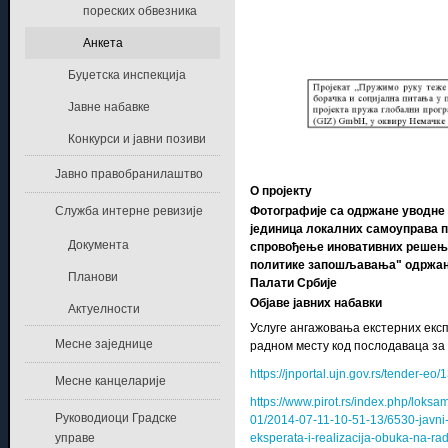
пореских обвезника
Анкета
Буџетска инспекција
Јавне набавке
Конкурси и јавни позиви
Јавно правобранилаштво
О пројекту
Фотографије са одржане уводне 
Служба интерне ревизије
јединица локалних самоуправа 
Документа
спровођење иновативних решења
политике запошљавања" одржане
Планови
Палати Србије
Објаве јавних набавки
Актуелности
Услуге ангажовања екстерних експ
Месне заједнице
радном месту код послодаваца за
https://jnportal.ujn.gov.rs/tender-eo
Месне канцеларије
https://www.pirot.rs/index.php/lok
Руководиоци Градске
01/2014-07-11-10-51-13/6530-javni
eksperata-i-realizacija-obuka-na-
управе