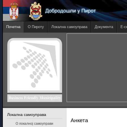
Почетна
О Пироту
Локална самоуправа
Документа
E-с
Локална самоуправа
Анкета
О локалној самоуправи