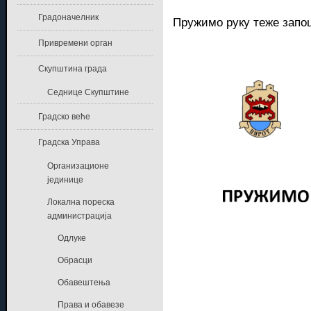
Градоначелник
Пружимо руку теже за
Привремени орган
Скупштина града
Седнице Скупштине
Градско веће
Градска Управа
Организационе
јединице
Локална пореска
администрација
Одлуке
Обрасци
Обавештења
Права и обавезе