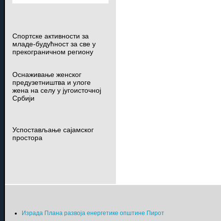
Спортске активности за
младе-будућност за све у
прекограничном региону
Оснаживање женског
предузетништва и улоге
жена на селу у југоисточној
Србији
Успостављање сајамског
простора
Израда Плана развоја енергетике општине Пирот