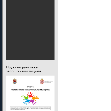
Пружимо руку теже
запошљивим лицима