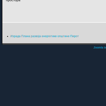
Израда Плана развоја енергетике општине Пирот
Joomla t