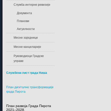
Служба интерне ревизије
Документа
Планови
Актуелности
Месне заједнице
Месне канцеларије
Руководиоци Градске
управе
Службени лист града Ниша
План дигиталне трансформације
града Пирота
План развоја Града Пирота
2021–2028.