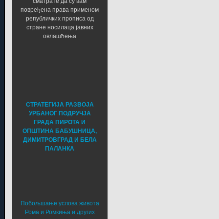
сматрате да су вам
повређена права применом
републичких прописа од
стране носилаца јавних
овлашћења
СТРАТЕГИЈА РАЗВОЈА
УРБАНОГ ПОДРУЧЈА
ГРАДА ПИРОТА И
ОПШТИНА БАБУШНИЦА,
ДИМИТРОВГРАД И БЕЛА
ПАЛАНКА
Побољшање услова живота
Рома и Ромкиња и других