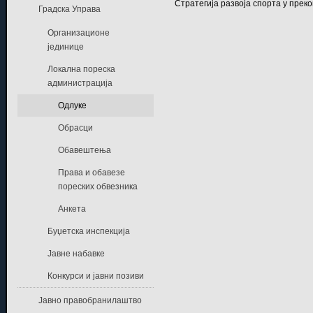
Стратегија развоја спорта у пре
Градска Управа
Организационе
јединице
Локална пореска
администрација
Одлуке
Обрасци
Обавештења
Права и обавезе
пореских обвезника
Анкета
Буџетска инспекција
Јавне набавке
Конкурси и јавни позиви
Јавно правобранилаштво