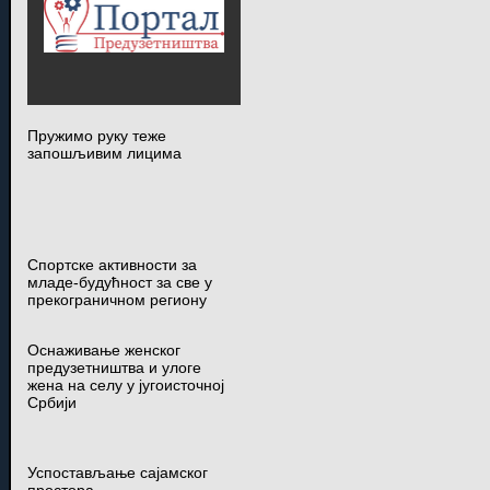
Пружимо руку теже
запошљивим лицима
Спортске активности за
младе-будућност за све у
прекограничном региону
Оснаживање женског
предузетништва и улоге
жена на селу у југоисточној
Србији
Успостављање сајамског
простора