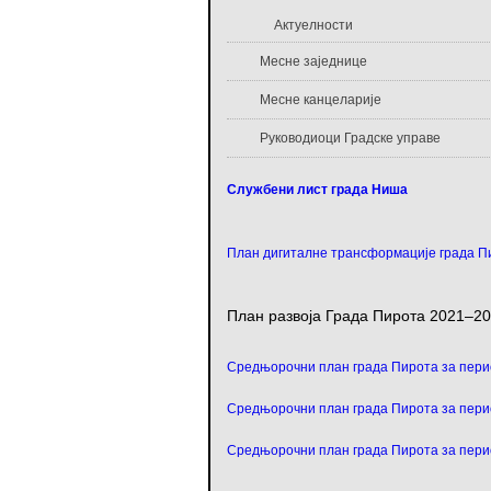
Актуелности
Месне заједнице
Месне канцеларије
Руководиоци Градске управе
Службени лист града Ниша
План дигиталне трансформације града П
План развоја Града Пирота 2021–20
Средњорочни план града Пирота за перио
Средњорочни план града Пирота за перио
Средњорочни план града Пирота за перио