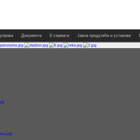
управа
Документа
E-сервиси
Јавна предузећа и установе
g
g
jpg
g
lana.jpg