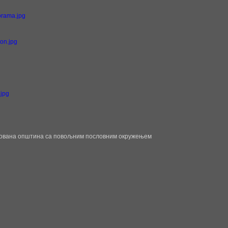
norama.jpg
ion.jpg
g
.jpg
g