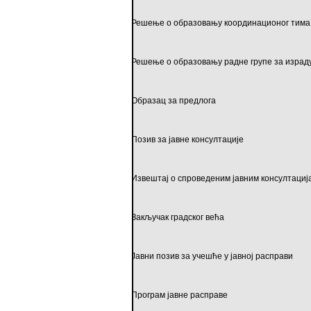
Решење о образовању координационог тима
Решење о образовању радне групе за израд
Образац за предлога
Позив за јавне консултације
Извештај о спроведеним јавним консултациј
Закључак градског већа
Јавни позив за учешће у јавној расправи
Програм јавне расправе