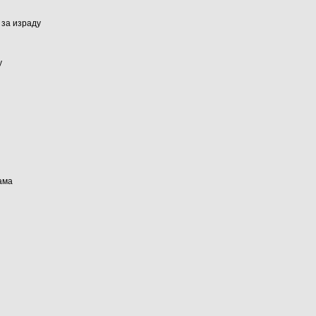
 за израду
у
ама