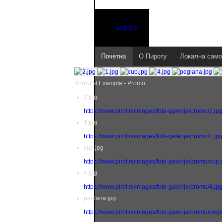
Latinica
Почетна
О Пироту
Локална само
Showlist Example - Promo
2.jpg
https://www.pirot.rs/images/foto-galerija/promo/2.jp
1.jpg
https://www.pirot.rs/images/foto-galerija/promo/1.jp
cup.jpg
https://www.pirot.rs/images/foto-galerija/promo/cup.
4.jpg
https://www.pirot.rs/images/foto-galerija/promo/4.jp
peglana.jpg
https://www.pirot.rs/images/foto-galerija/promo/peg