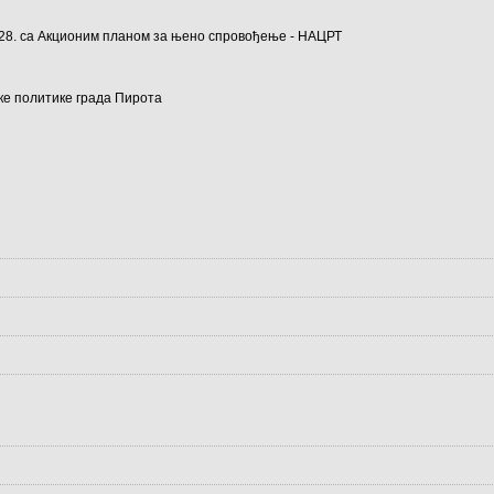
2028. са Акционим планом за њено спровођење - НАЦРТ
ке политике града Пирота