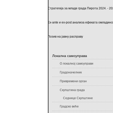
Стратегија за младе града Пирота 2024. - 
Ex-ante и ex-post анализа ефеката омладинс
Позив на јавну расправу
Локална самоуправа
О локалној самоуправи
Градоначелник
Привремени орган
Скупштина града
Седнице Скупштине
Градско веће