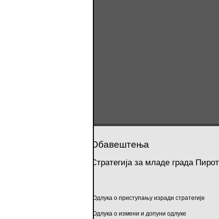
Обавештења
Стратегија за младе града Пирот
Одлука о приступању изради стратегије
Одлука о измени и допуни одлуке