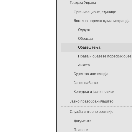
Градска Управа
Организационе јединице
Локална пореска администрација
Одлуке
Обрасци
Обавештења
Права и обавезе пореских обве
Анкета
Буџетска инспекција
Јавне набавке
Конкурси и јавни позиви
Јавно правобранилаштво
Служба интерне ревизије
Документа
Планови