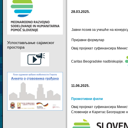
28.03.2025.
Јавни позив за учешће на конкурс
Пријавни формулар
Успостављање сајамског
простора
Овај пројекат суфинансира Министар
Caritas Beogradske nadbiskupije
.
11.06.2025.
Промотивни филм
Овај пројекат суфинансира Минис
Словеније и Kаритас Београдске н