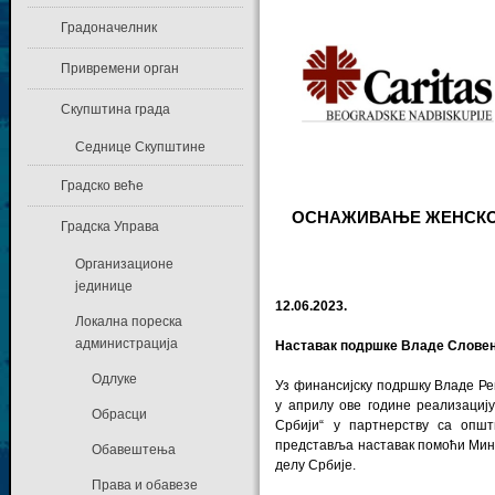
Градоначелник
Привремени орган
Скупштина града
Седнице Скупштине
Градско веће
ОСНАЖИВАЊЕ ЖЕНСКОГ
Градска Управа
Организационе
јединице
12.06.2023.
Локална пореска
администрација
Наставак подршке Владе Словени
Одлуке
Уз финансијску подршку Владе Ре
у априлу ове године реализацију
Обрасци
Србији“ у партнерству са опш
представља наставак помоћи Мин
Обавештења
делу Србије.
Права и обавезе