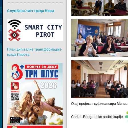
Службени лист града Ниша
План дигиталне трансформације
града Пирота
Овај пројекат суфинансира Министар
Caritas Beogradske nadbiskupije
.