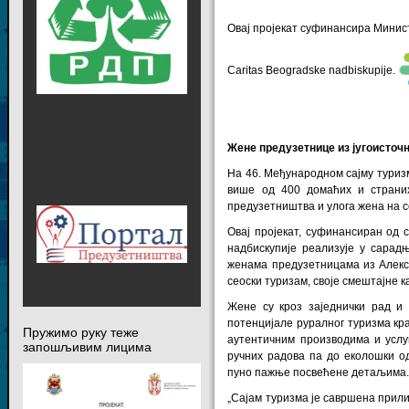
Овај пројекат суфинансира Министар
Caritas Beogradske nadbiskupije
.
Жене предузетнице из југоисточ
На 46. Међународном сајму туризм
више од 400 домаћих и страних
предузетништва и улога жена на се
Oвај пројекат, суфинансиран од 
надбискупије реализује у сарад
женама предузетницама из Алекс
сеоски туризам, своје смештајне к
Жене су кроз заједнички рад и
потенцијале руралног туризма кра
Пружимо руку теже
аутентичним производима и услуг
запошљивим лицима
ручних радова па до еколошки од
пуно пажње посвећене детаљима
„Сајам туризма је савршена прили