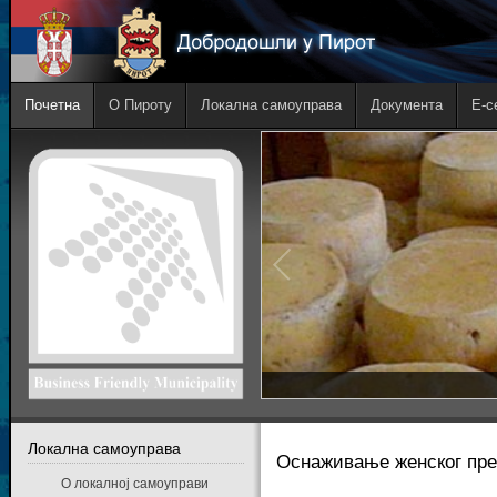
Почетна
О Пироту
Локална самоуправа
Документа
E-с
Локална самоуправа
Оснаживање женског пред
О локалној самоуправи