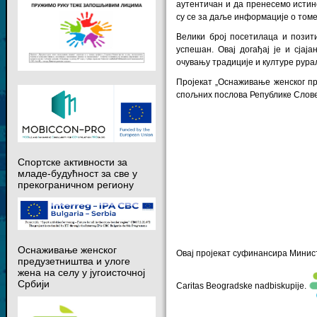
аутентичан и да пренесемо истин
су се за даље информације о томе 
Велики број посетилаца и позит
успешан. Овај догађај је и сјаја
очувању традиције и културе рура
Пројекат „Оснаживање женског пр
спољних послова Републике Словен
Спортске активности за
младе-будућност за све у
прекограничном региону
Оснаживање женског
Овај пројекат суфинансира Министар
предузетништва и улоге
жена на селу у југоисточној
Србији
Caritas Beogradske nadbiskupije
.