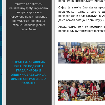
подршку нашим предузетницама и
Можете се обратити
Сајам је такође био сјајна при
Заштитнику грађана уколико
проширење тржишта, што је за 
сматрате да су вам
пријатељска и подржавајућа, а у
повређена права применом
да се овакви догађаји организују и
републичких прописа од
стране носилаца јавних
Хвала свима који су посетили
овлашћења
препознали аутентичност њихови
СТРАТЕГИЈА РАЗВОЈА
УРБАНОГ ПОДРУЧЈА
ГРАДА ПИРОТА И
ОПШТИНА БАБУШНИЦА,
ДИМИТРОВГРАД И БЕЛА
ПАЛАНКА