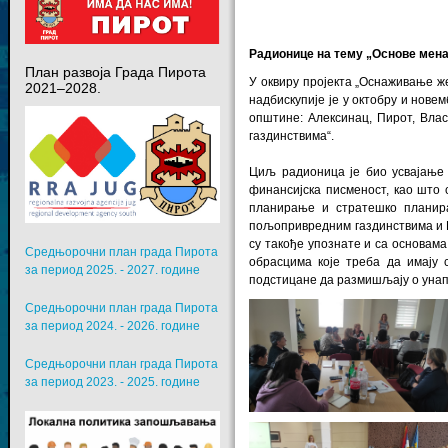
Радионице на тему „Основе мен
План развоја Града Пирота
У оквиру пројекта „Оснаживање же
2021–2028.
надбискупије је у октобру и нове
општине: Алексинац, Пирот, Вла
газдинствима“.
Циљ радионица је био усвајање
финансијска писменост, као што 
планирање и стратешко планир
пољопривредним газдинствима и 
су такође упознате и са основама
Средњорочни план града Пирота
обрасцима које треба да имају 
за период 2025. - 2027. године
подстицане да размишљају о уна
Средњорочни план града Пирота
за период 2024. - 2026. године
Средњорочни план града Пирота
за период 2023. - 2025. године