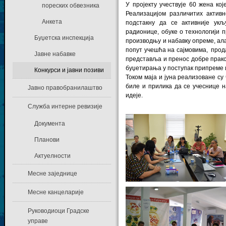
У пројекту учествује 60 жена к
пореских обвезника
Реализацијом различитих актив
Анкета
подстакну да се активније ук
радионице, обуке о технологији 
Буџетска инспекција
производњу и набавку опреме, ал
попут учешћа на сајмовима, прод
Јавне набавке
представља и пренос добре праксе
буџетирања у поступак припреме
Конкурси и јавни позиви
Током маја и јуна реализоване су
биле и прилика да се учеснице н
Јавно правобранилаштво
идеје.
Служба интерне ревизије
Документа
Планови
Актуелности
Месне заједнице
Месне канцеларије
Руководиоци Градске
управе