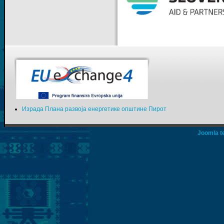
Израда Плана развоја енергетике општине Пирот
Joomla t