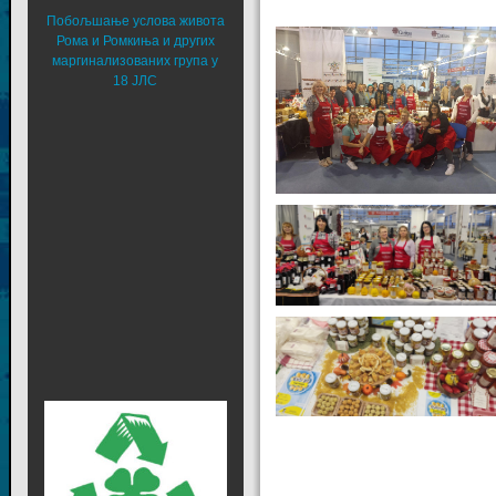
Побољшање услова живота
Рома и Ромкиња и других
маргинализованих група у
18 ЈЛС