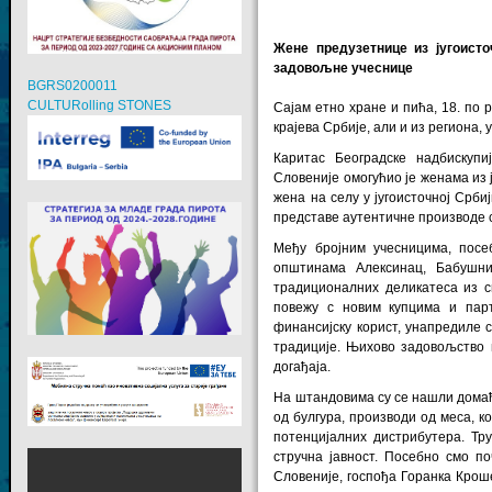
Жене предузетнице из југоисто
задовољне учесницe
BGRS0200011
CULTURolling STONES
Сајам етно хране и пића, 18. по р
крајева Србије, али и из региона, 
Каритас Београдске надбискуп
Словеније омогућио је женама из 
жена на селу у југоисточној Срби
представе аутентичне производе с
Међу бројним учесницима, посеб
општинама Алексинац, Бабушни
традиционалних деликатеса из св
повежу с новим купцима и парт
финансијску корист, унапредиле с
традиције. Њихово задовољство н
догађаја.
На штандовима су се нашли домаћи
од булгура, производи од меса, к
потенцијалних дистрибутера. Тр
стручна јавност. Посебно смо 
Словеније, госпођа Горанка Крош