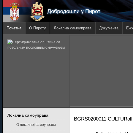
Почетна
О Пироту
Локална самоуправа
Документа
E-с
Локална самоуправа
BGRS0200011 CULTURoll
О локалној самоуправи