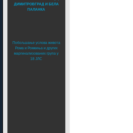
ДИМИТРОВГРАД И БЕЛА
ПАЛАНКА
Побољшање услова живота
Рома и Ромкиња и других
маргинализованих група у
18 ЈЛС