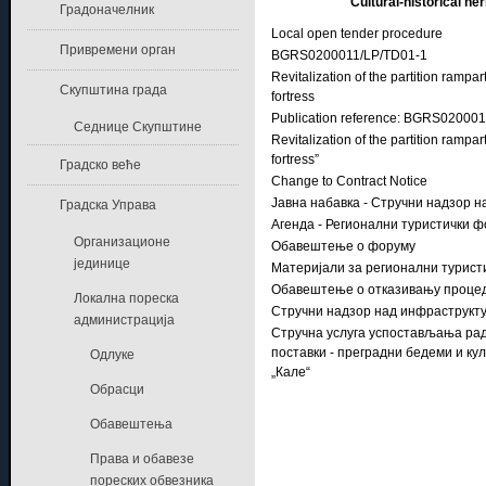
Cultural-historical he
Градоначелник
Local open tender procedure
Привремени орган
BGRS0200011/LP/TD01-1
Revitalization of the partition rampa
Скупштина града
fortress
Publication reference: BGRS02000
Седнице Скупштине
Revitalization of the partition rampa
fortress”
Градско веће
Change to Contract Notice
Јавна набавка - Стручни надзор 
Градска Управа
Агенда - Регионални туристички 
Организационе
Обавештење о форуму
јединице
Материјали за регионални турист
Обавештење о отказивању проце
Локална пореска
Стручни надзор над инфраструк
администрација
Стручна услуга успостављања ра
поставки - преградни бедеми и ку
Одлуке
„Кале“
Обрасци
Обавештења
Права и обавезе
пореских обвезника