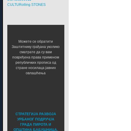
CULTURolling STONES
Можете се обратити
Заштитнику грађана уколико
сматрате да су вам
повређена права применом
републичких прописа од
стране носилаца јавних
овлашћења
СТРАТЕГИЈА РАЗВОЈА
УРБАНОГ ПОДРУЧЈА
ГРАДА ПИРОТА И
ОПШТИНА БАБУШНИЦА,