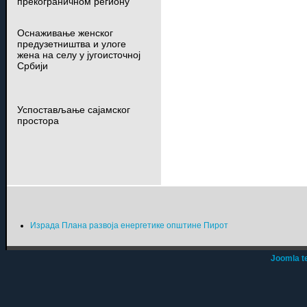
прекограничном региону
Оснаживање женског
предузетништва и улоге
жена на селу у југоисточној
Србији
Успостављање сајамског
простора
Израда Плана развоја енергетике општине Пирот
Joomla t