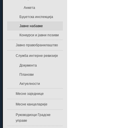
Анкета
Буџетска инспекција
Јавне набавке
Конкурси и јавни позиви
Јавно правобранилаштво
Служба интерне ревизије
Документа
Планови
Актуелности
Месне заједнице
Месне канцеларије
Руководиоци Градске
управе