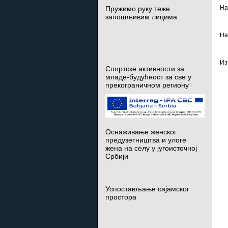
На
Пружимо руку теже
запошљивим лицима
На
Из
Спортске активности за
младе-будућност за све у
прекограничном региону
Оснаживање женског
предузетништва и улоге
жена на селу у југоисточној
Србији
Успостављање сајамског
простора