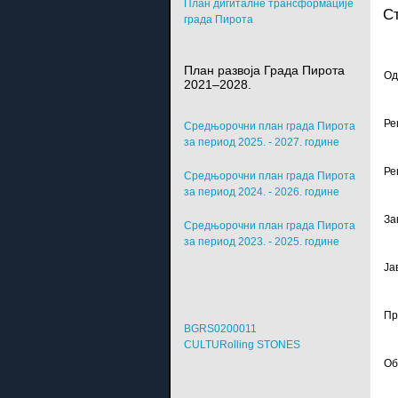
План дигиталне трансформације
Ст
града Пирота
План развоја Града Пирота
Од
2021–2028.
Ре
Средњорочни план града Пирота
за период 2025. - 2027. године
Ре
Средњорочни план града Пирота
за период 2024. - 2026. године
За
Средњорочни план града Пирота
за период 2023. - 2025. године
Ја
Пр
BGRS0200011
CULTURolling STONES
Об