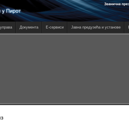
управа
Документа
E-сервиси
Јавна предузећа и установе
из