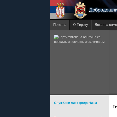
Почетна
О Пироту
Локална само
Службени лист града Ниша
Г