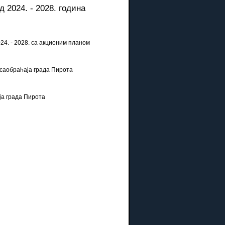
 2024. - 2028. година
24. - 2028. са акционим планом
саобраћаја града Пирота
ја града Пирота