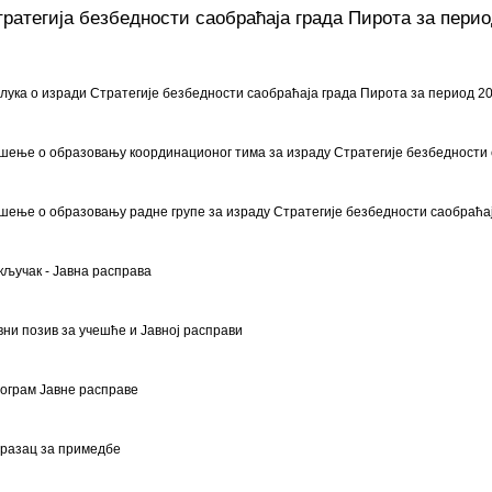
ратегија безбедности саобраћаја града Пирота за период
лука о изради Стратегије безбедности саобраћаја града Пирота за период 20
шење о образовању координационог тима за израду Стратегије безбедности 
шење о образовању радне групе за израду Стратегије безбедности саобраћа
кључак - Јавна расправа
вни позив за учешће и Јавној расправи
ограм Јавне расправе
разац за примедбе