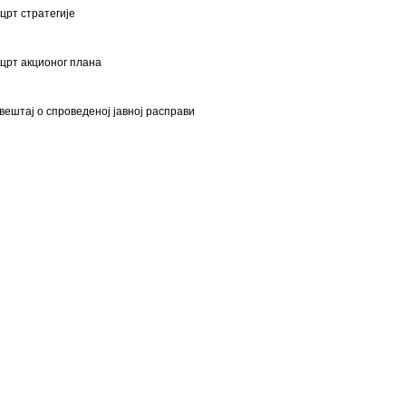
црт стратегије
црт акционог плана
вештај о спроведеној јавној расправи