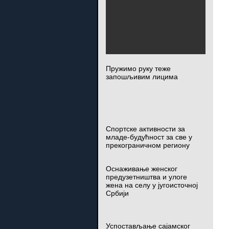
Пружимо руку теже
запошљивим лицима
Спортске активности за
младе-будућност за све у
прекограничном региону
Оснаживање женског
предузетништва и улоге
жена на селу у југоисточној
Србији
Успостављање сајамског