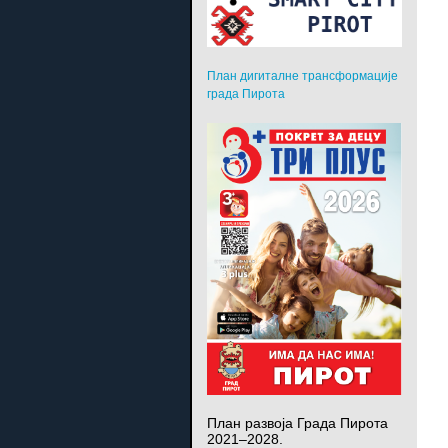
План дигиталне трансформације
града Пирота
План развоја Града Пирота
2021–2028.