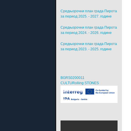
Средњорочни план града Пирота
за период 2025. - 2027. године
Средњорочни план града Пирота
за период 2024. - 2026. године
Средњорочни план града Пирота
за период 2023. - 2025. године
BGRS0200011
CULTURolling STONES