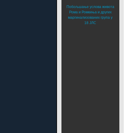
Побољшање услова живота
Рома и Ромкиња и других
маргинализованих група у
18 ЈЛС