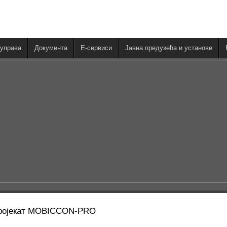
управа
Документа
E-сервиси
Јавна предузећа и установе
ројекат MOBICCON-PRO