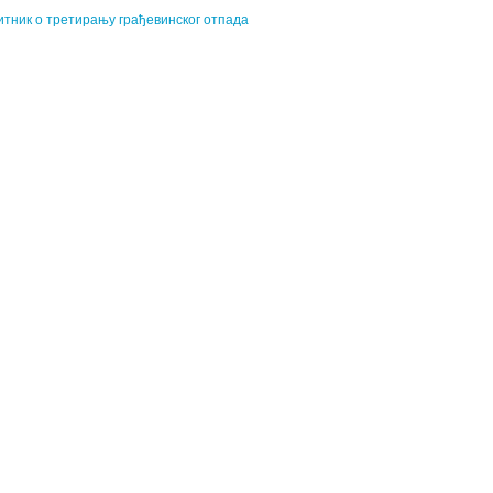
итник о третирању грађевинског отпадa