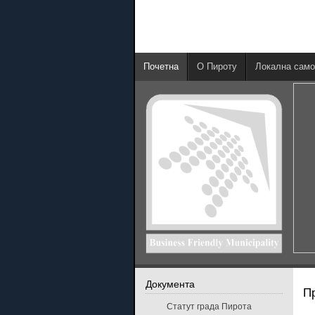
Почетна
О Пироту
Локална само
Документа
П
Статут града Пирота