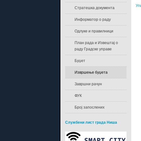
Уп
Стратешка документа
Информатор о раду
Одлуке и правилници
План рада и Извештај о
раду Градске управе
Буџет
Извршење буџета
Завршни рачун
ФУК
Број запослених
Службени лист града Ниша