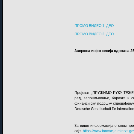
ПРОМО ВИДЕО 1. ДЕО
ПРОМО ВИДЕО 2. ДЕО
Завршна инфо сесија одржана 25
Пројекат „ПРУЖИМО РУКУ ТЕЖЕ 
рад, запошљавање, борачка и с
финансијску подршку спровођењу о
Deutsche Gesellschaft für Interna
За више информација о овом про
сајт
https://www.inovacije.minrzs.gov