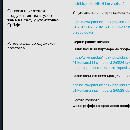
distribicije-kratkih-video-zapisa-2
Оснаживање женског
Услуге ангажовања преводиоца (са 
предузетништва и улоге
жена на селу у југоисточној
https://www.pirot.rs/index.php/lok
Србији
01/2014-07-11-10-51-13/6554-naru
prevodioca-2
Објаве јавних позива
Успостављање сајамског
простора
Јавни позив за партнере на пројек
https://www.pirot.rs/index.php/lok
01/konkursi-i-javni-pozivi-2/6524-ja
projektu-pruzimo-ruku-teze-zaposlji
Јавни позив за послодавце и нез
https://www.pirot.rs/index.php/lok
01/konkursi-i-javni-pozivi-2/6528
Одлука комисије
Фотографије са прве инфо сесије