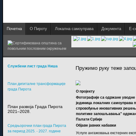
Почетна
О Пироту
Локална самоуправа
Документа
E-с
Службени лист града Ниша
Пружимо руку теже за
План дигиталне трансформације
града Пирота
О пројекту
Фотографије са одржане уводне 
јединица локалних самоуправа 
План развоја Града Пирота
спровођење иновативних решења
2021–2028.
политике запошљавања" одржане
Палати Србије
Објаве јавних набавки
Средњорочни план града Пирота
за период 2025. - 2027. године
Услуге ангажовања екстерних експ