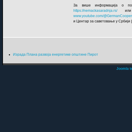
За више информација о под
https://nemackasaradnja.rs/
или к
www.youtube.com/@GermanCoopera
и
Центар за саветовање у Србији
|
Израда Плана развоја енергетике општине Пирот
Joomla t