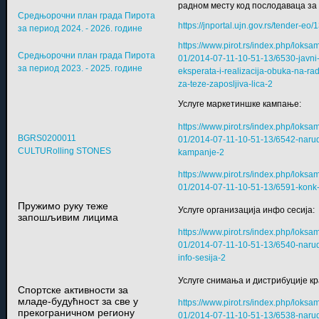
радном месту код послодаваца за
Средњорочни план града Пирота
https://jnportal.ujn.gov.rs/tender-eo
за период 2024. - 2026. године
https://www.pirot.rs/index.php/lok
Средњорочни план града Пирота
01/2014-07-11-10-51-13/6530-javni
за период 2023. - 2025. године
eksperata-i-realizacija-obuka-na-
za-teze-zaposljiva-lica-2
Услуге маркетиншке кампање:
https://www.pirot.rs/index.php/lok
BGRS0200011
01/2014-07-11-10-51-13/6542-narud
CULTURolling STONES
kampanje-2
https://www.pirot.rs/index.php/lok
01/2014-07-11-10-51-13/6591-konk
Пружимо руку теже
Услуге организација инфо сесија:
запошљивим лицима
https://www.pirot.rs/index.php/lok
01/2014-07-11-10-51-13/6540-narud
info-sesija-2
Услуге снимања и дистрибуције кр
Спортске активности за
младе-будућност за све у
https://www.pirot.rs/index.php/lok
прекограничном региону
01/2014-07-11-10-51-13/6538-narud