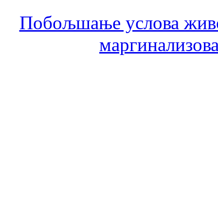
Побољшање услова живо
маргинализова