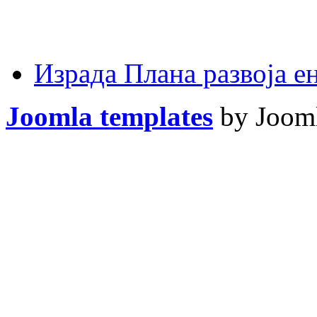
Израда Плана развоја 
Joomla templates
by Jooml