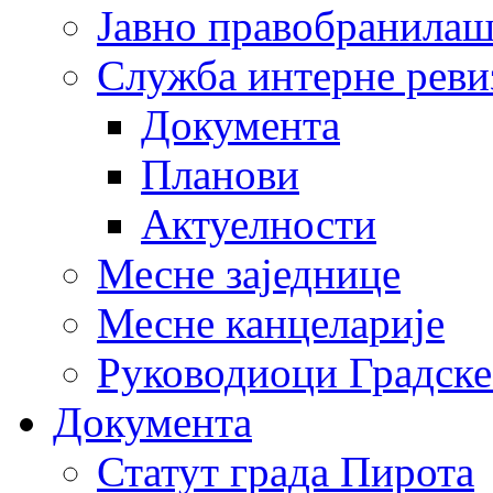
Јавно правобранила
Служба интерне реви
Документа
Планови
Актуелности
Месне заједнице
Месне канцеларије
Руководиоци Градске
Документа
Статут града Пирота