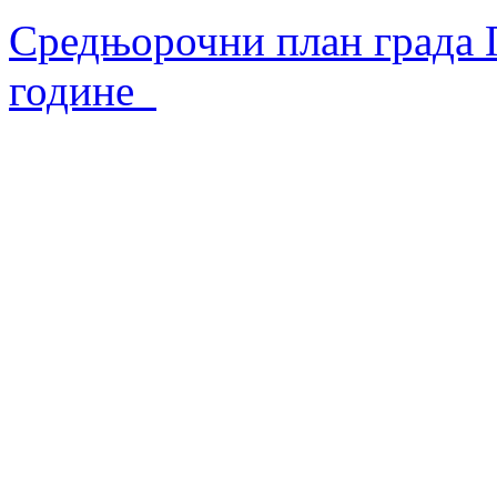
Средњорочни план града П
године