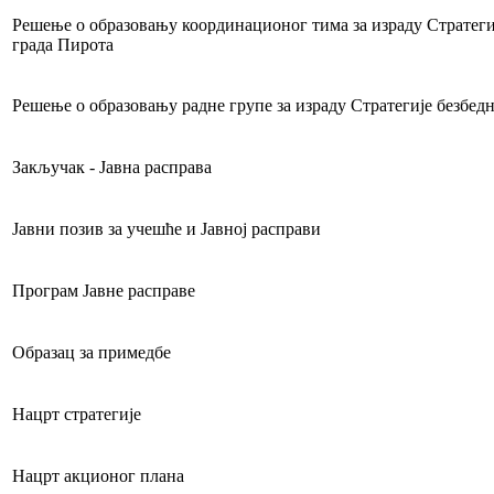
Решење о образовању координационог тима за израду Стратегиј
града Пирота
Решење о образовању радне групе за израду Стратегије безбедн
Закључак - Јавна расправа
Јавни позив за учешће и Јавној расправи
Програм Јавне расправе
Образац за примедбе
Нацрт стратегије
Нацрт акционог плана