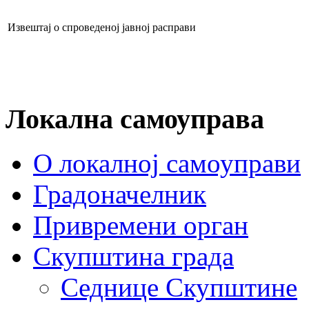
Извештај о спроведеној јавној расправи
Локална самоуправа
О локалној самоуправи
Градоначелник
Привремени орган
Скупштина града
Седнице Скупштине