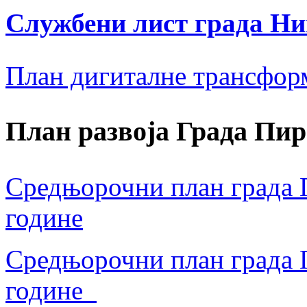
Службени лист града Н
План дигиталне трансфор
План развоја Града Пир
Средњорочни план града П
године
Средњорочни план града П
године